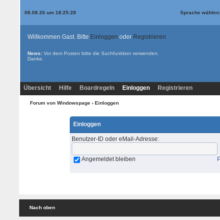
08.08.26 um 18:25:28
Sprache wählen
Willkommen Gast. Bitte
Einloggen
oder
Registrieren
News:
Vor dem Posten bitte die
Suchfunktion
verwenden.
Danke.
Übersicht
Hilfe
Boardregeln
Einloggen
Registrieren
Forum von Windowspage
› Einloggen
Einloggen
Benutzer-ID oder eMail-Adresse
:
Angemeldet bleiben
Nach oben