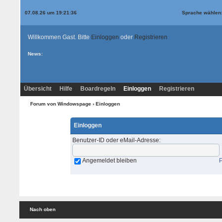
07.08.26 um 19:21:36
Sprache wählen
Willkommen Gast. Bitte
Einloggen
oder
Registrieren
News:
Übersicht
Hilfe
Boardregeln
Einloggen
Registrieren
Forum von Windowspage
› Einloggen
Einloggen
Benutzer-ID oder eMail-Adresse
:
Angemeldet bleiben
Nach oben