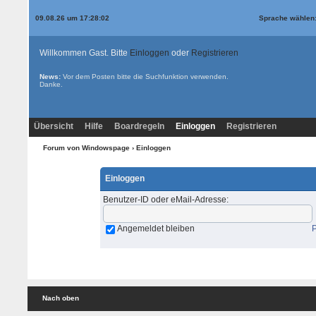
09.08.26 um 17:28:02
Sprache wählen
Willkommen Gast. Bitte
Einloggen
oder
Registrieren
News:
Vor dem Posten bitte die
Suchfunktion
verwenden.
Danke.
Übersicht
Hilfe
Boardregeln
Einloggen
Registrieren
Forum von Windowspage
› Einloggen
Einloggen
Benutzer-ID oder eMail-Adresse
:
Angemeldet bleiben
Nach oben