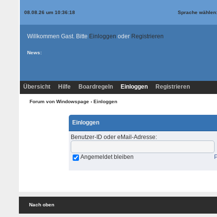
08.08.26 um 10:36:18
Sprache wählen
Willkommen Gast. Bitte
Einloggen
oder
Registrieren
News:
Übersicht
Hilfe
Boardregeln
Einloggen
Registrieren
Forum von Windowspage
› Einloggen
Einloggen
Benutzer-ID oder eMail-Adresse
:
Angemeldet bleiben
Nach oben