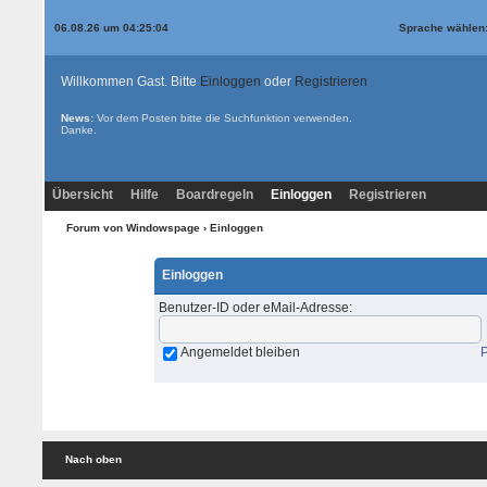
06.08.26 um 04:25:04
Sprache wählen
Willkommen Gast. Bitte
Einloggen
oder
Registrieren
News:
Vor dem Posten bitte die
Suchfunktion
verwenden.
Danke.
Übersicht
Hilfe
Boardregeln
Einloggen
Registrieren
Forum von Windowspage
› Einloggen
Einloggen
Benutzer-ID oder eMail-Adresse
:
Angemeldet bleiben
Nach oben