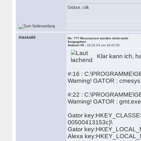
Grütze, cdk
Alaska66
Re: ??? Ressourcen werden nicht mehr
freigegeben
Antwort #5 -
18.02.03 um 19:42:35
Klar kann ich, ha
#:16 : C:\PROGRAMME\
Warning! GATOR : cmesys
#:22 : C:\PROGRAMME\
Warning! GATOR : gmt.exe
Gator key:HKEY_CLASSES_
00500413153c}\
Gator key:HKEY_LOCAL_M
Alexa key:HKEY_LOCAL_MA