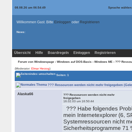
08.08.26 um 06:54:49
Sprache wählen
Willkommen Gast. Bitte
Einloggen
oder
Registrieren
News:
Übersicht
Hilfe
Boardregeln
Einloggen
Registrieren
Forum von Windowspage
›
Windows auf DOS-Basis
›
Windows ME
› ??? Ressou
(Moderator:
Elmar Herzog
)
Seiten: 1
??? Ressourcen werden nicht mehr freigegeben (Gele
Alaska66
??? Ressourcen werden nicht mehr
freigegeben
16.02.03 um 16:50:44
??? Habe folgendes Prob
mein Internetexplorer (6, 
Systemressourcen nicht me
Sicherheitsprogramme 71 % 