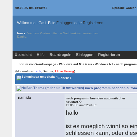
09.08.26 um 15:59:52
Sprache wählen
Willkommen Gast. Bitte
Einloggen
oder
Registrieren
News:
Vor dem Posten bitte die
Suchfunktion
verwenden.
Danke.
Übersicht
Hilfe
Boardregeln
Einloggen
Registrieren
Forum von Windowspage
›
Windows auf NT-Basis
›
Windows NT
› nach program
(Moderatoren:
cdk
, Sandra,
Elmar Herzog
)
Seiten: 1
nach programm beenden automat
namida
nach programm beenden automatischer
neustart??
11.05.03 um 22:44:32
hallo
ist es moeglich winnt so 
schliessen kann, oder dies