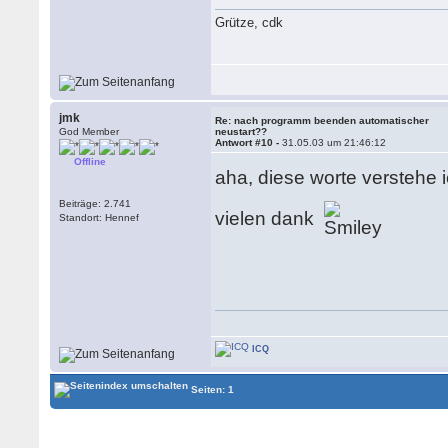
Grütze, cdk
jmk
Re: nach programm beenden automatischer
God Member
neustart??
Antwort #10 -
31.05.03 um 21:46:12
Offline
aha, diese worte verstehe
Beiträge: 2.741
vielen dank
Standort: Hennef
ICQ
Seiten: 1