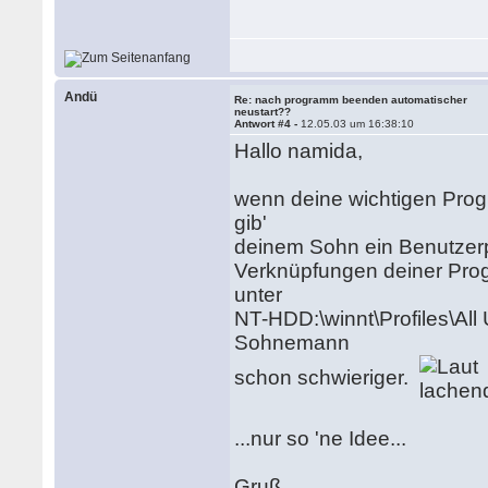
Andü
Re: nach programm beenden automatischer
neustart??
Antwort #4 -
12.05.03 um 16:38:10
Hallo namida,
wenn deine wichtigen Prog
gib'
deinem Sohn ein Benutzerp
Verknüpfungen deiner Progr
unter
NT-HDD:\winnt\Profiles\All 
Sohnemann
schon schwieriger.
...nur so 'ne Idee...
Gruß