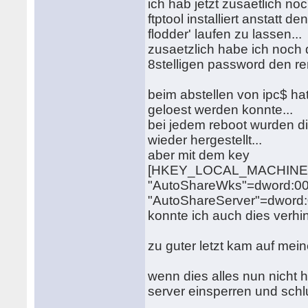
ich hab jetzt zusaetlich no
ftptool installiert anstatt d
flodder' laufen zu lassen...
zusaetzlich habe ich noch 
8stelligen password den rem
beim abstellen von ipc$ hat
geloest werden konnte...
bei jedem reboot wurden di
wieder hergestellt...
aber mit dem key
[HKEY_LOCAL_MACHINE\SY
"AutoShareWks"=dword:0
"AutoShareServer"=dword
konnte ich auch dies verhin
zu guter letzt kam auf mei
wenn dies alles nun nicht hi
server einsperren und schl