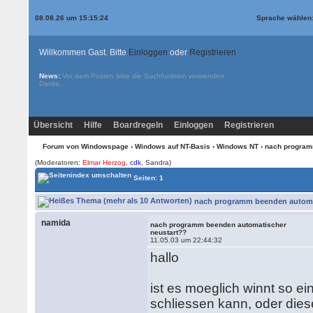
08.08.26 um 15:15:24
Sprache wählen
Willkommen Gast. Bitte
Einloggen
oder
Registrieren
News:
Vor dem Posten bitte die
Suchfunktion
verwenden.
Danke.
Übersicht
Hilfe
Boardregeln
Einloggen
Registrieren
Forum von Windowspage
›
Windows auf NT-Basis
›
Windows NT
› nach program
(Moderatoren:
Elmar Herzog
,
cdk
, Sandra)
Seiten: 1
nach programm beenden automat
namida
nach programm beenden automatischer
neustart??
11.05.03 um 22:44:32
hallo
ist es moeglich winnt so 
schliessen kann, oder dies