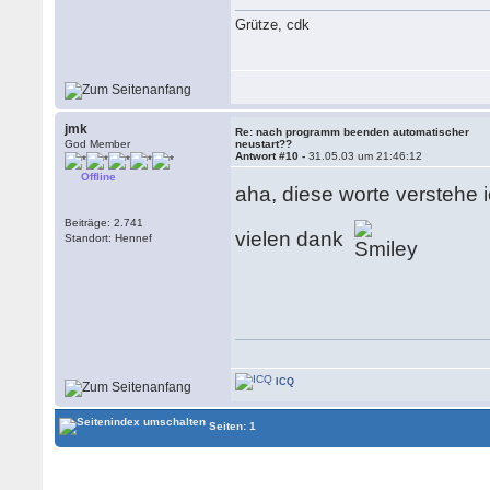
Grütze, cdk
jmk
Re: nach programm beenden automatischer
God Member
neustart??
Antwort #10 -
31.05.03 um 21:46:12
Offline
aha, diese worte verstehe
Beiträge: 2.741
vielen dank
Standort: Hennef
ICQ
Seiten: 1