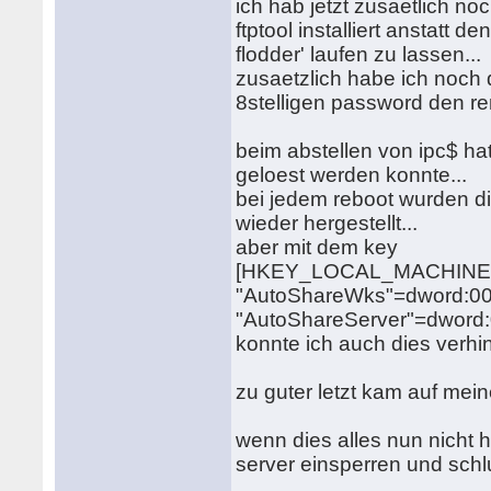
ich hab jetzt zusaetlich no
ftptool installiert anstatt d
flodder' laufen zu lassen...
zusaetzlich habe ich noch 
8stelligen password den rem
beim abstellen von ipc$ hat
geloest werden konnte...
bei jedem reboot wurden di
wieder hergestellt...
aber mit dem key
[HKEY_LOCAL_MACHINE\SY
"AutoShareWks"=dword:0
"AutoShareServer"=dword
konnte ich auch dies verhin
zu guter letzt kam auf mei
wenn dies alles nun nicht hi
server einsperren und schl