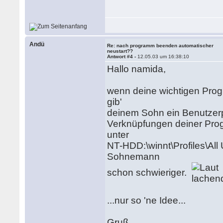
Andü
Re: nach programm beenden automatischer
neustart??
Antwort #4 -
12.05.03 um 16:38:10
Hallo namida,
wenn deine wichtigen Prog
gib'
deinem Sohn ein Benutzerp
Verknüpfungen deiner Progr
unter
NT-HDD:\winnt\Profiles\All 
Sohnemann
schon schwieriger.
...nur so 'ne Idee...
Gruß