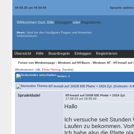
08.08.26 um 06:54:59
Sprache wählen
Willkommen Gast. Bitte
Einloggen
oder
Registrieren
News:
Jetzt bei den
häufigsten Fragen und Antworten
vorbeischauen.
Übersicht
Hilfe
Boardregeln
Einloggen
Registrieren
Forum von Windowspage
›
Windows auf NT-Basis
›
Windows NT
› NT-Install auf
(Moderatoren:
cdk
,
Elmar Herzog
, Sandra)
Seiten: 1
NT-Install auf 10GB IDE Platte > 1024 Zyl. (Gelesen: 4.
Sprudeldudel
NT-Install auf 10GB IDE Platte > 1024 Zyl.
17.08.03 um 19:56:40
Hallo
Ich versuche seit Stunde
Laufen zu bekommen. Vorher
Ich habe also die Platte pla