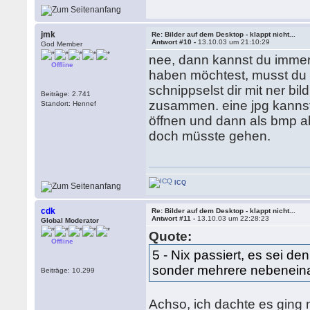
jmk
Re: Bilder auf dem Desktop - klappt nicht...
Antwort #10 -
13.10.03 um 21:10:29
God Member
nee, dann kannst du immer
Offline
haben möchtest, musst du 
schnippselst dir mit ner b
Beiträge: 2.741
zusammen. eine jpg kannst 
Standort: Hennef
öffnen und dann als bmp ab
doch müsste gehen.
ICQ
cdk
Re: Bilder auf dem Desktop - klappt nicht...
Antwort #11 -
13.10.03 um 22:28:23
Global Moderator
Quote:
Offline
5 - Nix passiert, es sei denn
sonder mehrere nebeneina
Beiträge: 10.299
Achso, ich dachte es ging n