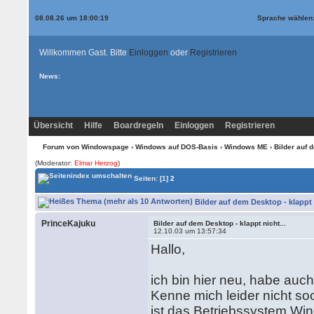
08.08.26 um 18:00:19
Sprache wählen
Willkommen Gast. Bitte
Einloggen
oder
Registrieren
News:
Übersicht
Hilfe
Boardregeln
Einloggen
Registrieren
Forum von Windowspage
›
Windows auf DOS-Basis
›
Windows ME
› Bilder auf d
(Moderator:
Elmar Herzog
)
Seiten:
[1]
2
Bilder auf dem Desktop - klappt 
PrinceKajuku
Bilder auf dem Desktop - klappt nicht...
12.10.03 um 13:57:34
Hallo,
ich bin hier neu, habe auch
Kenne mich leider nicht so
ist das Betriebssystem Win