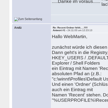
.....Danke im voraus......
Andü
Re: Recent Ordner fehlt.....!!!!!
Antwort #1 -
24.11.03 um 12:23:13
Hallo WebMartin,
zunächst würde ich diesen 
Dann geht's in die Registry,
HKEY_USERS / .DEFAULT / S
Explorer / Shell Folders
ein Eintrag mit Namen 'Rec
absoluten Pfad an (z.B.:
"c:\winnt\Profiles\Default U
Und einen 'Ordner' (Schlüsse
auch ein Eintrag mit
Namen 'Recent' stehen. Dor
"%USERPROFILE%\Recen