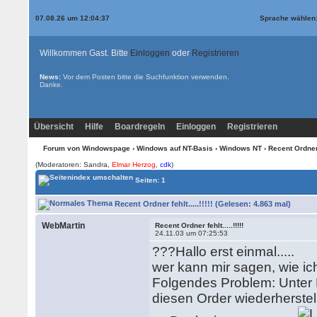
07.08.26 um 12:04:37
Sprache wählen
Willkommen Gast. Bitte
Einloggen
oder
Registrieren
News:
Vor dem Posten bitte die
Suchfunktion
verwenden.
Danke.
Übersicht
Hilfe
Boardregeln
Einloggen
Registrieren
Forum von Windowspage
›
Windows auf NT-Basis
›
Windows NT
› Recent Ordner fe
(Moderatoren: Sandra,
Elmar Herzog
,
cdk
)
Seiten: 1
Recent Ordner fehlt.....!!!!! (Gelesen: 4.863 mal)
WebMartin
Recent Ordner fehlt.....!!!!!
24.11.03 um 07:25:53
???Hallo erst einmal.....
wer kann mir sagen, wie i
Folgendes Problem: Unter P
diesen Order wiederherste