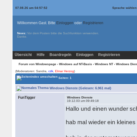
07.08.26 um 04:57:52
Sprache wählen
Willkommen Gast. Bitte
Einloggen
oder
Registrieren
News:
Vor dem Posten bitte die
Suchfunktion
verwenden.
Danke.
Übersicht
Hilfe
Boardregeln
Einloggen
Registrieren
Forum von Windowspage
›
Windows auf NT-Basis
›
Windows NT
› Windows Dien
(Moderatoren: Sandra,
cdk
,
Elmar Herzog
)
Seiten: 1
Windows Dienste (Gelesen: 6.961 mal)
FunTigger
Windows Dienste
19.12.03 um 09:49:18
Hallo und einen wunder s
hab mal wieder ein kleines p