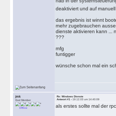
hab in der systemsteuerun
deaktiviert und auf manuell 
das ergebnis ist winnt boo
mehr zugebrauchen ausser
dienste aktivieren kann ..
???
mfg
funtigger
wünsche schon mal ein sch
jmk
Re: Windows Dienste
Antwort #1 -
19.12.03 um 14:40:09
God Member
als erstes sollte mal der rp
Offline