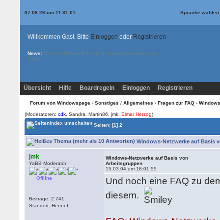
07.08.26 um 11:31:01
Sprache wählen
Willkommen Gast. Bitte
Einloggen
oder
Registrieren
News:
Vor dem Posten bitte die
Suchfunktion
verwenden.
Danke.
Übersicht
Hilfe
Boardregeln
Einloggen
Registrieren
Forum von Windowspage
›
Sonstiges / Allgemeines
›
Fragen zur FAQ
› Windows
(Moderatoren:
cdk
, Sandra, Martin86, jmk,
Elmar Herzog
)
Seiten:
[1]
2
Windows-Netzwerke auf Basis vo
jmk
Windows-Netzwerke auf Basis von
YaBB Moderator
Arbeitsgruppen
15.03.04 um 18:01:55
Offline
Und noch eine FAQ zu dem 
diesem.
Beiträge: 2.741
Standort: Hennef