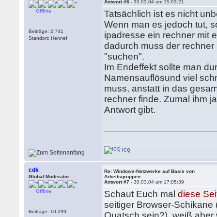
Antwort #6 -
30.03.04 um 15:03:21
Offline
Tatsächlich ist es nicht unb
Wenn man es jedoch tut, so
Beiträge: 2.741
ipadresse ein rechner mit 
Standort: Hennef
dadurch muss der rechner n
"suchen".
Im Endeffekt sollte man du
Namensauflösund viel schne
muss, anstatt in das gesam
rechner finde. Zumal ihm ja
Antwort gibt.
ICQ
cdk
Re: Windows-Netzwerke auf Basis von
Global Moderator
Arbeitsgruppen
Antwort #7 -
30.03.04 um 17:05:39
Offline
Schaut Euch mal
diese Sei
seitiger Browser-Schikane
Beiträge: 10.299
Quatsch sein?), weiß aber 