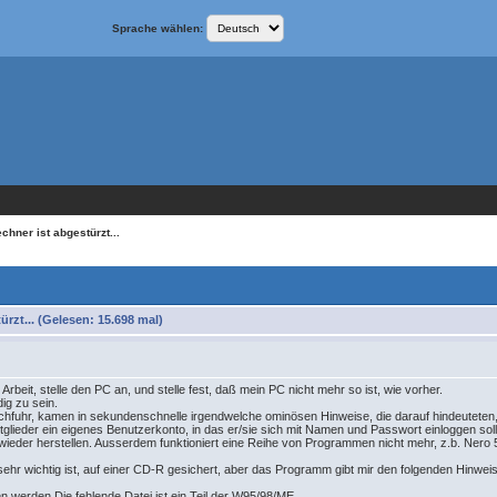
Sprache wählen:
chner ist abgestürzt...
rzt... (Gelesen: 15.698 mal)
rbeit, stelle den PC an, und stelle fest, daß mein PC nicht mehr so ist, wie vorher.
ig zu sein.
ochfuhr, kamen in sekundenschnelle irgendwelche ominösen Hinweise, die darauf hindeutete
lieder ein eigenes Benutzerkonto, in das er/sie sich mit Namen und Passwort einloggen soll, a
 wieder herstellen. Ausserdem funktioniert eine Reihe von Programmen nicht mehr, z.b. Nero 5
 sehr wichtig ist, auf einer CD-R gesichert, aber das Programm gibt mir den folgenden Hinweis
n werden.Die fehlende Datei ist ein Teil der W95/98/ME...