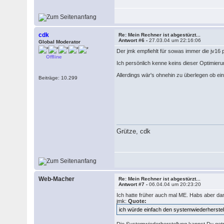
cdk
Re: Mein Rechner ist abgestürzt...
Antwort #6 -
27.03.04 um 22:16:06
Global Moderator
Der jmk empfiehlt für sowas immer die jv16 
Offline
Ich persönlich kenne keins dieser Optimie
Allerdings wär's ohnehin zu überlegen ob ein
Beiträge: 10.299
Grütze, cdk
Web-Macher
Re: Mein Rechner ist abgestürzt...
Antwort #7 -
06.04.04 um 20:23:20
Ich hatte früher auch mal ME. Habs aber da
jmk:
Quote:
ich würde einfach den systemwiederherste