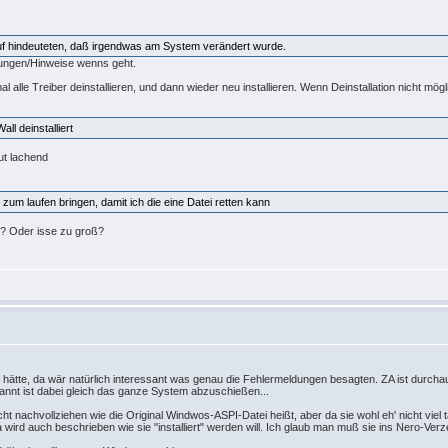
uf hindeuteten, daß irgendwas am System verändert wurde.
dungen/Hinweise wenns geht.
 alle Treiber deinstallieren, und dann wieder neu installieren. Wenn Deinstallation nicht mögli
l deinstalliert
um laufen bringen, damit ich die eine Datei retten kann
en? Oder isse zu groß?
egt hätte, da wär natürlich interessant was genau die Fehlermeldungen besagten. ZA ist durc
annt ist dabei gleich das ganze System abzuschießen...
cht nachvollziehen wie die Original Windwos-ASPI-Datei heißt, aber da sie wohl eh' nicht viel 
wird auch beschrieben wie sie "installiert" werden will. Ich glaub man muß sie ins Nero-Verz