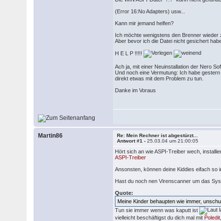
(Error 16:No Adapters) usw...
Kann mir jemand helfen?
Ich möchte wenigstens den Brenner wieder zu
Aber bevor ich die Datei nicht gesichert habe,
H E L P !!!!!
Ach ja, mit einer Neuinstallation der Nero So
Und noch eine Vermutung: Ich habe gestern Ab
direkt etwas mit dem Problem zu tun.
Danke im Voraus
Martin86
Re: Mein Rechner ist abgestürzt...
Antwort #1 -
25.03.04 um 21:00:05
Hört sich an wie ASPI-Treiber wech, installi
ASPI-Treiber
Ansonsten, können deine Kiddies eifach so 
Hast du noch nen Virenscanner um das Sy
Quote:
Meine Kinder behaupten wie immer, unschul
Tun sie immer wenn was kaputt ist
vielleicht beschäftigst du dich mal mit
Poledit