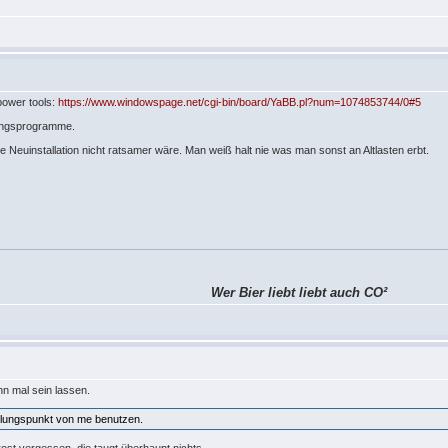
power tools:
https://www.windowspage.net/cgi-bin/board/YaBB.pl?num=1074853744/0#5
rungsprogramme.
e Neuinstallation nicht ratsamer wäre. Man weiß halt nie was man sonst an Altlasten erbt.
Wer Bier liebt liebt auch CO²
nn mal sein lassen.
llungspunkt von me benutzen.