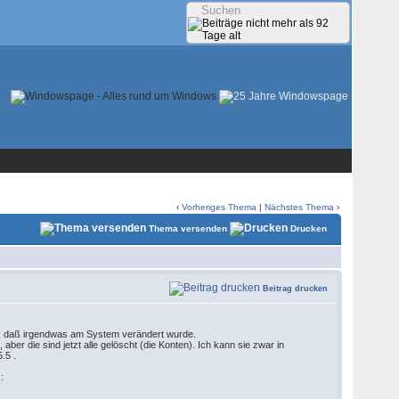
‹
Vorheriges Thema
|
Nächstes Thema
›
Thema versenden
Drucken
Beitrag drucken
n, daß irgendwas am System verändert wurde.
ber die sind jetzt alle gelöscht (die Konten). Ich kann sie zwar in
.5 .
: