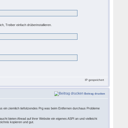
ch, Treiber einfach drüberinstallieren.
IP gespeichert
Beitrag drucken
haus ein ziemlich tiefsitzendes Prg was beim Entfernen durchaus Probleme
taucht bieten Ahead auf ihrer Website ein eigenes ASPI an und vielleicht
eichnis kopieren und gut.