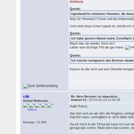
Anleitung
Quote:
irgendwelche ominösen Hinweise, die dara
Was für Hinweise? Poste mal die fehlermel
Und wenn Aspi schon kaputt ist, würde ich mal
Quote:
Ich habe gestern Abend meine ZoneAlarm Wal
Mach das nie wieder, hörst du?
Lieber eine löchrige FW als gar keine.
Quote:
Ich möchte wenigstens den Brenner wieder z
Kannst du die nicht auf eine Diskette bring
cdk
Re: Mein Rechner ist abgestürzt...
Antwort #2 -
25.03.04 um 21:00:18
Global Moderator
Hallo Prince,
Offline
das hört sich an als ob's die Registry zerl
machen kann, wenngleich er nicht dafür bek
Beiträge: 10.299
Da ich noch in der Firma bin kann ich nun ni
genügt das schon. Mußt dort mal suchen, da 