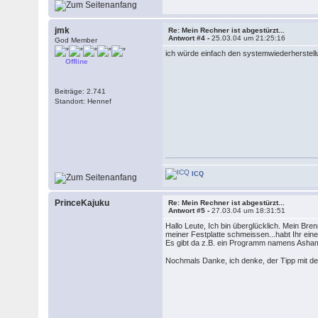
jmk
Re: Mein Rechner ist abgestürzt...
Antwort #4 -
25.03.04 um 21:25:16
God Member
ich würde einfach den systemwiederherstell
Offline
Beiträge: 2.741
Standort: Hennef
ICQ
PrinceKajuku
Re: Mein Rechner ist abgestürzt...
Antwort #5 -
27.03.04 um 18:31:51
Hallo Leute, Ich bin überglücklich. Mein Bren
meiner Festplatte schmeissen...habt Ihr eine
Es gibt da z.B. ein Programm namens Ashamp
Nochmals Danke, ich denke, der Tipp mit dem