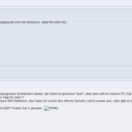
ungspunkt von me benutzen. datei hin oder her.
nprogramm funktioniert wieder, die Datei ist gesichert *puh*, aber jetzt will ich meinen PC mal
n Tipp für mich ?
oo Win Optimizer, das habe ich schon des öfteren benutzt, reicht sowas aus, oder gibt es
 ASPI Treiber hat´s gerettet...