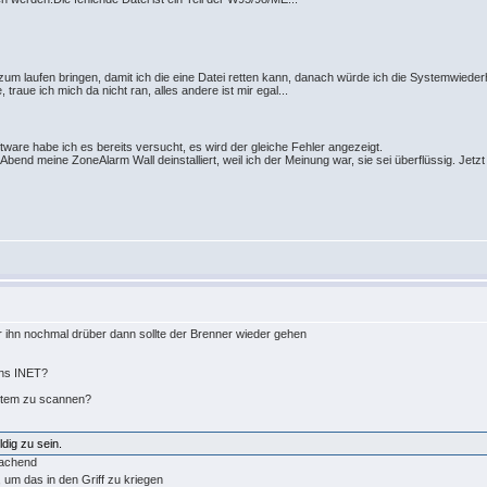
m laufen bringen, damit ich die eine Datei retten kann, danach würde ich die Systemwiederh
 traue ich mich da nicht ran, alles andere ist mir egal...
ftware habe ich es bereits versucht, es wird der gleiche Fehler angezeigt.
end meine ZoneAlarm Wall deinstalliert, weil ich der Meinung war, sie sei überflüssig. Jetzt
er ihn nochmal drüber dann sollte der Brenner wieder gehen
ins INET?
stem zu scannen?
dig zu sein.
, um das in den Griff zu kriegen