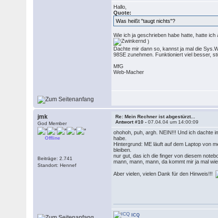
Hallo,
Quote:
Was heißt "taugt nichts"?
Wie ich ja geschrieben habe hatte, hatte ich
)
Dachte mir dann so, kannst ja mal die Sys.
98SE zunehmen. Funktioniert viel besser, st
MfG
Web-Macher
jmk
Re: Mein Rechner ist abgestürzt...
Antwort #10 -
07.04.04 um 14:00:09
God Member
ohohoh, puh, argh. NEIN!!! Und ich dachte i
Offline
habe.
Hintergrund: ME läuft auf dem Laptop von mei
bleiben.
nur gut, das ich die finger von diesem note
Beiträge: 2.741
mann, mann, mann, da kommt mir ja mal wie
Standort: Hennef
Aber vielen, vielen Dank für den Hinweis!!!
ICQ