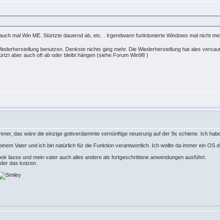
 auch mal Win ME. Stürtzte dauernd ab, etc. . Irgendwann funktionierte Windows mal nicht mehr
Wiederherstellung benutzen. Denkste nichts ging mehr. Die Wiederherstellung hat ales versa
ürtzt aber auch oft ab oder bleibt hängen (siehe Forum Win98 )
mmer, das wäre die einzige gottverdammte vernünftige neuerung auf der 9x schiene. Ich habe
nem Vater und ich bin natürlich für die Funktion verantwortlich. Ich wollte da immer ein OS dr
book lasse und mein vater auch alles andere als fortgeschrittene anwendungen ausführt.
der das kotzen.