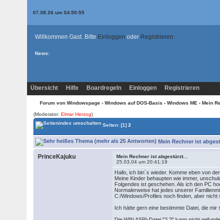
07.08.26 um 04:50:55
Willkommen Gast. Bitte
Einloggen
oder
Registrieren
News:
Übersicht
Hilfe
Boardregeln
Einloggen
Registrieren
Forum von Windowspage
›
Windows auf DOS-Basis
›
Windows ME
› Mein Re
(Moderator:
Elmar Herzog
)
Seiten:
[1]
2
Mein Rechner ist abgestü
PrinceKajuku
Mein Rechner ist abgestürzt...
25.03.04 um 20:41:19
Hallo, ich bin´s wieder. Komme eben von der A
Meine Kinder behaupten wie immer, unschuld
Folgendes ist geschehen. Als ich den PC h
Normalerweise hat jedes unserer Familienmitg
C:/Windows/Profiles noch finden, aber nicht
Ich hätte gern eine bestimmte Datei, die mir
Die WIN ASPI-Datei "?.?" kann nicht gefunde