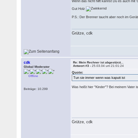
Wenn das nicht hilft kannst Du es auch mit '
Gut Holz
P.S.: Der Brenner taucht aber noch im Gerä
Grütze, cdk
cdk
Re: Mein Rechner ist abgestürzt...
Antwort #3 -
25.03.04 um 21:01:24
Global Moderator
Quote:
Offline
Tun sie immer wenn was kaputt ist
Was heißt hier "Kinder"? Bei meinem Vater i
Beiträge: 10.299
Grütze, cdk