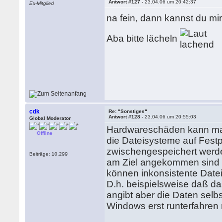
Antwort #127 -
23.04.06 um 20:42:37
Ex-Mitglied
na fein, dann kannst du mir
Aba bitte lächeln
cdk
Re: "Sonstiges"
Antwort #128 -
23.04.06 um 20:55:03
Global Moderator
Hardwareschäden kann man
Offline
die Dateisysteme auf Fest
zwischengespeichert werde
Beiträge: 10.299
am Ziel angekommen sind u
können inkonsistente Datei
D.h. beispielsweise daß da
angibt aber die Daten se
Windows erst runterfahren