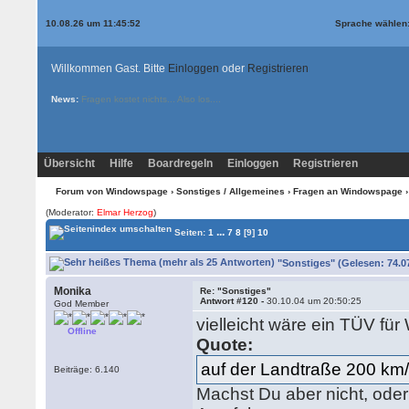
10.08.26 um 11:45:52
Sprache wählen
Willkommen Gast. Bitte
Einloggen
oder
Registrieren
News:
Fragen kostet nichts... Also los....
Übersicht
Hilfe
Boardregeln
Einloggen
Registrieren
Forum von Windowspage
›
Sonstiges / Allgemeines
›
Fragen an Windowspage
›
(Moderator:
Elmar Herzog
)
...
Seiten:
1
7
8
[9]
10
"Sonstiges" (Gelesen: 74.0
Monika
Re: "Sonstiges"
Antwort #120 -
30.10.04 um 20:50:25
God Member
vielleicht wäre ein TÜV für W
Offline
Quote:
auf der Landtraße 200 km/
Beiträge: 6.140
Machst Du aber nicht, oder