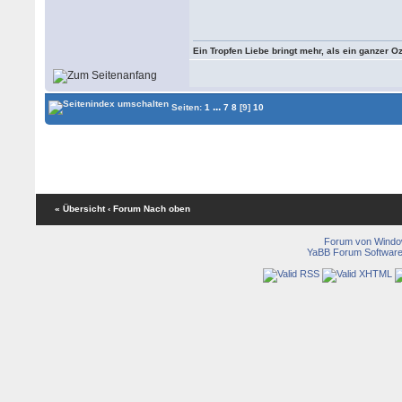
Ein Tropfen Liebe bringt mehr, als ein ganzer O
...
Seiten:
1
7
8
[9]
10
« Übersicht
‹ Forum
Nach oben
Forum von Wind
YaBB Forum Softwar