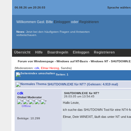
06.08.26 um 20:26:03
Sprache wählen
Willkommen Gast. Bitte
Einloggen
oder
Registrieren
News:
Jetzt bei den
häufigsten Fragen und Antworten
vorbeischauen.
Übersicht
Hilfe
Boardregeln
Einloggen
Registrieren
Forum von Windowspage
›
Windows auf NT-Basis
›
Windows NT
› SHUTDOWN.EX
(Moderatoren:
cdk
,
Elmar Herzog
, Sandra)
Seiten: 1
SHUTDOWN.EXE für NT? (Gelesen: 4.919 mal)
cdk
SHUTDOWN.EXE für NT?
26.03.05 um 13:54:45
Global Moderator
Hallo Leute,
Offline
ich suche das SHUTDOWN Tool für eine NT4-Ma
Elmar, Dein WINEXIT, läuft das unter NT und k
Beiträge: 10.299