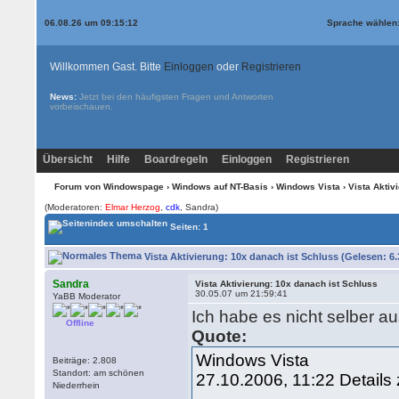
06.08.26 um 09:15:12
Sprache wählen
Willkommen Gast. Bitte
Einloggen
oder
Registrieren
News:
Jetzt bei den
häufigsten Fragen und Antworten
vorbeischauen.
Übersicht
Hilfe
Boardregeln
Einloggen
Registrieren
Forum von Windowspage
›
Windows auf NT-Basis
›
Windows Vista
› Vista Aktiv
(Moderatoren:
Elmar Herzog
,
cdk
, Sandra)
Seiten: 1
Vista Aktivierung: 10x danach ist Schluss (Gelesen: 6.
Sandra
Vista Aktivierung: 10x danach ist Schluss
30.05.07 um 21:59:41
YaBB Moderator
Ich habe es nicht selber au
Offline
Quote:
Windows Vista
Beiträge: 2.808
Standort: am schönen
27.10.2006, 11:22 Details 
Niederrhein