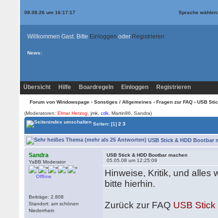
08.08.26 um 16:17:17
Sprache wählen
Willkommen Gast. Bitte
Einloggen
oder
Registrieren
News:
Übersicht
Hilfe
Boardregeln
Einloggen
Registrieren
Forum von Windowspage
›
Sonstiges / Allgemeines
›
Fragen zur FAQ
› USB Sti
(Moderatoren:
Elmar Herzog
, jmk,
cdk
, Martin86, Sandra)
Seiten:
[1]
2
3
USB Stick & HDD Bootbar m
Sandra
USB Stick & HDD Bootbar machen
05.05.08 um 12:25:09
YaBB Moderator
Hinweise, Kritik, und alles
Offline
bitte hierhin.
Beiträge: 2.808
Zurück zur FAQ
USB Stick
Standort: am schönen
Niederrhein