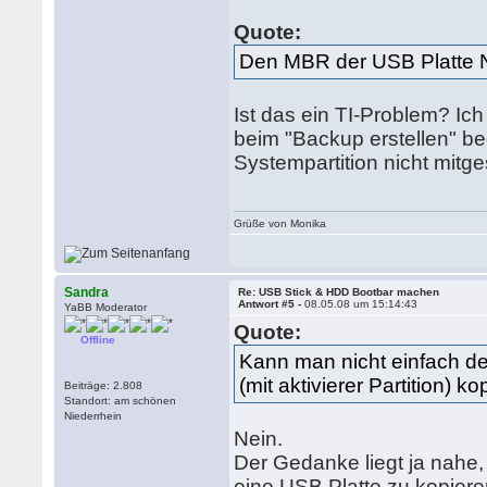
Quote:
Den MBR der USB Platte 
Ist das ein TI-Problem? I
beim "Backup erstellen" b
Systempartition nicht mitge
Grüße von Monika
Sandra
Re: USB Stick & HDD Bootbar machen
Antwort #5 -
08.05.08 um 15:14:43
YaBB Moderator
Quote:
Offline
Kann man nicht einfach de
(mit aktivierer Partition) k
Beiträge: 2.808
Standort: am schönen
Niederrhein
Nein.
Der Gedanke liegt ja nahe, 
eine USB Platte zu kopiere