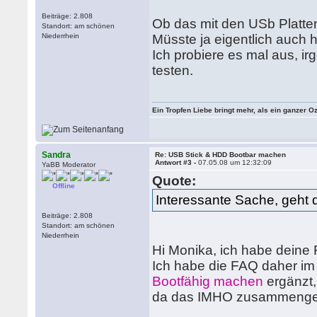
Beiträge: 2.808
Ob das mit den USb Platte
Standort: am schönen
Niederrhein
Müsste ja eigentlich auch h
Ich probiere es mal aus, 
testen.
Ein Tropfen Liebe bringt mehr, als ein ganzer O
Sandra
Re: USB Stick & HDD Bootbar machen
Antwort #3 -
07.05.08 um 12:32:09
YaBB Moderator
Quote:
Offline
Interessante Sache, geht 
Beiträge: 2.808
Standort: am schönen
Niederrhein
Hi Monika, ich habe deine
Ich habe die FAQ daher i
Bootfähig machen
ergänzt,
da das IMHO zusammengeh