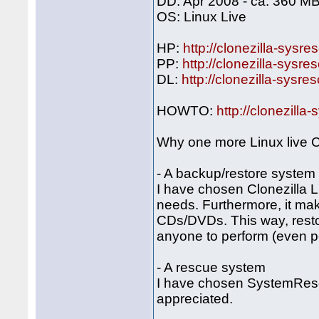
DD: Apr 2008 - ca. 360 MB
OS: Linux Live
HP:
http://clonezilla-sysre
PP:
http://clonezilla-sysr
DL:
http://clonezilla-sysr
HOWTO:
http://clonezilla
Why one more Linux live
- A backup/restore system
I have chosen Clonezilla Live
needs. Furthermore, it mak
CDs/DVDs. This way, resto
anyone to perform (even p
- A rescue system
I have chosen SystemRescue
appreciated.