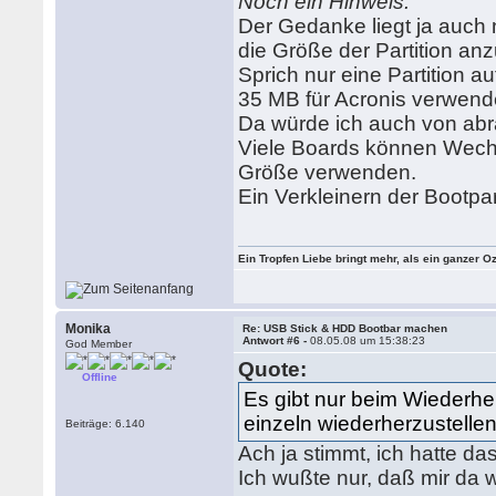
Noch ein Hinweis:
Der Gedanke liegt ja auc
die Größe der Partition an
Sprich nur eine Partition 
35 MB für Acronis verwend
Da würde ich auch von abr
Viele Boards können Wechs
Größe verwenden.
Ein Verkleinern der Bootpar
Ein Tropfen Liebe bringt mehr, als ein ganzer O
Monika
Re: USB Stick & HDD Bootbar machen
Antwort #6 -
08.05.08 um 15:38:23
God Member
Quote:
Offline
Es gibt nur beim Wiederhe
einzeln wiederherzustellen
Beiträge: 6.140
Ach ja stimmt, ich hatte da
Ich wußte nur, daß mir da 