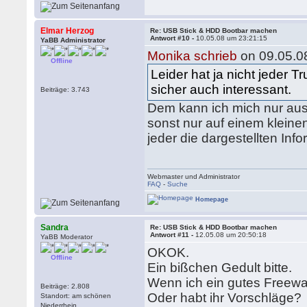
Elmar Herzog
Re: USB Stick & HDD Bootbar machen
Antwort #10 -
10.05.08 um 23:21:15
YaBB Administrator
Monika schrieb
on 09.05.0
Offline
Leider hat ja nicht jeder
sicher auch interessant.
Beiträge: 3.743
Dem kann ich mich nur aus
sonst nur auf einem klein
jeder die dargestellten In
Webmaster und Administrator
FAQ
-
Suche
Homepage
Sandra
Re: USB Stick & HDD Bootbar machen
Antwort #11 -
12.05.08 um 20:50:18
YaBB Moderator
OKOK.
Offline
Ein bißchen Gedult bitte.
Wenn ich ein gutes Freewa
Beiträge: 2.808
Oder habt ihr Vorschläge?
Standort: am schönen
Niederrhein