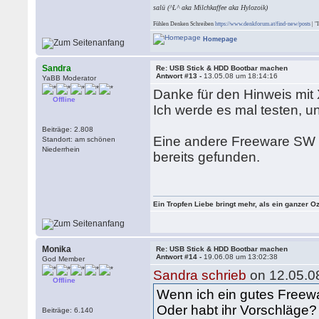
salü (^L^ aka Milchkaffee aka Hylozoik)
Fühlen Denken Schreiben
https://www.denkforum.at/find-new/posts
| "
Homepage
Sandra
Re: USB Stick & HDD Bootbar machen
Antwort #13 -
13.05.08 um 18:14:16
YaBB Moderator
Danke für den Hinweis mi
Offline
Ich werde es mal testen, u
Beiträge: 2.808
Eine andere Freeware SW f
Standort: am schönen
Niederrhein
bereits gefunden.
Ein Tropfen Liebe bringt mehr, als ein ganzer O
Monika
Re: USB Stick & HDD Bootbar machen
Antwort #14 -
19.06.08 um 13:02:38
God Member
Sandra schrieb
on 12.05.0
Offline
Wenn ich ein gutes Freewa
Oder habt ihr Vorschläge?
Beiträge: 6.140