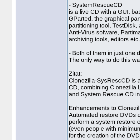
- SystemRescueCD
is a live CD with a GUI, b
GParted, the graphical par
partitioning tool, TestDisk,
Anti-Virus sofware, Partim
archiving tools, editors etc
- Both of them in just one 
The only way to do this wa
Zitat:
Clonezilla-SysRescCD is a
CD, combining Clonezilla 
and System Rescue CD in
Enhancements to Clonezill
Automated restore DVDs ca
perform a system restore 
(even people with minimum 
for the creation of the DVD