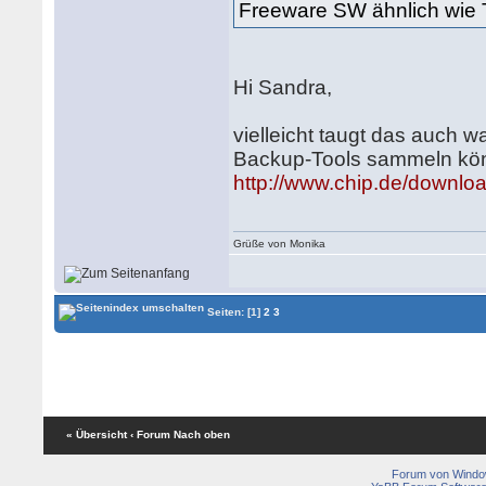
Freeware SW ähnlich wie 
Hi Sandra,
vielleicht taugt das auch w
Backup-Tools sammeln kö
http://www.chip.de/downl
Grüße von Monika
Seiten:
[1]
2
3
« Übersicht
‹ Forum
Nach oben
Forum von Wind