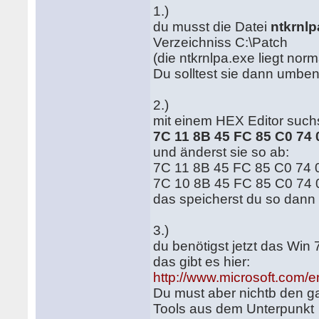
1.)
du musst die Datei
ntkrnlp
Verzeichniss C:\Patch
(die ntkrnlpa.exe liegt no
Du solltest sie dann umben
2.)
mit einem HEX Editor suchs
7C 11 8B 45 FC 85 C0 74
und änderst sie so ab:
7C 11 8B 45 FC 85 C0 74 
7C 10 8B 45 FC 85 C0 74 
das speicherst du so dann
3.)
du benötigst jetzt das Win
das gibt es hier:
http://www.microsoft.com/
Du must aber nichtb den gan
Tools aus dem Unterpunkt