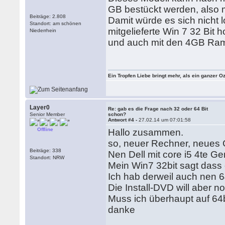
GB bestückt werden, also
Beiträge: 2.808
Damit würde es sich nicht 
Standort: am schönen
mitgelieferte Win 7 32 Bit
Niederrhein
und auch mit den 4GB Ra
Ein Tropfen Liebe bringt mehr, als ein ganzer O
Layer0
Re: gab es die Frage nach 32 oder 64 Bit
Senior Member
schon?
Antwort #4 -
27.02.14 um 07:01:58
Offline
Hallo zusammen.
so, neuer Rechner, neues 
Beiträge: 338
Nen Dell mit core i5 4te Ge
Standort: NRW
Mein Win7 32bit sagt dass 
Ich hab derweil auch nen 6
Die Install-DVD will aber no
Muss ich überhaupt auf 64b
danke