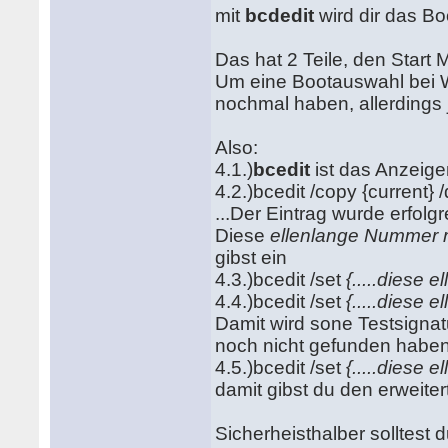
mit
bcdedit
wird dir das B
Das hat 2 Teile, den Start
Um eine Bootauswahl bei 
nochmal haben, allerdings 
Also:
4.1.)
bcedit
ist das Anzeig
4.2.)bcedit /copy {current}
...Der Eintrag wurde erfolgrei
Diese
ellenlange Nummer m
gibst ein
4.3.)bcedit /set
{.....diese 
4.4.)bcedit /set
{.....diese 
Damit wird sone Testsignat
noch nicht gefunden haben
4.5.)bcedit /set
{.....diese 
damit gibst du den erweite
Sicherheisthalber solltest 