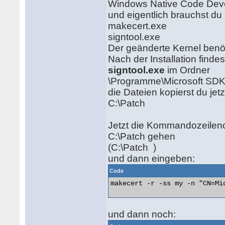
Windows Native Code Deve
und eigentlich brauchst du 
makecert.exe
signtool.exe
Der geänderte Kernel benöti
Nach der Installation finde
signtool.exe
im Ordner
\Programme\Microsoft SDK
die Dateien kopierst du jet
C:\Patch
Jetzt die Kommandozeileno
C:\Patch gehen
(C:\Patch )
und dann eingeben:
Code
makecert -r -ss my -n "CN=Mic
und dann noch: