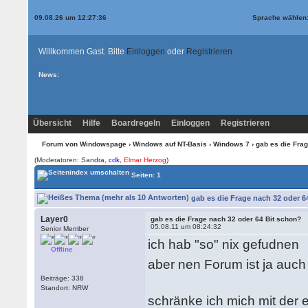
09.08.26 um 12:27:36
Sprache wählen
Willkommen Gast. Bitte
Einloggen
oder
Registrieren
News:
Übersicht
Hilfe
Boardregeln
Einloggen
Registrieren
Forum von Windowspage
›
Windows auf NT-Basis
›
Windows 7
› gab es die Fra
(Moderatoren: Sandra,
cdk
,
Elmar Herzog
)
Seiten: 1
gab es die Frage nach 32 oder 6
Layer0
gab es die Frage nach 32 oder 64 Bit schon?
05.08.11 um 08:24:32
Senior Member
ich hab "so" nix gefudnen
Offline
aber nen Forum ist ja auc
Beiträge: 338
Standort: NRW
schränke ich mich mit der 