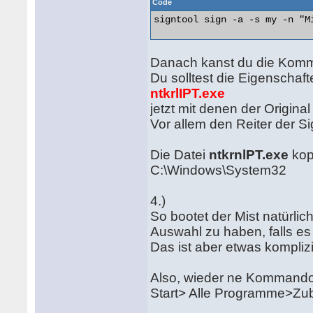
Code
signtool sign -a -s my -n "M
Danach kanst du die Komm
Du solltest die Eigenschaf
ntkrlIPT.exe
jetzt mit denen der Origina
Vor allem den Reiter der Si
Die Datei
ntkrnlPT.exe
kopi
C:\Windows\System32
4.)
So bootet der Mist natürlich
Auswahl zu haben, falls es
Das ist aber etwas komplizi
Also, wieder ne Kommandoze
Start> Alle Programme>Zu