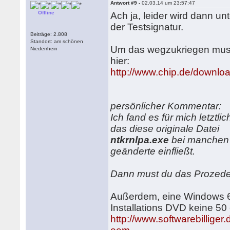
Antwort #9 -
02.03.14 um 23:57:47
Offline
Ach ja, leider wird dann un
der Testsignatur.
Beiträge: 2.808
Standort: am schönen
Um das wegzukriegen must
Niederrhein
hier:
http://www.chip.de/down
persönlicher Kommentar:
Ich fand es für mich letztli
das diese originale Datei
ntkrnlpa.exe
bei manchen U
geänderte einfließt.
Dann must du das Prozeder
Außerdem, eine Windows 64
Installations DVD keine 50
http://www.softwarebilliger