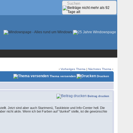
‹
Vorheriges Thema
|
Nächstes Thema
›
Thema versenden
Drucken
Beitrag drucken
ellt. Jetzt sind aber auch Startmenü, Taskleiste und Info-Center hell. Die
ber nicht aktiv. Wenn ich bei Farben auf "dunkel" stelle, ist die gewünschte