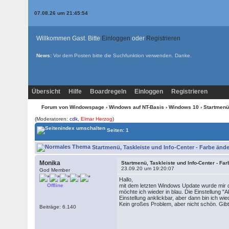
07.08.26 um 21:45:54
Willkommen Gast. Bitte
Einloggen
oder
Registrieren
News:
Vor dem Posten bitte die
Suchfunktion
verwenden. Danke.
Übersicht
Hilfe
Boardregeln
Einloggen
Registrieren
Forum von Windowspage
›
Windows auf NT-Basis
›
Windows 10
› Startmenü
(Moderatoren:
cdk
,
Elmar Herzog
)
Seiten: 1
Startmenü, Taskleiste und Info-Center - Farbe ände
Monika
Startmenü, Taskleiste und Info-Center - Fa
23.09.20 um 19:20:07
God Member
Hallo,
Offline
mit dem letzten Windows Update wurde mir der
möchte ich wieder in blau. Die Einstellung "
Einstellung anklickbar, aber dann bin ich wie
Kein großes Problem, aber nicht schön. Gibt
Beiträge: 6.140