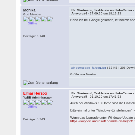
Monika
Re: Startmenü, Taskleiste und Info-Center 
Antwort #4 -
27.09.20 um 18:19:23
God Member
Habe ich bei Google gesehen, ist bei mir a
Offline
Beiträge: 6.140
windowspage_farben.jpg
( 32 KB | 206 Downl
Grüße von Monika
Elmar Herzog
Re: Startmenü, Taskleiste und Info-Center 
Antwort #5 -
01.10.20 um 17:41:53
YaBB Administrator
Auch bei Windows 10 Home sind die Einstellu
Offline
Bitte einmal unter "Windows-Einstellungen" 
Wenn das Upgrade unter Windows-Update als
Beiträge: 3.743
https://support.microsoft.com/de-de/help/31