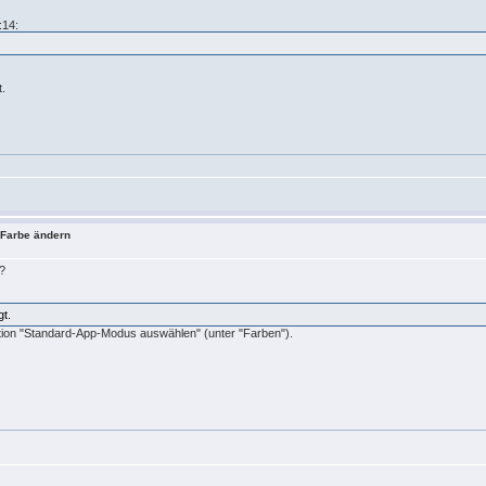
:14:
t.
- Farbe ändern
t?
gt.
tion "Standard-App-Modus auswählen" (unter "Farben").