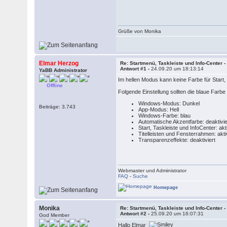
Grüße von Monika
Elmar Herzog
Re: Startmenü, Taskleiste und Info-Center 
Antwort #1 -
24.09.20 um 18:13:14
YaBB Administrator
Im hellen Modus kann keine Farbe für Start,
Offline
Folgende Einstellung sollten die blaue Farbe
Windows-Modus: Dunkel
Beiträge: 3.743
App-Modus: Hell
Windows-Farbe: blau
Automatische Akzentfarbe: deaktivie
Start, Taskleiste und InfoCenter: akti
Titelleisten und Fensterrahmen: akti
Transparenzeffekte: deaktiviert
Webmaster und Administrator
FAQ
-
Suche
Homepage
Monika
Re: Startmenü, Taskleiste und Info-Center 
Antwort #2 -
25.09.20 um 16:07:31
God Member
Hallo Elmar