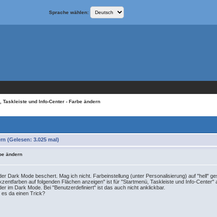
Sprache wählen:
, Taskleiste und Info-Center - Farbe ändern
rn (Gelesen: 3.025 mal)
rbe ändern
 Dark Mode beschert. Mag ich nicht. Farbeinstellung (unter Personalisierung) auf "hell" gest
Akzentfarben auf folgenden Flächen anzeigen" ist für "Startmenü, Taskleiste und Info-Center" a
der im Dark Mode. Bei "Benutzerdefiniert" ist das auch nicht anklickbar.
 es da einen Trick?