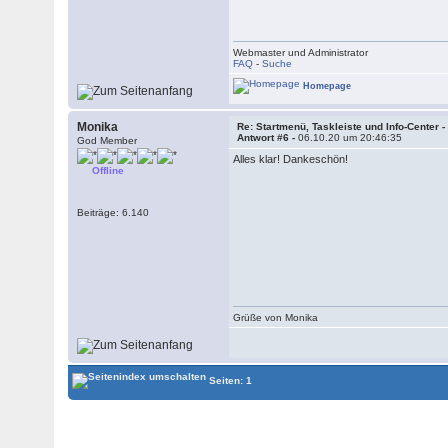
Webmaster und Administrator
FAQ
-
Suche
Homepage
Monika
Re: Startmenü, Taskleiste und Info-Center 
Antwort #6 -
06.10.20 um 20:46:35
God Member
Alles klar! Dankeschön!
Offline
Beiträge: 6.140
Grüße von Monika
Seiten: 1