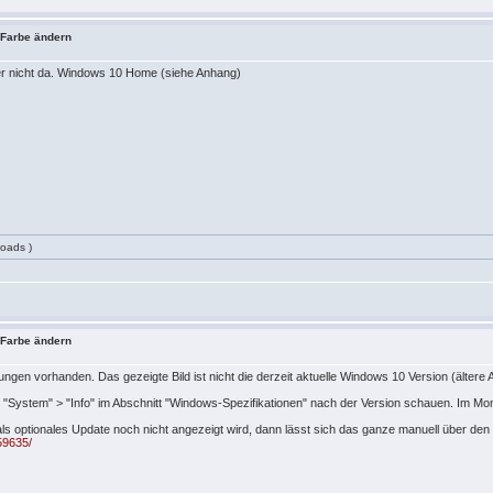
- Farbe ändern
ber nicht da. Windows 10 Home (siehe Anhang)
oads )
- Farbe ändern
ngen vorhanden. Das gezeigte Bild ist nicht die derzeit aktuelle Windows 10 Version (ältere
> "System" > "Info" im Abschnitt "Windows-Spezifikationen" nach der Version schauen. Im Mom
 optionales Update noch nicht angezeigt wird, dann lässt sich das ganze manuell über den
59635/