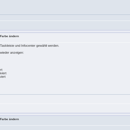
- Farbe ändern
 Taskleiste und Infocenter gewählt werden.
 wieder anzeigen:
rt
viert
viert
- Farbe ändern