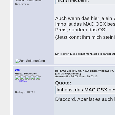
nicht meckern.
Standort: am schönen
Niederrhein
Auch wenn das hier ja ein 
Imho ist das MAC OSX bess
Preis, sondern das OS!
(Jetzt könnt ihm mich stei
Ein Tropfen Liebe bringt mehr, als ein ganzer O
cdk
Re: FAQ: Ein MAC OS X auf einem Windows PC
Global Moderator
(als VM experiment.)
Antwort #6 -
16.05.10 um 19:03:10
Offline
Quote:
Imho ist das MAC OSX bes
Beiträge: 10.299
D'accord. Aber ist es auc