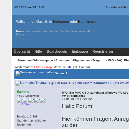
09.08.26 um 15:49:45
Sprache wählen
Willkommen Gast. Bitte
Einloggen
oder
Registrieren
News:
Vor dem Posten bitte die
Suchfunktion
verwenden.
Danke.
Übersicht
Hilfe
Boardregeln
Einloggen
Registrieren
Forum von Windowspage
›
Sonstiges / Allgemeines
›
Fragen zur FAQ
› FAQ: Ei
(Moderatoren:
Elmar Herzog
, Martin86,
cdk
, jmk, Sandra)
Seiten: 1
FAQ: Ein MAC OS X auf einem Windows PC (als VM expe
Sandra
FAQ: Ein MAC OS X auf einem Windows PC (als
YaBB Moderator
VM experiment.)
07.05.10 um 12:21:52
Offline
Hallo Forum!
Beiträge: 2.808
Hier können Fragen, Anregu
Standort: am schönen
zu der
Niederrhein