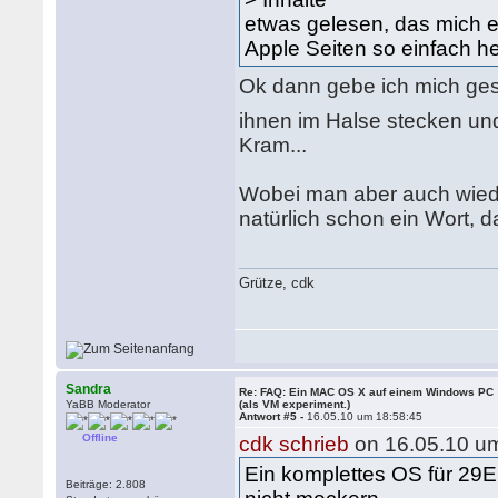
etwas gelesen, das mich e
Apple Seiten so einfach h
Ok dann gebe ich mich ge
ihnen im Halse stecken und
Kram...
Wobei man aber auch wiede
natürlich schon ein Wort, 
Grütze, cdk
Sandra
Re: FAQ: Ein MAC OS X auf einem Windows PC
YaBB Moderator
(als VM experiment.)
Antwort #5 -
16.05.10 um 18:58:45
Offline
cdk schrieb
on 16.05.10 um
Ein komplettes OS für 29E 
Beiträge: 2.808