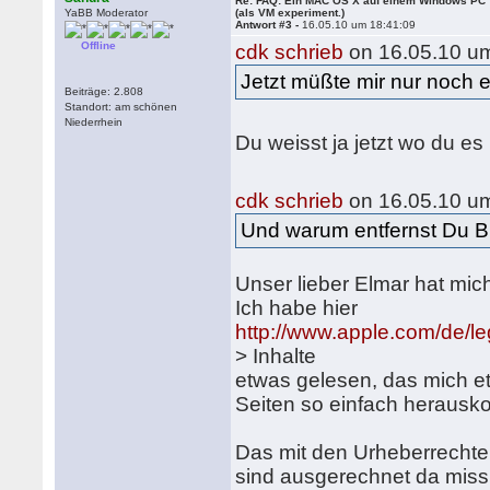
Re: FAQ: Ein MAC OS X auf einem Windows PC
YaBB Moderator
(als VM experiment.)
Antwort #3 -
16.05.10 um 18:41:09
Offline
cdk schrieb
on 16.05.10 um
Jetzt müßte mir nur noch 
Beiträge: 2.808
Standort: am schönen
Niederrhein
Du weisst ja jetzt wo du es 
cdk schrieb
on 16.05.10 um
Und warum entfernst Du Bi
Unser lieber Elmar hat mic
Ich habe hier
http://www.apple.com/de/leg
> Inhalte
etwas gelesen, das mich et
Seiten so einfach herausko
Das mit den Urheberrechten
sind ausgerechnet da miss