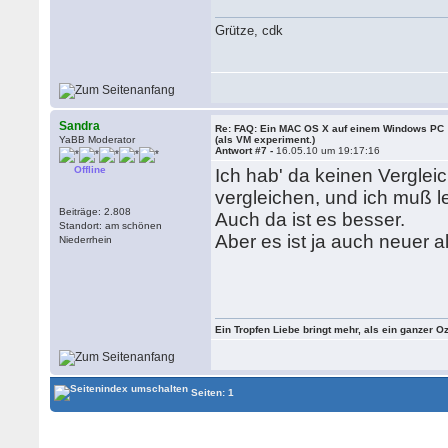
Grütze, cdk
Sandra
Re: FAQ: Ein MAC OS X auf einem Windows PC
YaBB Moderator
(als VM experiment.)
Antwort #7 -
16.05.10 um 19:17:16
Offline
Ich hab' da keinen Verglei
vergleichen, und ich muß l
Beiträge: 2.808
Auch da ist es besser.
Standort: am schönen
Aber es ist ja auch neuer a
Niederrhein
Ein Tropfen Liebe bringt mehr, als ein ganzer O
Seiten: 1