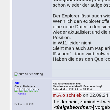
schon wieder der aufgelöst
Der Explorer lässt auch wi
Wenn ich den explorer off
eine neue Datei in den sic
wieder aktualisiert und die 
Position.
in W11 leider nicht.
Sieht man auch am Papierk
löschen", dann wird entweder
Haben die das den Quellc
cdk
Re: Verknüpfungen und
Global Moderator
%environmentvariable%. Feature or bug?
Antwort #3 -
02.09.24 um 18:45:49
Offline
m.A.o schrieb
on 02.09.24 
Leider nein, zumindest wenn
Beiträge: 10.299
<freigabeordner>
] vorge