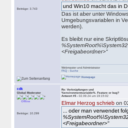
und Win10 macht das in D
Beiträge: 3.743
Das ist aber unter Window
Umgebungsvariablen in Ver
werden).
Es bleibt nur eine Skriptl
%SystemRoot%\System32\cm
<Freigabeordner>"
Webmaster und Administrator
FAQ
-
Suche
Homepage
cdk
Re: Verknüpfungen und
Global Moderator
%environmentvariable%. Feature or bug?
Antwort #5 -
02.09.24 um 19:15:02
Offline
Elmar Herzog schrieb
on 0
... oder man verwendet fo
Beiträge: 10.299
%SystemRoot%\System32\cm
<Freigabeordner>"