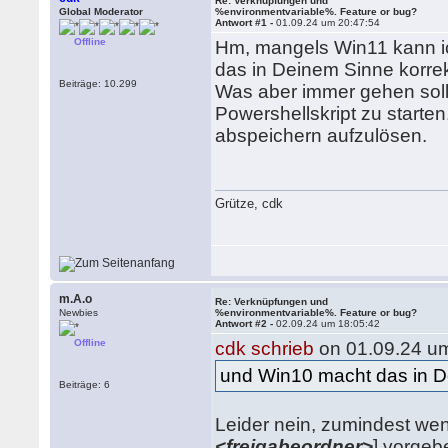
Re: Verknüpfungen und
Global Moderator
%environmentvariable%. Feature or bug?
Antwort #1 -
01.09.24 um 20:47:54
Offline
Hm, mangels Win11 kann ic
das in Deinem Sinne korrek
Beiträge: 10.299
Was aber immer gehen soll
Powershellskript zu start
abspeichern aufzulösen.
Grütze, cdk
m.A.o
Re: Verknüpfungen und
Newbies
%environmentvariable%. Feature or bug?
Antwort #2 -
02.09.24 um 18:05:42
Offline
cdk schrieb
on 01.09.24 um
und Win10 macht das in D
Beiträge: 6
Leider nein, zumindest wenn
<freigabeordner>
] vorgeb