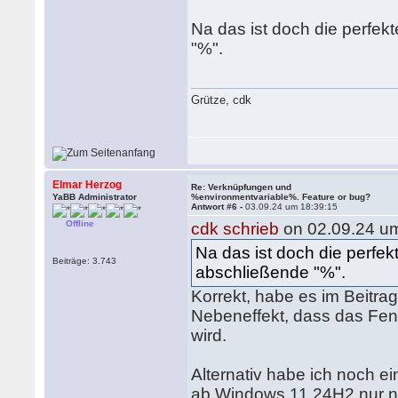
Na das ist doch die perfek
"%".
Grütze, cdk
Elmar Herzog
Re: Verknüpfungen und
YaBB Administrator
%environmentvariable%. Feature or bug?
Antwort #6 -
03.09.24 um 18:39:15
Offline
cdk schrieb
on 02.09.24 um
Na das ist doch die perfek
Beiträge: 3.743
abschließende "%".
Korrekt, habe es im Beitr
Nebeneffekt, dass das Fen
wird.
Alternativ habe ich noch ei
ab Windows 11 24H2 nur no