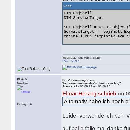
Code
DIM objShell

DIM ServiceTarget

SET objShell = CreateObject("
ServiceTarget =  objShell.Ex
objShell.Run "explorer.exe \
Webmaster und Administrator
FAQ
-
Suche
Homepage
m.A.o
Re: Verknüpfungen und
Newbies
%environmentvariable%. Feature or bug?
Antwort #7 -
05.09.24 um 03:39:10
Offline
Elmar Herzog schrieb
on 0
Alternativ habe ich noch ei
Beiträge: 6
Leider verwende ich kein 
auf aalle fälle mal danke 