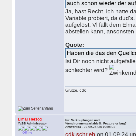
auch schon wieder der aufg
Ja, hast Recht. Ich hatte 
Variable probiert, da dud's
aufgelöst. Vl fällt dem El
abstellen kann, ansonsten b
Quote:
Haben die das den Quell
Ist Dir noch nicht aufgefa
schlechter wird?
Grütze, cdk
Elmar Herzog
Re: Verknüpfungen und
YaBB Administrator
%environmentvariable%. Feature or bug?
Antwort #4 -
02.09.24 um 19:05:02
Offline
cdk schrieb
on 01.09.24 um