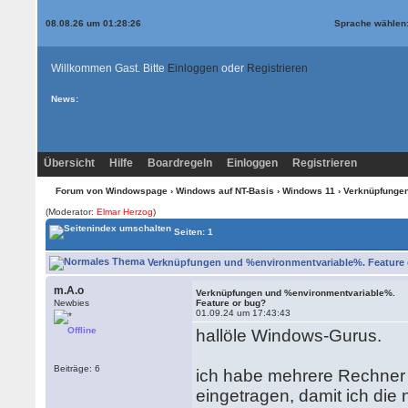
08.08.26 um 01:28:26
Sprache wählen
Willkommen Gast. Bitte
Einloggen
oder
Registrieren
News:
Übersicht
Hilfe
Boardregeln
Einloggen
Registrieren
Forum von Windowspage
›
Windows auf NT-Basis
›
Windows 11
› Verknüpfungen
(Moderator:
Elmar Herzog
)
Seiten: 1
Verknüpfungen und %environmentvariable%. Feature o
m.A.o
Verknüpfungen und %environmentvariable%.
Newbies
Feature or bug?
01.09.24 um 17:43:43
Offline
hallöle Windows-Gurus.
Beiträge: 6
ich habe mehrere Rechner 
eingetragen, damit ich die