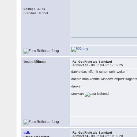
Beiträge: 2.741
Standort: Hennef
ICQ
bruce49boss
Re: Get Right als Standard
Antwort #3 -
09.05.03 um 17:09:25
danke,das hilft mir schon sehr weiter!!!
dachte man könnte windows explizit sagen,w
danke,
Matthias
cdk
Re: Get Right als Standard
Antwort #4 -
09.05.03 um 19:00:20
Global Moderator