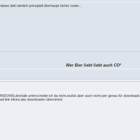
dows lädt nämlich prinzipiell überhaupt nichts runter...
Wer Bier liebt liebt auch CO²
 WINDOWS,deshalb unterscheide ich da nicht.wußte aber auch nicht,wer genau für downloads z
load-link klicke,das downloaden übernimmt.