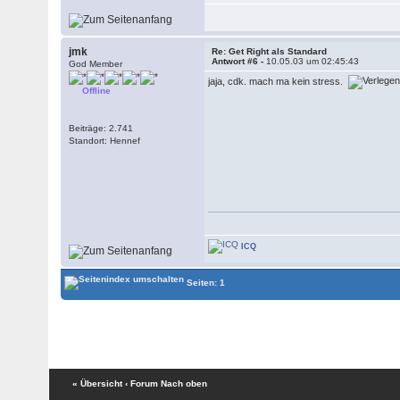
jmk
Re: Get Right als Standard
Antwort #6 -
10.05.03 um 02:45:43
God Member
jaja, cdk. mach ma kein stress.
Offline
Beiträge: 2.741
Standort: Hennef
ICQ
Seiten: 1
« Übersicht
‹ Forum
Nach oben