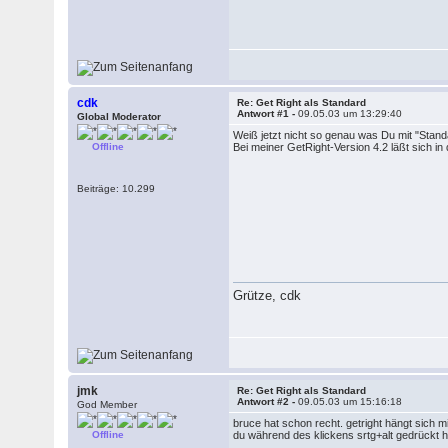
cdk
Re: Get Right als Standard
Antwort #1 -
09.05.03 um 13:29:40
Global Moderator
Weiß jetzt nicht so genau was Du mit "Stan
Offline
Bei meiner GetRight-Version 4.2 läßt sich i
Beiträge: 10.299
Grütze, cdk
jmk
Re: Get Right als Standard
Antwort #2 -
09.05.03 um 15:16:18
God Member
bruce hat schon recht. getright hängt sich mi
Offline
du während des klickens srtg+alt gedrückt häl