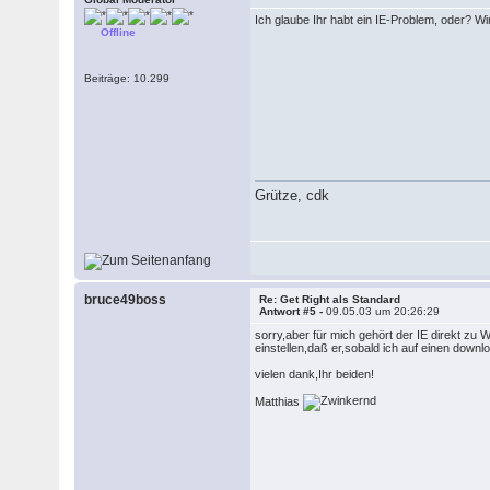
Ich glaube Ihr habt ein IE-Problem, oder? Win
Offline
Beiträge: 10.299
Grütze, cdk
bruce49boss
Re: Get Right als Standard
Antwort #5 -
09.05.03 um 20:26:29
sorry,aber für mich gehört der IE direkt zu
einstellen,daß er,sobald ich auf einen down
vielen dank,Ihr beiden!
Matthias