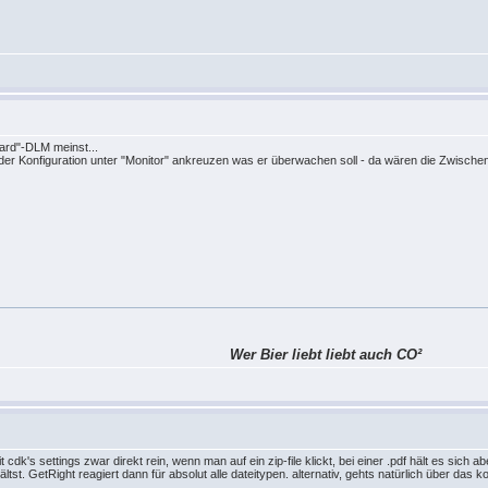
dard"-DLM meinst...
n der Konfiguration unter "Monitor" ankreuzen was er überwachen soll - da wären die Zwische
Wer Bier liebt liebt auch CO²
t cdk's settings zwar direkt rein, wenn man auf ein zip-file klickt, bei einer .pdf hält es sic
tst. GetRight reagiert dann für absolut alle dateitypen. alternativ, gehts natürlich über das 