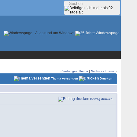
‹
Vorheriges Thema
|
Nächstes Thema
›
Thema versenden
Drucken
Beitrag drucken