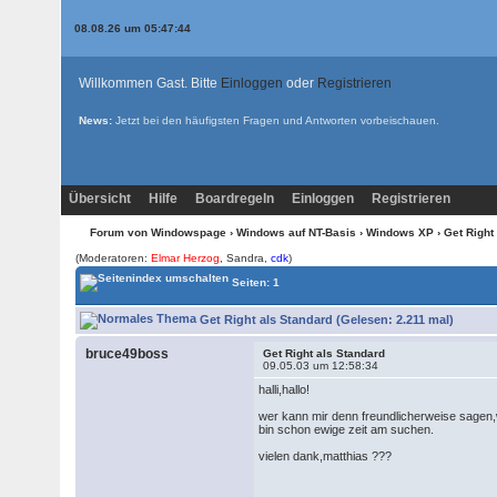
08.08.26 um 05:47:44
Willkommen Gast. Bitte
Einloggen
oder
Registrieren
News:
Jetzt bei den
häufigsten Fragen und Antworten
vorbeischauen.
Übersicht
Hilfe
Boardregeln
Einloggen
Registrieren
Forum von Windowspage
›
Windows auf NT-Basis
›
Windows XP
› Get Right
(Moderatoren:
Elmar Herzog
, Sandra,
cdk
)
Seiten: 1
Get Right als Standard (Gelesen: 2.211 mal)
bruce49boss
Get Right als Standard
09.05.03 um 12:58:34
halli,hallo!
wer kann mir denn freundlicherweise sagen
bin schon ewige zeit am suchen.
vielen dank,matthias ???