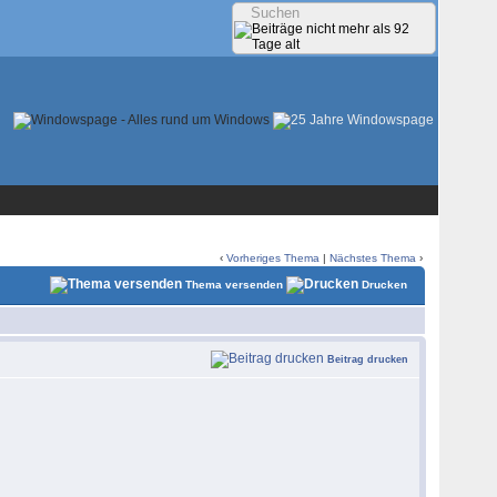
‹
Vorheriges Thema
|
Nächstes Thema
›
Thema versenden
Drucken
Beitrag drucken