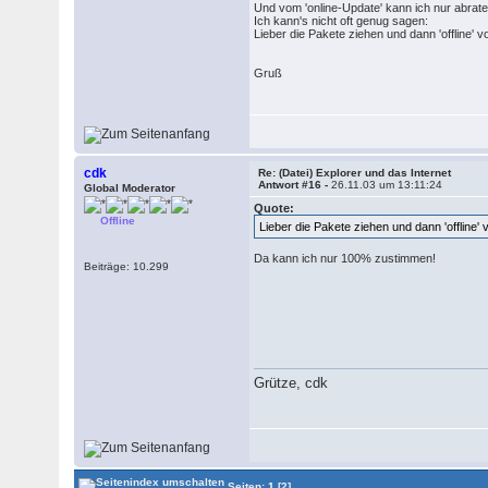
Und vom 'online-Update' kann ich nur abrate
Ich kann's nicht oft genug sagen:
Lieber die Pakete ziehen und dann 'offline' vo
Gruß
cdk
Re: (Datei) Explorer und das Internet
Antwort #16 -
26.11.03 um 13:11:24
Global Moderator
Quote:
Offline
Lieber die Pakete ziehen und dann 'offline' v
Da kann ich nur 100% zustimmen!
Beiträge: 10.299
Grütze, cdk
Seiten:
1
[2]