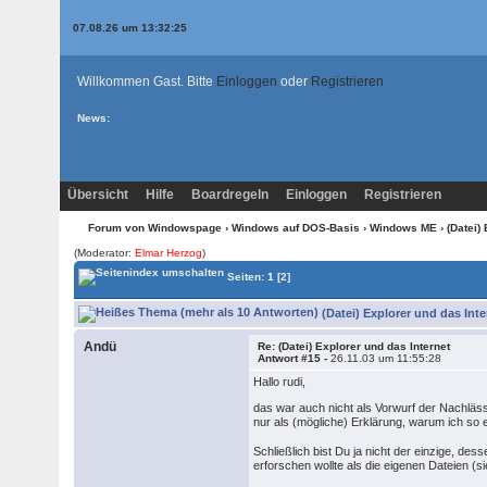
07.08.26 um 13:32:25
Willkommen Gast. Bitte
Einloggen
oder
Registrieren
News:
Übersicht
Hilfe
Boardregeln
Einloggen
Registrieren
Forum von Windowspage
›
Windows auf DOS-Basis
›
Windows ME
› (Datei)
(Moderator:
Elmar Herzog
)
Seiten:
1
[2]
(Datei) Explorer und das Inte
Andü
Re: (Datei) Explorer und das Internet
Antwort #15 -
26.11.03 um 11:55:28
Hallo rudi,
das war auch nicht als Vorwurf der Nachläss
nur als (mögliche) Erklärung, warum ich so e
Schließlich bist Du ja nicht der einzige, des
erforschen wollte als die eigenen Dateien (s