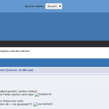
Sprache wählen:
 Explorer und das Internet
rnet (Gelesen: 10.482 mal)
igkeit gemeint, sondern einfach
in Fehler (bisher) nicht hatte.
sen 'Erforscher' mehr
iehe cdk -> nie geupdatet!?).