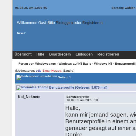
06.08.26 um 13:07:56
Sprache wählen
Willkommen Gast. Bitte
Einloggen
oder
Registrieren
News:
Übersicht
Hilfe
Boardregeln
Einloggen
Registrieren
Forum von Windowspage
›
Windows auf NT-Basis
›
Windows NT
› Benutzerprofil
(Moderatoren:
cdk
,
Elmar Herzog
, Sandra)
Seiten: 1
Benutzerprofile (Gelesen: 9.876 mal)
Kai_Neknete
Benutzerprofile
18.09.05 um 20:50:20
Hallo,
kann mir jemand sagen, wie
Benutzerprofile in einem a
genauer gesagt auf einer a
Danke