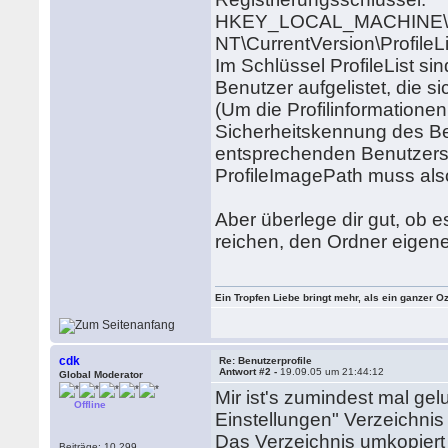
HKEY_LOCAL_MACHINE\S
NT\CurrentVersion\ProfileLi
Im Schlüssel ProfileList si
Benutzer aufgelistet, die
(Um die Profilinformatione
Sicherheitskennung des Ben
entsprechenden Benutzers 
ProfileImagePath muss als
Aber überlege dir gut, ob es
reichen, den Ordner eigene
Ein Tropfen Liebe bringt mehr, als ein ganzer O
cdk
Re: Benutzerprofile
Antwort #2 -
19.09.05 um 21:44:12
Global Moderator
Mir ist's zumindest mal g
Offline
Einstellungen" Verzeichni
Das Verzeichnis umkopiert 
Beiträge: 10.299