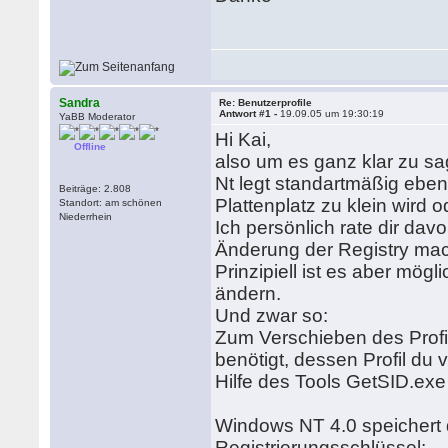
Sandra
Re: Benutzerprofile
Antwort #1 -
19.09.05 um 19:30:19
YaBB Moderator
Hi Kai,
Offline
also um es ganz klar zu sa
Nt legt standartmäßig eben
Beiträge: 2.808
Plattenplatz zu klein wird 
Standort: am schönen
Niederrhein
Ich persönlich rate dir dav
Änderung der Registry mach
Prinzipiell ist es aber mögl
ändern.
Und zwar so:
Zum Verschieben des Profi
benötigt, dessen Profil du
Hilfe des Tools GetSID.ex
Windows NT 4.0 speichert d
Registrierungsschlüssel: