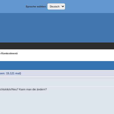
Sprache wählen:
p Kontextmenü
en: 15.121 mal)
chtsklick/Neu? Kann man die ändern?