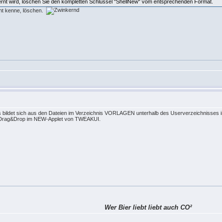
tfernt wird, löschen Sie den kompletten Schlüssel "ShellNew" vom entsprechenden Format.
cht kenne, löschen.
üs bildet sich aus den Dateien im Verzeichnis VORLAGEN unterhalb des Userverzeichnis
er Drag&Drop im NEW-Applet von TWEAKUI.
Wer Bier liebt liebt auch CO²