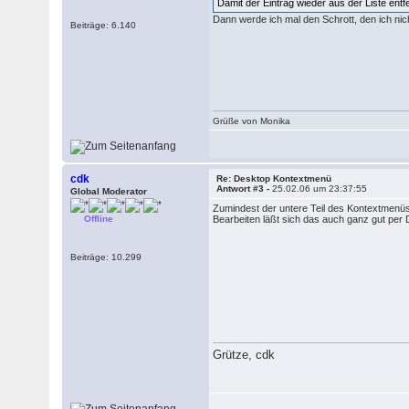
Damit der Eintrag wieder aus der Liste en
Dann werde ich mal den Schrott, den ich ni
Beiträge: 6.140
Grüße von Monika
cdk
Re: Desktop Kontextmenü
Antwort #3 -
25.02.06 um 23:37:55
Global Moderator
Zumindest der untere Teil des Kontextmen
Offline
Bearbeiten läßt sich das auch ganz gut p
Beiträge: 10.299
Grütze, cdk