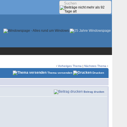
‹
Vorheriges Thema
|
Nächstes Thema
›
Thema versenden
Drucken
Beitrag drucken