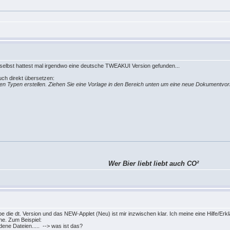
u selbst hattest mal irgendwo eine deutsche TWEAKUI Version gefunden...
auch direkt übersetzen:
Typen erstellen. Ziehen Sie eine Vorlage in den Bereich unten um eine neue Dokumentvorl
Wer Bier liebt liebt auch CO²
abe die dt. Version und das NEW-Applet (Neu) ist mir inzwischen klar. Ich meine eine Hilfe/Erk
ne. Zum Beispiel:
dene Dateien..... --> was ist das?