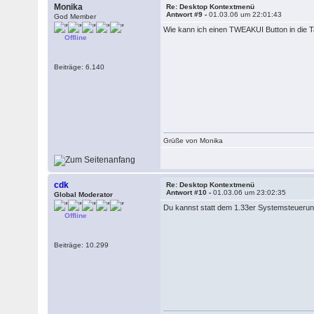
Monika
Re: Desktop Kontextmenü
Antwort #9 -
01.03.06 um 22:01:43
God Member
Wie kann ich einen TWEAKUI Button in die T
Offline
Beiträge: 6.140
Grüße von Monika
cdk
Re: Desktop Kontextmenü
Antwort #10 -
01.03.06 um 23:02:35
Global Moderator
Du kannst statt dem 1.33er Systemsteuerung
Offline
Beiträge: 10.299