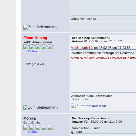
Grüße von Monika
Elmar Herzog
Re: Desktop Kontextmenü
Antwort #1 -
25.02.06 um 21:33:32
YaBB Administrator
Monika schrieb
on 25.02.06 um 21:23:53:
Offline
Woher kommen die Einträge bei Desktop/R
Menü "Neu" des Windows Explorers/Deskt
Beiträge: 3.743
Webmaster und Administrator
FAQ
-
Suche
Homepage
Monika
Re: Desktop Kontextmenü
Antwort #2 -
25.02.06 um 21:45:06
God Member
Dankeschön, Elmar.
Offline
Quote: