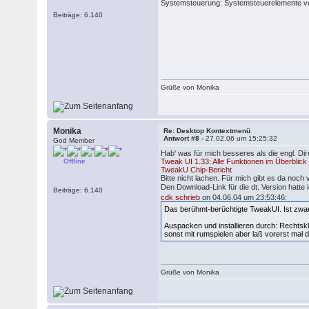
Systemsteuerung: Systemsteuerelemente v
Beiträge: 6.140
Grüße von Monika
Monika
Re: Desktop Kontextmenü
Antwort #8 -
27.02.06 um 15:25:32
God Member
Hab' was für mich besseres als die engl. Dir
Offline
Tweak UI 1.33: Alle Funktionen im Überblick
TweakU Chip-Bericht
Bitte nicht lachen. Für mich gibt es da noc
Den Download-Link für die dt. Version hatte 
Beiträge: 6.140
cdk schrieb
on 04.06.04 um 23:53:46:
Das berühmt-berüchtigte TweakUI. Ist zwar d
Auspacken und installieren durch: Rechtskl
sonst mit rumspielen aber laß vorerst mal 
Grüße von Monika