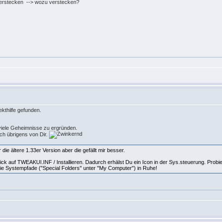
erstecken --> wozu verstecken?
ekthilfe gefunden.
h viele Geheimnisse zu ergründen.
ich übrigens von Dir.
ie ältere 1.33er Version aber die gefällt mir besser.
ick auf TWEAKUI.INF / Installieren. Dadurch erhälst Du ein Icon in der Sys.steuerung. Probi
die Systempfade ("Special Folders" unter "My Computer") in Ruhe!