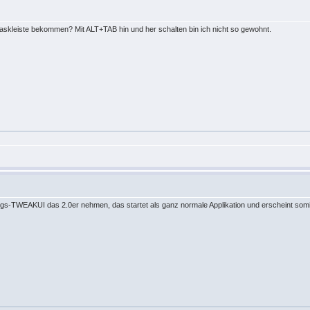
askleiste bekommen? Mit ALT+TAB hin und her schalten bin ich nicht so gewohnt.
s-TWEAKUI das 2.0er nehmen, das startet als ganz normale Applikation und erscheint somit