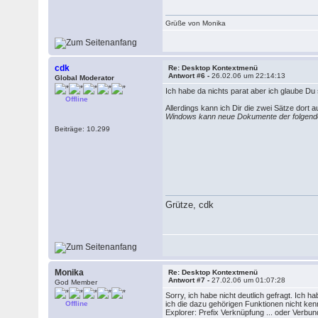
Grüße von Monika
cdk
Re: Desktop Kontextmenü
Antwort #6 -
26.02.06 um 22:14:13
Global Moderator
Ich habe da nichts parat aber ich glaube D
Offline
Allerdings kann ich Dir die zwei Sätze dort 
Windows kann neue Dokumente der folgenden 
Beiträge: 10.299
Grütze, cdk
Monika
Re: Desktop Kontextmenü
Antwort #7 -
27.02.06 um 01:07:28
God Member
Sorry, ich habe nicht deutlich gefragt. Ich h
Offline
ich die dazu gehörigen Funktionen nicht ken
Explorer: Prefix Verknüpfung ... oder Verbun