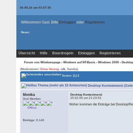
06.08.26 um 03:47:30
Willkommen Gast. Bitte
Einloggen
oder
Registrieren
News:
Übersicht
Hilfe
Boardregeln
Einloggen
Registrieren
Forum von Windowspage
›
Windows auf NT-Basis
›
Windows 2000
› Deskto
(Moderatoren:
Elmar Herzog
,
cdk
, Sandra)
Seiten:
[1]
2
Desktop Kontextmenü (Geles
Monika
Desktop Kontextmenü
25.02.06 um 21:23:53
God Member
Woher kommen die Einträge bei Desktop/Re
Offline
Beiträge: 6.140