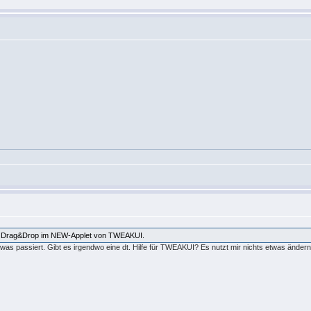
per Drag&Drop im NEW-Applet von TWEAKUI.
as passiert. Gibt es irgendwo eine dt. Hilfe für TWEAKUI? Es nutzt mir nichts etwas änder