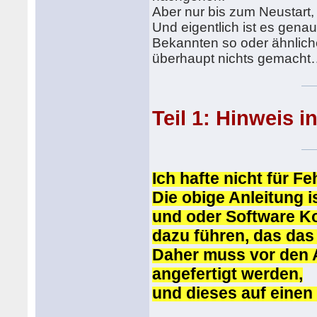
Aber nur bis zum Neustart, 
Und eigentlich ist es gena
Bekannten so oder ähnlich
überhaupt nichts gemacht….
Teil 1: Hinweis 
Ich hafte nicht für Fe
Die obige Anleitung 
und oder Software Ko
dazu führen, das das 
Daher muss vor den 
angefertigt werden,
und dieses auf einen