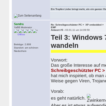
Ein Tropfen Liebe bringt mehr, als ein ganzer O
Sandra
Re: Schreibgeschützter PC > XP embedded >
YaBB Moderator
EWF
Antwort #5 -
03.01.11 um 14:09:59
Offline
Teil 3: Windows
wandeln
Beiträge: 2.808
Standort: am schönen
Baustelle,
Niederrhein
Vorwort:
Das große Interesse auf m
Schreibgeschützter PC 
hat mich inspiriert, ob ma
Weise gegen Viren, Trojan
Vorab:
es geht natürlich.
Aber es ist etwas aufwendi