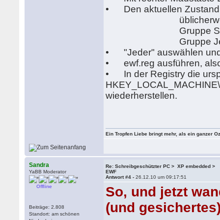
• Den aktuellen Zustand 
üblicherweise steh
Gruppe System > ha
Gruppe Jeder > h
• "Jeder" auswählen und "V
• ewf.reg ausführen, also 
• In der Registry die ursp
HKEY_LOCAL_MACHINE\SY
wiederherstellen.
Ein Tropfen Liebe bringt mehr, als ein ganzer O
Sandra
Re: Schreibgeschützter PC > XP embedded >
YaBB Moderator
EWF
Antwort #4 -
26.12.10 um 09:17:51
Offline
So, und jetzt wan
(und gesicherte
Beiträge: 2.808
Standort: am schönen