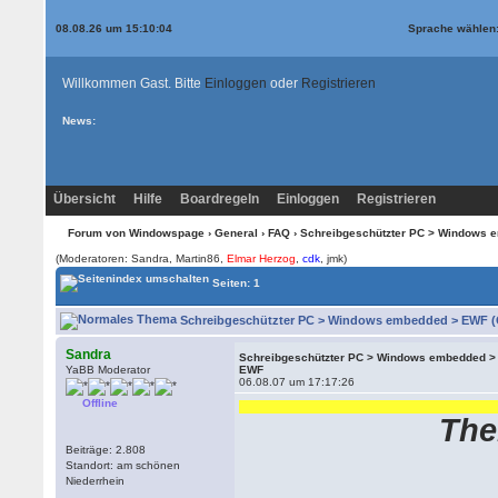
08.08.26 um 15:10:04
Sprache wählen
Willkommen Gast. Bitte
Einloggen
oder
Registrieren
News:
Übersicht
Hilfe
Boardregeln
Einloggen
Registrieren
Forum von Windowspage
›
General
›
FAQ
› Schreibgeschützter PC > Windows
(Moderatoren: Sandra, Martin86,
Elmar Herzog
,
cdk
, jmk)
Seiten: 1
Schreibgeschützter PC > Windows embedded > EWF (G
Sandra
Schreibgeschützter PC > Windows embedded >
YaBB Moderator
EWF
06.08.07 um 17:17:26
Offline
Hinweis: D
The
Beiträge: 2.808
Standort: am schönen
Niederrhein