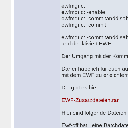
ewfmgr c: zeigt d
ewfmgr c: -enable akt
ewfmgr c: -commitanddis
ewfmgr c: -commit spe
ewfmgr c: -commitanddisabl
und deaktiviert EWF
Der Umgang mit der Kommand
Daher habe ich für euch a
mit dem EWF zu erleichter
Die gibt es hier:
EWF-Zusatzdateien.rar
Hier sind folgende Dateie
Ewf-off.bat eine Batchdat