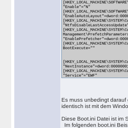
[HKEY_LOCAL_MACHINE\SOFTWARE
"Enable"="N"

[HKEY_LOCAL_MACHINE\SOFTWARE
"EnableAutoLayout"=dword:0000
[HKEY_LOCAL_MACHINE\SYSTEM\C
"NtfsDisableLastAccessUpdate"
[HKEY_LOCAL_MACHINE\SYSTEM\C
Management\PrefetchParameters
"EnablePrefetcher"=dword:0000
[HKEY_LOCAL_MACHINE\SYSTEM\C
BootExecute=""

[HKEY_LOCAL_MACHINE\SYSTEM\C
"NextInstance"=dword:00000001
[HKEY_LOCAL_MACHINE\SYSTEM\C
"Service"="EWF"

"Legacy"=dword:00000001

"ConfigFlags"=dword:00000020

"Class"="LegacyDriver"

"ClassGUID"="{8ECC055D-047F-
"Capabilities"=dword:00000000
Es muss unbedingt darauf 
identisch ist mit dem Windo
[HKEY_LOCAL_MACHINE\SYSTEM\C
"ActiveService"="EWF"

Diese Boot.ini Datei ist im
Im folgenden boot.ini Beisp
;ews service aktivieren
