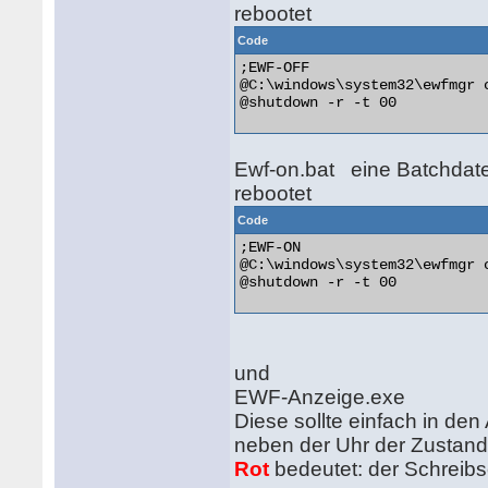
rebootet
Code
;EWF-OFF

@C:\windows\system32\ewfmgr c
@shutdown -r -t 00 

Ewf-on.bat eine Batchdate
rebootet
Code
;EWF-ON

@C:\windows\system32\ewfmgr c
@shutdown -r -t 00 

und
EWF-Anzeige.exe
Diese sollte einfach in den
neben der Uhr der Zustand
Rot
bedeutet: der Schreibs