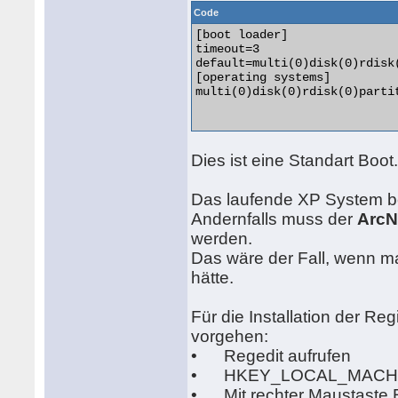
[HKEY_LOCAL_MACHINE\SYSTEM\C
Code
"ErrorControl"=dword:00000001
[boot loader]

"Group"="System Bus Extender"
timeout=3

"Start"=dword:00000000

default=multi(0)disk(0)rdisk
"Type"=dword:00000001

[operating systems]

multi(0)disk(0)rdisk(0)parti
[HKEY_LOCAL_MACHINE\SYSTEM\C
"0"="Root\\LEGACY_EWF\\0000"

"Count"=dword:00000001

"NextInstance"=dword:00000001
Dies ist eine Standart Boot.
[HKEY_LOCAL_MACHINE\SYSTEM\C
"UpperFilters"="Ewf"

Das laufende XP System bef
[HKEY_LOCAL_MACHINE\SYSTEM\C
Andernfalls muss der
Arc
[HKEY_LOCAL_MACHINE\SYSTEM\C
werden.
Das wäre der Fall, wenn m
hätte.
;geschuetztes Volume bestimme
;hinter ArcName muss die Lau
Für die Installation der Regi
[HKEY_LOCAL_MACHINE\SYSTEM\C
vorgehen:
"VolumeID"="{1EA414D1-6760-4
"Type"=dword:00000001

• Regedit aufrufen
"ArcName"="multi(0)disk(0)rdi
• HKEY_LOCAL_MACHINE\
• Mit rechter Maustaste 