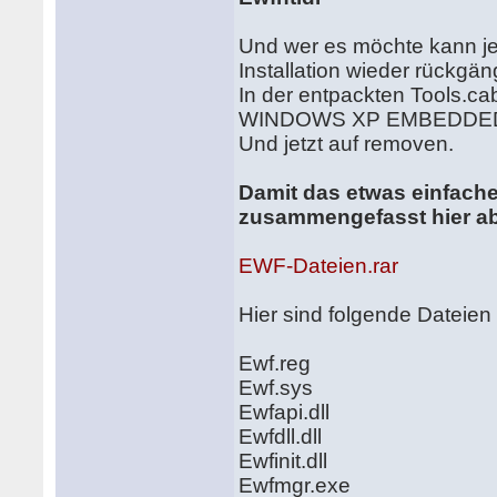
Und wer es möchte kann jet
Installation wieder rückgä
In der entpackten Tools.cab
WINDOWS XP EMBEDDED
Und jetzt auf removen.
Damit das etwas einfache
zusammengefasst hier ab
EWF-Dateien.rar
Hier sind folgende Dateie
Ewf.reg
Ewf.sys
Ewfapi.dll
Ewfdll.dll
Ewfinit.dll
Ewfmgr.exe