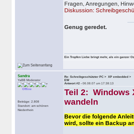
Fragen, Anregungen, Hinweis
Diskussion: Schreibgesch
Genug geredet.
Ein Tropfen Liebe bringt mehr, als ein ganzer O
Sandra
Re: Schreibgeschützter PC > XP embedded >
YaBB Moderator
EW
Antwort #2 -
06.08.07 um 17:38:13
Offline
Teil 2: Windows
wandeln
Beiträge: 2.808
Standort: am schönen
Niederrhein
Bevor die folgende Anlei
wird, sollte ein Backup a