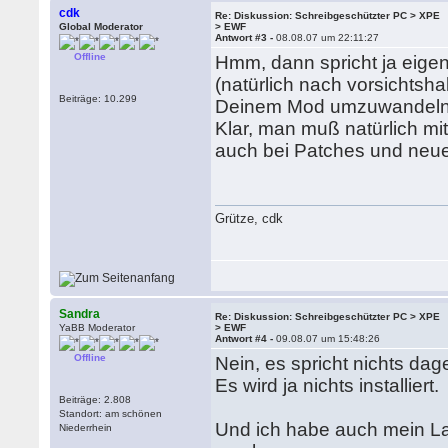
cdk
Re: Diskussion: Schreibgeschützter PC > XPE
Global Moderator
> EWF
Antwort #3 -
08.08.07 um 22:11:27
Offline
Hmm, dann spricht ja eige
(natürlich nach vorsichtsh
Beiträge: 10.299
Deinem Mod umzuwandel
Klar, man muß natürlich m
auch bei Patches und neue
Grütze, cdk
Sandra
Re: Diskussion: Schreibgeschützter PC > XPE
YaBB Moderator
> EWF
Antwort #4 -
09.08.07 um 15:48:26
Offline
Nein, es spricht nichts da
Es wird ja nichts installiert.
Beiträge: 2.808
Standort: am schönen
Und ich habe auch mein L
Niederrhein