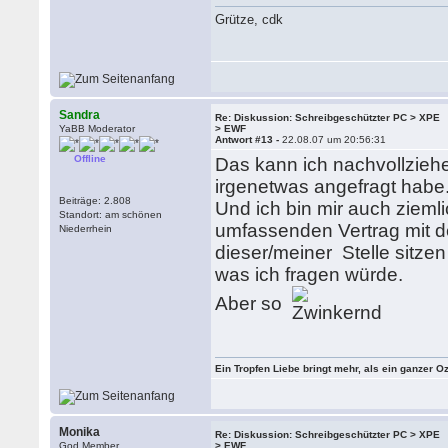
Grütze, cdk
Sandra
Re: Diskussion: Schreibgeschützter PC > XPE
YaBB Moderator
> EWF
Antwort #13 -
22.08.07 um 20:56:31
Offline
Das kann ich nachvollziehe
irgenetwas angefragt habe
Beiträge: 2.808
Und ich bin mir auch zieml
Standort: am schönen
umfassenden Vertrag mit d
Niederrhein
dieser/meiner Stelle sitze
was ich fragen würde.
Aber so
Ein Tropfen Liebe bringt mehr, als ein ganzer O
Monika
Re: Diskussion: Schreibgeschützter PC > XPE
God Member
> EWF