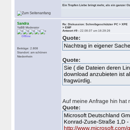
Ein Tropfen Liebe bringt mehr, als ein ganzer O
Sandra
Re: Diskussion: Schreibgeschützter PC > XPE
YaBB Moderator
> EWF
Antwort #9 -
22.08.07 um 16:29:26
Offline
Quote:
Nachtrag in eigener Sache
Beiträge: 2.808
Standort: am schönen
Niederrhein
Quote:
Sie ( die Dateien deren L
download anzubieten ist a
fragwürdig.
Auf meine Anfrage hin hat m
Quote:
Microsoft Deutschland G
Konrad-Zuse-Straße 1,D -
http://www.microsoft.com