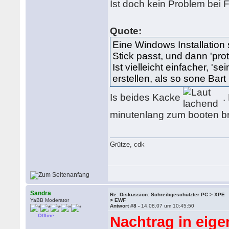
Ist doch kein Problem bei 
Quote:
Eine Windows Installation
Stick passt, und dann 'pro
Ist vielleicht einfacher, '
erstellen, als so sone Bart
Is beides Kacke
.
minutenlang zum booten bra
Grütze, cdk
Sandra
Re: Diskussion: Schreibgeschützter PC > XPE
YaBB Moderator
> EWF
Antwort #8 -
14.08.07 um 10:45:50
Offline
Nachtrag in eige