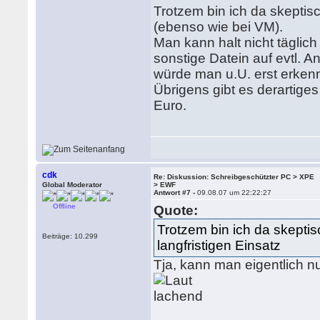
Trotzem bin ich da skeptis
(ebenso wie bei VM).
Man kann halt nicht tägli
sonstige Datein auf evtl. 
würde man u.U. erst erkenn
Übrigens gibt es derartige
Euro.
cdk
Re: Diskussion: Schreibgeschützter PC > XPE
Global Moderator
> EWF
Antwort #7 -
09.08.07 um 22:22:27
Offline
Quote:
Trotzem bin ich da skepti
Beiträge: 10.299
langfristigen Einsatz
Tja, kann man eigentlich n