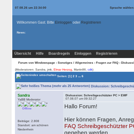
07.08.26 um 22:34:00
Sprache wählen
Willkommen Gast. Bitte
Einloggen
oder
Registrieren
News:
Übersicht
Hilfe
Boardregeln
Einloggen
Registrieren
Forum von Windowspage
›
Sonstiges / Allgemeines
›
Fragen zur FAQ
› Diskuss
(Moderatoren: Sandra, jmk,
Elmar Herzog
, Martin86,
cdk
)
...
Seiten:
[1]
2
3
6
Diskussion: Schreibgeschüt
Sandra
Diskussion: Schreibgeschützter PC > EWF
07.08.07 um 09:32:27
YaBB Moderator
Hallo Forum!
Offline
Hier können Fragen, Anregu
Beiträge: 2.808
FAQ Schreibgeschützter 
Standort: am schönen
Niederrhein
gegeben werden.