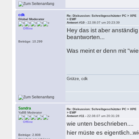
cdk
Re: Diskussion: Schreibgeschützter PC > XPE
Global Moderator
> EWF
Antwort #10 -
22.08.07 um 20:23:39
Offline
Hey das ist aber anständi
beantworten...
Beiträge: 10.299
Was meint er denn mit "wi
Grütze, cdk
Sandra
Re: Diskussion: Schreibgeschützter PC > XPE
YaBB Moderator
> EWF
Antwort #11 -
22.08.07 um 20:31:28
Offline
wie unten beschrieben....
hier müste es eigentlich..
Beiträge: 2.808