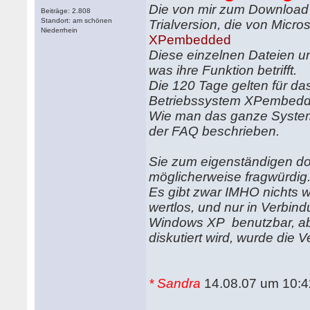
Die von mir zum Download
Beiträge: 2.808
Standort: am schönen
Trialversion, die von Micr
Niederrhein
XPembedded
Diese einzelnen Dateien un
was ihre Funktion betrifft.
Die 120 Tage gelten für da
Betriebssystem XPembedd
Wie man das ganze System e
der FAQ beschrieben.
Sie zum eigenständigen do
möglicherweise fragwürdig
Es gibt zwar IMHO nichts w
wertlos, und nur in Verbind
Windows XP benutzbar, abe
diskutiert wird, wurde die V
* Sandra
14.08.07 um 10:4