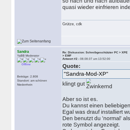
so nach und nach aufbauen
quasi wieder einfrieren i
Grütze, cdk
Sandra
Re: Diskussion: Schreibgeschützter PC > XPE
YaBB Moderator
> EWF
Antwort #2 -
08.08.07 um 13:52:00
Offline
Quote:
"Sandra-Mod-XP"
Beiträge: 2.808
Standort: am schönen
klingt gut
Niederrhein
Aber so ist es.
Du kannst einen beliebig
Egal was drauf installiert w
Den benutzt du 'normal' a
rote Symbol angezeigt.