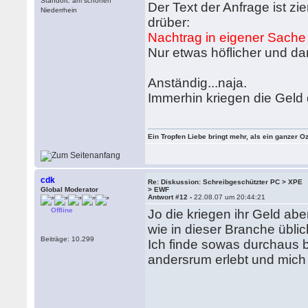
Standort: am schönen
Der Text der Anfrage ist z
Niederrhein
drüber:
Nachtrag in eigener Sache
Nur etwas höflicher und d
Anständig...naja.
Immerhin kriegen die Geld 
Ein Tropfen Liebe bringt mehr, als ein ganzer O
cdk
Re: Diskussion: Schreibgeschützter PC > XPE
Global Moderator
> EWF
Antwort #12 -
22.08.07 um 20:44:21
Offline
Jo die kriegen ihr Geld ab
wie in dieser Branche üblic
Beiträge: 10.299
Ich finde sowas durchaus 
andersrum erlebt und mich 