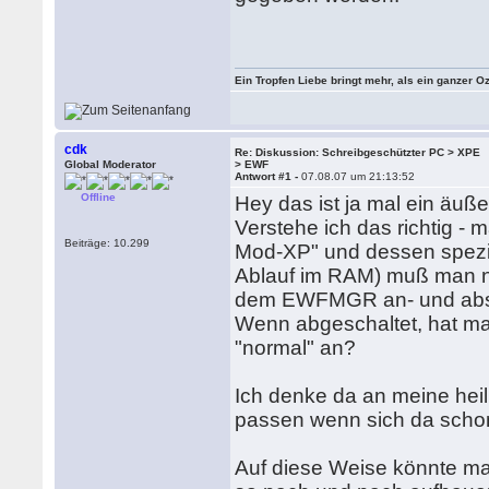
Ein Tropfen Liebe bringt mehr, als ein ganzer O
cdk
Re: Diskussion: Schreibgeschützter PC > XPE
Global Moderator
> EWF
Antwort #1 -
07.08.07 um 21:13:52
Offline
Hey das ist ja mal ein äuße
Verstehe ich das richtig -
Beiträge: 10.299
Mod-XP" und dessen spezie
Ablauf im RAM) muß man nic
dem EWFMGR an- und abs
Wenn abgeschaltet, hat ma
"normal" an?
Ich denke da an meine heil
passen wenn sich da schon
Auf diese Weise könnte m