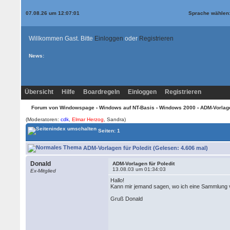
07.08.26 um 12:07:01
Sprache wählen
Willkommen Gast. Bitte
Einloggen
oder
Registrieren
News:
Übersicht
Hilfe
Boardregeln
Einloggen
Registrieren
Forum von Windowspage
›
Windows auf NT-Basis
›
Windows 2000
› ADM-Vorlage
(Moderatoren:
cdk
,
Elmar Herzog
, Sandra)
Seiten: 1
ADM-Vorlagen für Poledit (Gelesen: 4.606 mal)
Donald
ADM-Vorlagen für Poledit
13.08.03 um 01:34:03
Ex-Mitglied
Hallo!
Kann mir jemand sagen, wo ich eine Sammlung 
Gruß Donald