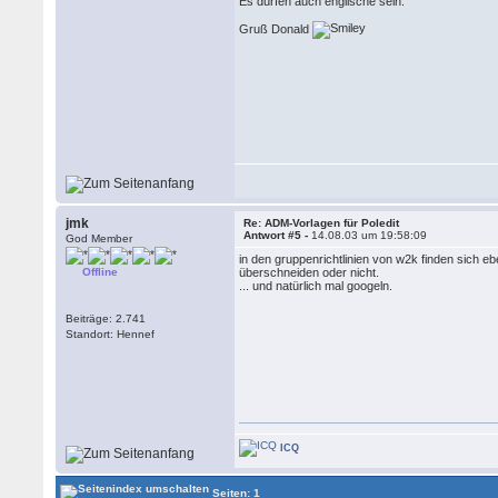
Es dürfen auch englische sein.
Gruß Donald
jmk
Re: ADM-Vorlagen für Poledit
Antwort #5 -
14.08.03 um 19:58:09
God Member
in den gruppenrichtlinien von w2k finden sich 
Offline
überschneiden oder nicht.
... und natürlich mal googeln.
Beiträge: 2.741
Standort: Hennef
ICQ
Seiten: 1