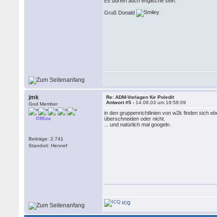
Es dürfen auch englische sein.
Gruß Donald
jmk
Re: ADM-Vorlagen für Poledit
Antwort #5 -
14.08.03 um 19:58:09
God Member
in den gruppenrichtlinien von w2k finden sich 
Offline
überschneiden oder nicht.
... und natürlich mal googeln.
Beiträge: 2.741
Standort: Hennef
ICQ