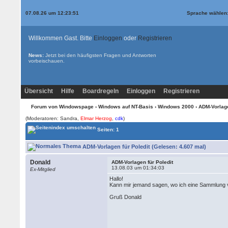
07.08.26 um 12:23:51
Sprache wählen
Willkommen Gast. Bitte
Einloggen
oder
Registrieren
News:
Jetzt bei den
häufigsten Fragen und Antworten
vorbeischauen.
Übersicht
Hilfe
Boardregeln
Einloggen
Registrieren
Forum von Windowspage
›
Windows auf NT-Basis
›
Windows 2000
› ADM-Vorlage
(Moderatoren: Sandra,
Elmar Herzog
,
cdk
)
Seiten: 1
ADM-Vorlagen für Poledit (Gelesen: 4.607 mal)
Donald
ADM-Vorlagen für Poledit
13.08.03 um 01:34:03
Ex-Mitglied
Hallo!
Kann mir jemand sagen, wo ich eine Sammlung 
Gruß Donald