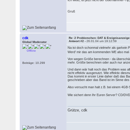
Gruß
cdk
Re: 2 Problemchen: DAT & Ereignisanzeige
Antwort #2 -
26.01.04 um 19:12:59
Global Moderator
Na ist doch schonmal vielmehr als garkein Pl
Offline
Werd' mir das am kommenden WE also mal 
Von wegen Größe berechnen - da überschätzt
mehr. Größe berechnen oder auch nur anzeig
Beiträge: 10.299
Und dann wär halt noch das Problem was all
nicht effektiv ausgenutzt. Wie effektiv dies
Das kommt in erster Linie daher daß das Band
geschrieben aber das Band ist im Sinne de
Also versucht man halt z.B. bei einem 4GB
Wie sichert denn Ihr Euren Server? CD/DV
Grütze, cdk