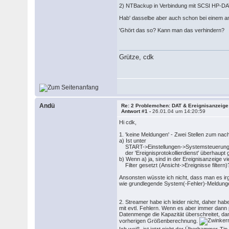
2) NTBackup in Verbindung mit SCSI HP-DAT
Hab' dasselbe aber auch schon bei einem a
'Ghört das so? Kann man das verhindern?
Grütze, cdk
Andü
Re: 2 Problemchen: DAT & Ereignisanzeige
Antwort #1 -
26.01.04 um 14:20:59
Hi cdk,
1. 'keine Meldungen' - Zwei Stellen zum na
a) Ist unter
START->Einstellungen->Systemsteuerung
der 'Ereignisprotokollierdienst' überhaupt 
b) Wenn a) ja, sind in der Ereignisanzeige vie
Filter gesetzt (Ansicht->Ereignisse filtern)
Ansonsten wüsste ich nicht, dass man es ir
wie grundlegende System(-Fehler)-Meldungen
2. Streamer habe ich leider nicht, daher hab
mit evtl. Fehlern. Wenn es aber immer dann 
Datenmenge die Kapazität überschreitet, dan
vorherigen Größenberechnung.
Ich weiß, ist jetzt nicht der Überhammer-Tip, 