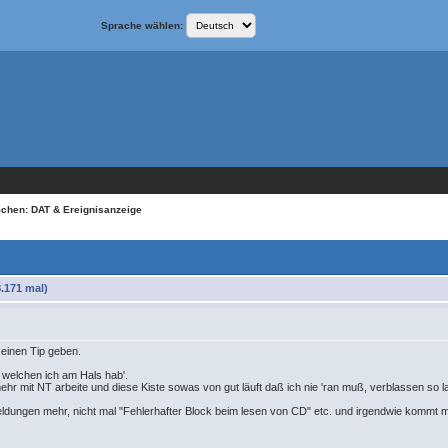
Sprache wählen:
chen: DAT & Ereignisanzeige
.171 mal)
 einen Tip geben.
 welchen ich am Hals hab'.
mehr mit NT arbeite und diese Kiste sowas von gut läuft daß ich nie 'ran muß, verblassen so
eldungen mehr, nicht mal "Fehlerhafter Block beim lesen von CD" etc. und irgendwie kommt m