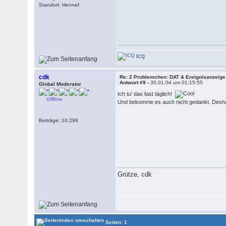
Standort: Hennef
ICQ
cdk
Re: 2 Problemchen: DAT & Ereignisanzeige
Antwort #9 -
30.01.04 um 01:15:55
Global Moderator
Ich tu' das fast täglich!
Offline
Und bekomme es auch nicht gedankt. Deshal
Beiträge: 10.299
Grütze, cdk
Seiten: 1