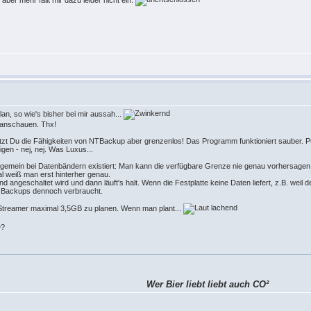
an, so wie's bisher bei mir aussah...
anschauen. Thx!
 Du die Fähigkeiten von NTBackup aber grenzenlos! Das Programm funktioniert sauber. Pun
en - nej, nej. Was Luxus...
gemein bei Datenbändern existiert: Man kann die verfügbare Grenze nie genau vorhersagen. 
mal weiß man erst hinterher genau.
 angeschaltet wird und dann läuft's halt. Wenn die Festplatte keine Daten liefert, z.B. weil d
s Backups dennoch verbraucht.
-Streamer maximal 3,5GB zu planen. Wenn man plant...
D?
Wer Bier liebt liebt auch CO²