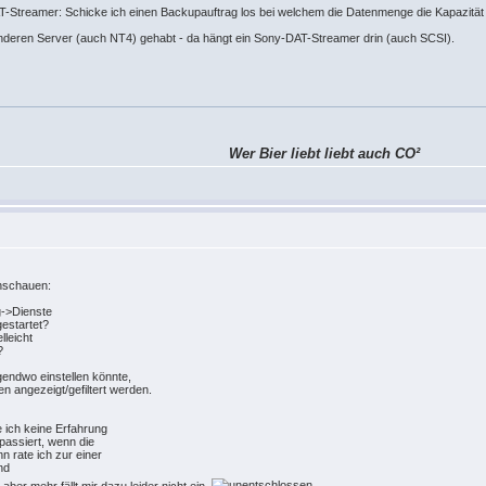
-Streamer: Schicke ich einen Backupauftrag los bei welchem die Datenmenge die Kapazität
nderen Server (auch NT4) gehabt - da hängt ein Sony-DAT-Streamer drin (auch SCSI).
Wer Bier liebt liebt auch CO²
chschauen:
->Dienste
gestartet?
lleicht
?
gendwo einstellen könnte,
 angezeigt/gefiltert werden.
e ich keine Erfahrung
passiert, wenn die
n rate ich zur einer
aber mehr fällt mir dazu leider nicht ein.