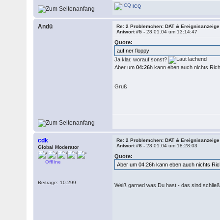
ICQ
Andü
Re: 2 Problemchen: DAT & Ereignisanzeige
Antwort #5 -
28.01.04 um 13:14:47
Quote:
auf ner floppy
Ja klar, worauf sonst?
Aber um
04:26
h kann eben auch nichts Ri
Gruß
cdk
Re: 2 Problemchen: DAT & Ereignisanzeige
Antwort #6 -
28.01.04 um 18:28:03
Global Moderator
Quote:
Offline
Aber um 04:26h kann eben auch nichts Ri
Beiträge: 10.299
Weiß garned was Du hast - das sind schließ