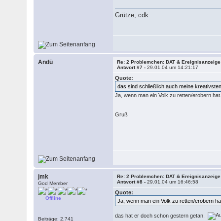
Grütze, cdk
Andü
Re: 2 Problemchen: DAT & Ereignisanzeige
Antwort #7 -
29.01.04 um 14:21:17
Quote:
das sind schließlich auch meine kreativste
Ja, wenn man ein Volk zu retten/erobern hat
Gruß
jmk
Re: 2 Problemchen: DAT & Ereignisanzeige
Antwort #8 -
29.01.04 um 16:46:58
God Member
Quote:
Offline
Ja, wenn man ein Volk zu retten/erobern hat
das hat er doch schon gestern getan.
Beiträge: 2.741