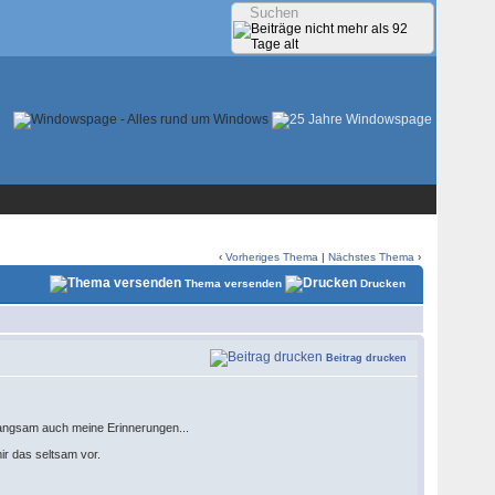
‹
Vorheriges Thema
|
Nächstes Thema
›
Thema versenden
Drucken
Beitrag drucken
 langsam auch meine Erinnerungen...
ir das seltsam vor.