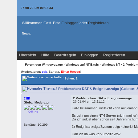
07.08.26 um 00:32:33
Willkommen Gast. Bitte
Einloggen
oder
Registrieren
News:
Übersicht
Hilfe
Boardregeln
Einloggen
Registrieren
Forum von Windowspage
›
Windows auf NT-Basis
›
Windows NT
› 2 Problem
(Moderatoren:
cdk
, Sandra,
Elmar Herzog
)
Seiten: 1
2 Problemchen: DAT & Ereignisanzeige (Gelesen: 8
cdk
2 Problemchen: DAT & Ereignisanzeige
26.01.04 um 13:11:12
Global Moderator
Hallo beisammen, vielleicht kann mir jemand
Offline
Es geht um einen NT4 Server (nicht meiner)
Da ich selbst aber schon seit Jahren nicht 
Beiträge: 10.299
1) Ereignisanzeige/System zeigt keinerlei M
Hab ich da was verkurbelt? Wo?