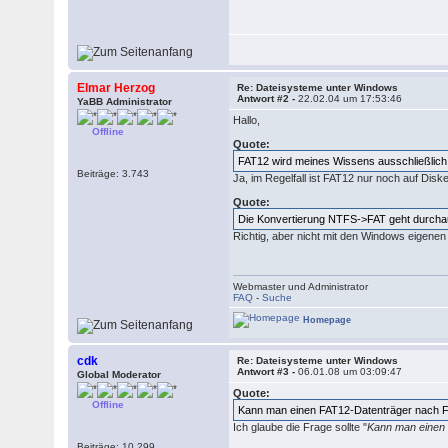
Elmar Herzog
Re: Dateisysteme unter Windows
Antwort #2 -
22.02.04 um 17:53:46
YaBB Administrator
Hallo,
Offline
Quote:
FAT12 wird meines Wissens ausschließlich 
Beiträge: 3.743
Ja, im Regelfall ist FAT12 nur noch auf Disk
Quote:
Die Konvertierung NTFS->FAT geht durch
Richtig, aber nicht mit den Windows eigenen B
Webmaster und Administrator
FAQ
-
Suche
Homepage
cdk
Re: Dateisysteme unter Windows
Antwort #3 -
06.01.08 um 03:09:47
Global Moderator
Quote:
Offline
Kann man einen FAT12-Datenträger nach
Ich glaube die Frage sollte "
Kann man einen
Beiträge: 10.299