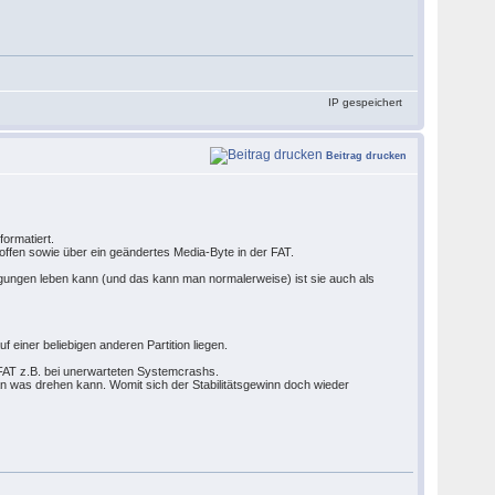
IP gespeichert
Beitrag drucken
ormatiert.
ffen sowie über ein geändertes Media-Byte in der FAT.
ngen leben kann (und das kann man normalerweise) ist sie auch als
 einer beliebigen anderen Partition liegen.
s FAT z.B. bei unerwarteten Systemcrashs.
n was drehen kann. Womit sich der Stabilitätsgewinn doch wieder