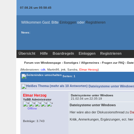
07.08.26 um 05:58:45
Willkommen Gast. Bitte
Einloggen
oder
Registrieren
News:
Übersicht
Hilfe
Boardregeln
Einloggen
Registrieren
Forum von Windowspage
›
Sonstiges / Allgemeines
›
Fragen zur FAQ
› Dat
(Moderatoren:
cdk
, Martin86, jmk, Sandra,
Elmar Herzog
)
Seiten: 1
Dateisysteme unter Windows 
Elmar Herzog
Dateisysteme unter Windows
21.02.04 um 22:35:19
YaBB Administrator
Dateisysteme unter Windows
Offline
Hier wäre also der Diskussionsthread zu
Da
Kritik, Anmerkungen, Ergänzungen, ect. hier 
Beiträge: 3.743