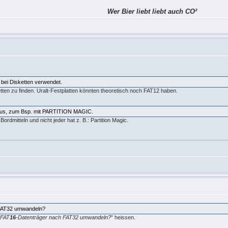
Wer Bier liebt liebt auch CO²
bei Disketten verwendet.
etten zu finden. Uralt-Festplatten könnten theoretisch noch FAT12 haben.
aus, zum Bsp. mit PARTITION MAGIC.
ordmitteln und nicht jeder hat z. B.: Partition Magic.
 FAT32 umwandeln?
 FAT
16
-Datenträger nach FAT32 umwandeln?
" heissen.