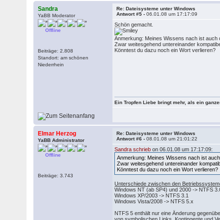
Sandra
Re: Dateisysteme unter Windows
Antwort #5 -
06.01.08 um 17:17:09
YaBB Moderator
Schön gemacht.
Offline
Anmerkung: Meines Wissens nach ist auch 
Zwar weitesgehend untereinander kompatibel
Könntest du dazu noch ein Wort verlieren?
Beiträge: 2.808
Standort: am schönen
Niederrhein
Ein Tropfen Liebe bringt mehr, als ein ganz
Elmar Herzog
Re: Dateisysteme unter Windows
Antwort #6 -
08.01.08 um 21:01:22
YaBB Administrator
Sandra schrieb
on 06.01.08 um 17:17:09:
Offline
Anmerkung: Meines Wissens nach ist auch
Zwar weitesgehend untereinander kompatibe
Könntest du dazu noch ein Wort verlieren?
Beiträge: 3.743
Unterschiede zwischen den Betriebssystem
Windows NT (ab SP4) und 2000 -> NTFS 3.
Windows XP/2003 -> NTFS 3.1
Windows Vista/2008 -> NTFS 5.x
NTFS 5 enthält nur eine Änderung gegenüber
von symbolischen Links, Kontingente und V