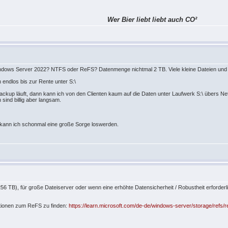
Wer Bier liebt liebt auch CO²
indows Server 2022? NTFS oder ReFS? Datenmenge nichtmal 2 TB. Viele kleine Dateien un
h endlos bis zur Rente unter S:\
kup läuft, dann kann ich von den Clienten kaum auf die Daten unter Laufwerk S:\ übers Netzwe
 sind billig aber langsam.
 kann ich schonmal eine große Sorge loswerden.
 TB), für große Dateiserver oder wenn eine erhöhte Datensicherheit / Robustheit erforderlic
ationen zum ReFS zu finden:
https://learn.microsoft.com/de-de/windows-server/storage/refs/