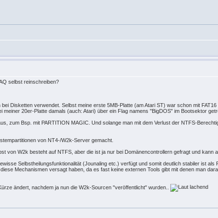
 FAQ selbst reinschreiben?
bei Disketten verwendet. Selbst meine erste 5MB-Platte (am Atari ST) war schon mit FAT16 f
einer 20er-Platte damals (auch: Atari) über ein Flag namens "BigDOS" im Bootsektor getro
aus, zum Bsp. mit PARTITION MAGIC. Und solange man mit dem Verlust der NTFS-Berechtigu
ystempartitionen von NT4-/W2k-Server gemacht.
bst von W2k besteht auf NTFS, aber die ist ja nur bei Domänencontrollern gefragt und kann auf
sse Selbstheilungsfunktionalität (Jounaling etc.) verfügt und somit deutlich stabiler ist al
 diese Mechanismen versagt haben, da es fast keine externen Tools gibt mit denen man dara
 Kürze ändert, nachdem ja nun die W2k-Sourcen "veröffentlicht" wurden..