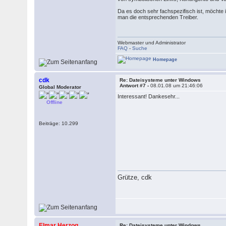
Da es doch sehr fachspezifisch ist, möchte 
man die entsprechenden Treiber.
Webmaster und Administrator
FAQ
-
Suche
Homepage
cdk
Re: Dateisysteme unter Windows
Antwort #7 -
08.01.08 um 21:46:06
Global Moderator
Interessant! Dankesehr...
Offline
Beiträge: 10.299
Grütze, cdk
Elmar Herzog
Re: Dateisysteme unter Windows