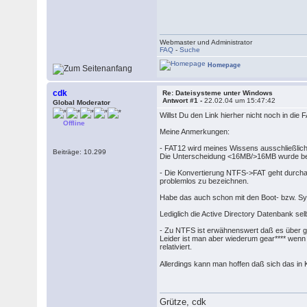
Webmaster und Administrator
FAQ
-
Suche
Homepage
cdk
Re: Dateisysteme unter Windows
Antwort #1 -
22.02.04 um 15:47:42
Global Moderator
Willst Du den Link hierher nicht noch in die
Offline
Meine Anmerkungen:
- FAT12 wird meines Wissens ausschließlich 
Beiträge: 10.299
Die Unterscheidung <16MB/>16MB wurde bei m
- Die Konvertierung NTFS->FAT geht durch
problemlos zu bezeichnen.
Habe das auch schon mit den Boot- bzw. S
Lediglich die Active Directory Datenbank sel
- Zu NTFS ist erwähnenswert daß es über gewi
Leider ist man aber wiederum gear**** wenn
relativiert.
Allerdings kann man hoffen daß sich das in
Grütze, cdk