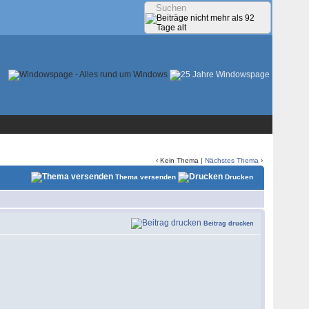
‹ Kein Thema |
Nächstes Thema
›
Thema versenden
Drucken
Beitrag drucken