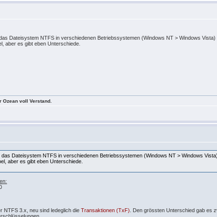
das Dateisystem NTFS in verschiedenen Betriebssystemen (Windows NT > Windows Vista) a
, aber es gibt eben Unterschiede.
er Ozean voll Verstand.
 das Dateisystem NTFS in verschiedenen Betriebssystemen (Windows NT > Windows Vista) 
l, aber es gibt eben Unterschiede.
en:
0
 NTFS 3.x, neu sind ledeglich die
Transaktionen (TxF)
. Den grössten Unterschied gab es 
erschlüsselungen.