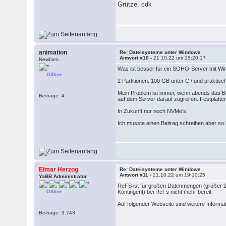
Grütze, cdk
animation
Re: Dateisysteme unter Windows
Antwort #10 -
21.10.22 um 15:20:17
Newbies
Was ist besser für ein SOHO-Server mit W
Offline
2 Partitionen. 100 GB unter C:\ und praktisc
Mein Problem ist immer, wenn abends das Bac
Beiträge: 4
auf dem Server darauf zugreifen. Festplatten
In Zukunft nur noch NVMe's.
Ich musste einen Beitrag schreiben aber so
Elmar Herzog
Re: Dateisysteme unter Windows
Antwort #11 -
21.10.22 um 19:10:25
YaBB Administrator
ReFS ist für großen Datenmengen (größer 256
Offline
Kontingent) bei ReFs nicht mehr bereit.
Auf folgender Webseite sind weitere Inform
Beiträge: 3.743