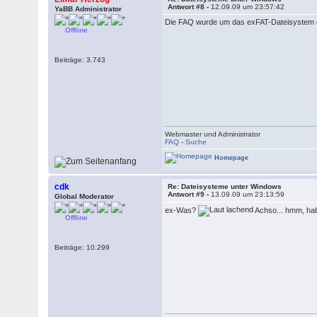
Antwort #8 -
12.09.09 um 23:57:42
YaBB Administrator
Die FAQ wurde um das exFAT-Dateisystem e
Offline
Beiträge: 3.743
Webmaster und Administrator
FAQ
-
Suche
Homepage
cdk
Re: Dateisysteme unter Windows
Antwort #9 -
13.09.09 um 23:13:59
Global Moderator
ex-Was?
Achso... hmm, hab'
Offline
Beiträge: 10.299