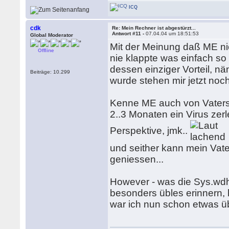
ICQ
cdk
Re: Mein Rechner ist abgestürzt...
Antwort #11 -
07.04.04 um 18:51:53
Global Moderator
Mit der Meinung daß ME nich
Offline
nie klappte was einfach 
dessen einziger Vorteil, n
Beiträge: 10.299
wurde stehen mir jetzt noch
Kenne ME auch von Vaters 
2..3 Monaten ein Virus zerl
Perspektive, jmk..
und seither kann mein Vate
geniessen...
However - was die Sys.wdh.s
besonders übles erinnern, 
war ich nun schon etwas ü