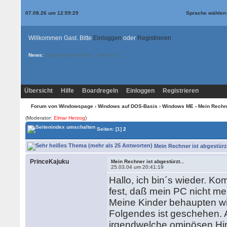
07.08.26 um 12:59:29
Sprache wählen
Willkommen Gast. Bitte
Einloggen
oder
Registrieren
News:
Fragen kostet nichts... Also los....
Übersicht
Hilfe
Boardregeln
Einloggen
Registrieren
Forum von Windowspage
›
Windows auf DOS-Basis
›
Windows ME
› Mein Rechne
(Moderator:
Elmar Herzog
)
Seiten:
[1]
2
Mein Rechner ist abgestürzt
PrinceKajuku
Mein Rechner ist abgestürzt...
25.03.04 um 20:41:19
Hallo, ich bin´s wieder. Ko
fest, daß mein PC nicht meh
Meine Kinder behaupten wi
Folgendes ist geschehen. 
irgendwelche ominösen Hin