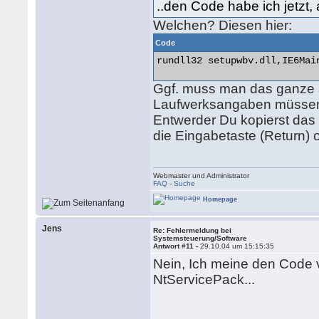
..den Code habe ich jetzt,
Welchen? Diesen hier:
Code
rundll32 setupwbv.dll,IE6Mai
Ggf. muss man das ganze 
Laufwerksangaben müssen 
Entwerder Du kopierst das
die Eingabetaste (Return) 
Webmaster und Administrator
FAQ
-
Suche
Homepage
Jens
Re: Fehlermeldung bei
Systemsteuerung/Software
Antwort #11 -
29.10.04 um 15:15:35
Nein, Ich meine den Code 
NtServicePack...