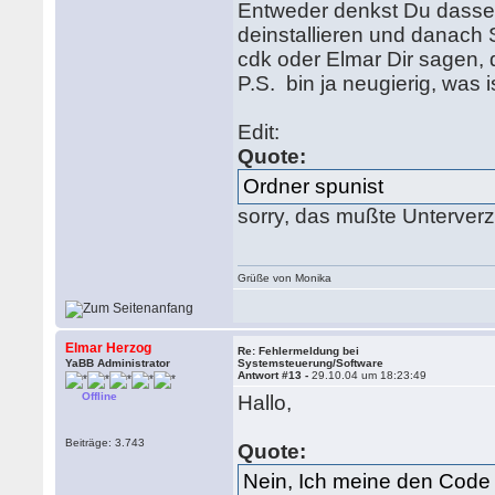
Entweder denkst Du dassel
deinstallieren und danach 
cdk oder Elmar Dir sagen, d
P.S. bin ja neugierig, was
Edit:
Quote:
Ordner spunist
sorry, das mußte Unterver
Grüße von Monika
Elmar Herzog
Re: Fehlermeldung bei
YaBB Administrator
Systemsteuerung/Software
Antwort #13 -
29.10.04 um 18:23:49
Offline
Hallo,
Beiträge: 3.743
Quote:
Nein, Ich meine den Code