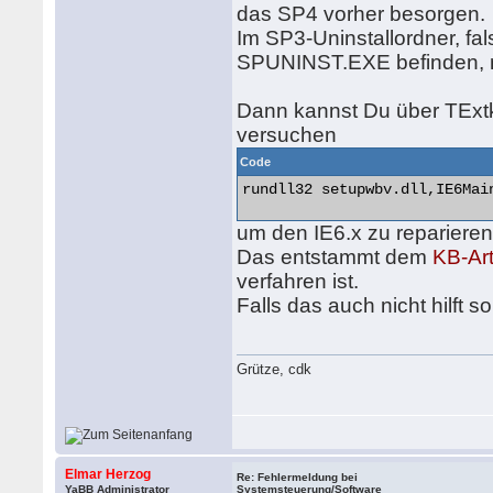
das SP4 vorher besorgen.
Im SP3-Uninstallordner, fa
SPUNINST.EXE befinden, mi
Dann kannst Du über TExt
versuchen
Code
rundll32 setupwbv.dll,IE6Mai
um den IE6.x zu reparieren
Das entstammt dem
KB-Ar
verfahren ist.
Falls das auch nicht hilft s
Grütze, cdk
Elmar Herzog
Re: Fehlermeldung bei
YaBB Administrator
Systemsteuerung/Software