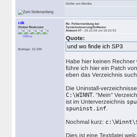
Grüße von Monika
cdk
Re: Fehlermeldung bei
Global Moderator
Systemsteuerung/Software
Antwort #7 -
26.10.04 um 19:24:53
Offline
Quote:
und wo finde ich SP3
Beiträge: 10.299
Habe hier keinen Rechner 
führe ich hier ein Patch v
eben das Verzeichnis such
Die Uninstall-verzeichnisse
C:\WINNT
. "Mein" Verzeic
ist im Unterverzeichnis
spu
spuninst.inf
.
Nochmal kurz:
c:\Winnt\
Dies ist eine Textdatei we