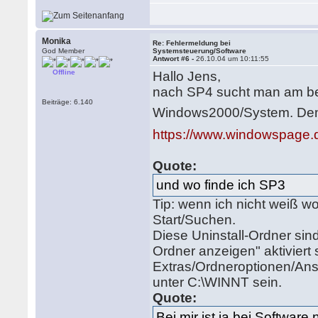
Monika
Re: Fehlermeldung bei
God Member
Systemsteuerung/Software
Antwort #6 -
26.10.04 um 10:11:55
Offline
Hallo Jens,
nach SP4 sucht man am bes
Beiträge: 6.140
Windows2000/System. Dem
https://www.windowspage.
Quote:
und wo finde ich SP3
Tip: wenn ich nicht weiß w
Start/Suchen.
Diese Uninstall-Ordner sin
Ordner anzeigen" aktiviert 
Extras/Ordneroptionen/Ansi
unter C:\WINNT sein.
Quote:
Bei mir ist ja bei Software 