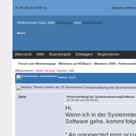
07.08.26 um 04:57:11
Sprache wählen
Willkommen Gast. Bitte
Einloggen
oder
Registrieren
News:
Fragen kostet nichts... Also los....
Übersicht
Hilfe
Boardregeln
Einloggen
Registrieren
Forum von Windowspage
›
Windows auf NT-Basis
›
Windows 2000
› Fehlermeld
(Moderatoren:
Elmar Herzog
, Sandra,
cdk
)
Seiten:
[1]
2
Fehlermeldung bei Systemsteuer
Jens
Fehlermeldung bei Systemsteuerung/Software
22.10.04 um 20:29:02
Hi.
Wenn ich in der Systemste
Software gehe, kommt fol
" An unexpected erorr occu