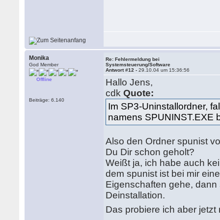
Monika
Re: Fehlermeldung bei
God Member
Systemsteuerung/Software
Antwort #12 -
29.10.04 um 15:36:56
Offline
Hallo Jens,
cdk
Quote:
Beiträge: 6.140
Im SP3-Uninstallordner, fa
namens SPUNINST.EXE befi
Also den Ordner spunist v
Du Dir schon geholt?
Weißt ja, ich habe auch k
dem spunist ist bei mir ein
Eigenschaften gehe, dann 
Deinstallation.
Das probiere ich aber jetzt