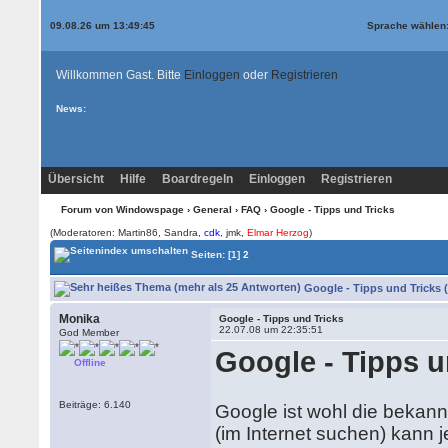
09.08.26 um 13:49:45
Sprache wählen
Willkommen Gast. Bitte
Einloggen
oder
Registrieren
News:
Übersicht
Hilfe
Boardregeln
Einloggen
Registrieren
Forum von Windowspage
›
General
›
FAQ
› Google - Tipps und Tricks
(Moderatoren: Martin86, Sandra,
cdk
, jmk,
Elmar Herzog
)
Seiten:
[1]
2
Google - Tipps und Tricks 
Monika
Google - Tipps und Tricks
22.07.08 um 22:35:51
God Member
Google - Tipps u
Offline
Beiträge: 6.140
Google ist wohl die bekan
(im Internet suchen) kann 