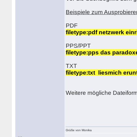
Beispiele zum Ausprobiere
PDF
filetype:pdf netzwerk ein
PPS/PPT
filetype:pps das paradoxe
TXT
filetype:txt liesmich erun
Weitere mögliche Dateifor
Grüße von Monika