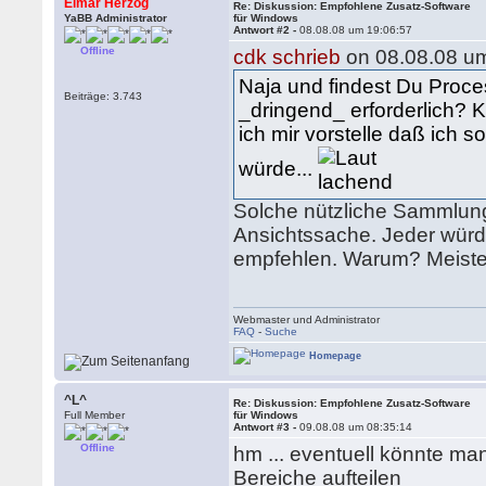
Elmar Herzog
Re: Diskussion: Empfohlene Zusatz-Software
YaBB Administrator
für Windows
Antwort #2 -
08.08.08 um 19:06:57
Offline
cdk schrieb
on 08.08.08 um
Naja und findest Du Proce
Beiträge: 3.743
_dringend_ erforderlich? K
ich mir vorstelle daß ich 
würde...
Solche nützliche Sammlung
Ansichtssache. Jeder würd
empfehlen. Warum? Meiste
Webmaster und Administrator
FAQ
-
Suche
Homepage
^L^
Re: Diskussion: Empfohlene Zusatz-Software
Full Member
für Windows
Antwort #3 -
09.08.08 um 08:35:14
Offline
hm ... eventuell könnte ma
Bereiche aufteilen