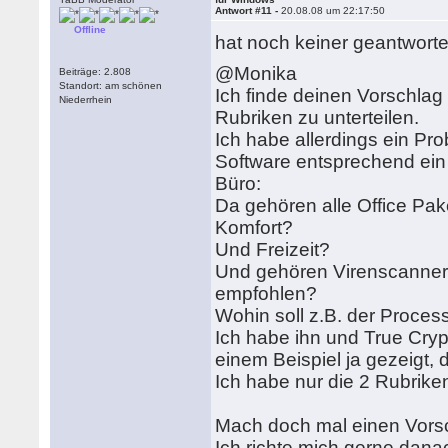
Antwort #11 -
20.08.08 um 22:17:50
Offline
hat noch keiner geantwor
@Monika
Beiträge: 2.808
Standort: am schönen
Ich finde deinen Vorschlag
Niederrhein
Rubriken zu unterteilen.
Ich habe allerdings ein Pro
Software entsprechend ein 
Büro:
Da gehören alle Office Pak
Komfort?
Und Freizeit?
Und gehören Virenscanner 
empfohlen?
Wohin soll z.B. der Proces
Ich habe ihn und True Cryp
einem Beispiel ja gezeigt,
Ich habe nur die 2 Rubrike
Mach doch mal einen Vorsc
Ich richte mich gerne dana