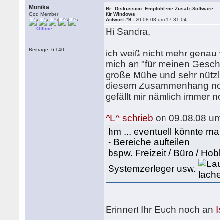
Monika
Re: Diskussion: Empfohlene Zusatz-Software
God Member
für Windows
Antwort #9 -
20.08.08 um 17:31:04
Offline
Hi Sandra,
Beiträge: 6.140
ich weiß nicht mehr genau w
mich an "für meinen Geschm
große Mühe und sehr nützlic
diesem Zusammenhang noch
gefällt mir nämlich immer n
^L^ schrieb
on 09.08.08 um
hm ... eventuell könnte m
- Bereiche aufteilen
bspw. Freizeit / Büro / Ho
Systemzerleger usw.
Erinnert Ihr Euch noch an
I