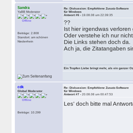
Sandra
Re: Diskussion: Empfohlene Zusatz-Software
YaBB Moderator
für Windows
Antwort #6 -
19.08.08 um 22:39:35
Offline
??
Ist hier irgendwas verlore
Beiträge: 2.808
Oder verstehe ich nur nich
Standort: am schönen
Die Links stehen doch da.
Niederrhein
Ach ja, die Zitatangaben s
Ein Tropfen Liebe bringt mehr, als ein ganzer O
cdk
Re: Diskussion: Empfohlene Zusatz-Software
Global Moderator
für Windows
Antwort #7 -
20.08.08 um 00:47:53
Offline
Les' doch bitte mal Antwort#
Beiträge: 10.299