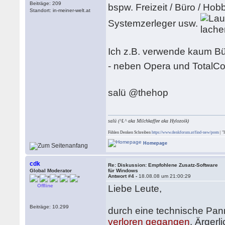
Beiträge: 209
bspw. Freizeit / Büro / Hob
Standort: in-meiner-welt.at
Systemzerleger usw.
Ich z.B. verwende kaum Bü
- neben Opera und Total
salü @thehop
salü (^L^ aka Milchkaffee aka Hylozoik)
Fühlen Denken Schreiben
https://www.denkforum.at/find-new/posts
| "
Homepage
cdk
Re: Diskussion: Empfohlene Zusatz-Software
Global Moderator
für Windows
Antwort #4 -
18.08.08 um 21:00:29
Offline
Liebe Leute,
Beiträge: 10.299
durch eine technische Pann
verloren gegangen
. Ärgerl