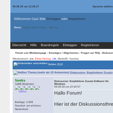
08.08.26 um 12:26:27
Sprache wählen
Willkommen Gast. Bitte
Einloggen
oder
Registrieren
News:
Fragen kostet nichts... Also los....
Übersicht
Hilfe
Boardregeln
Einloggen
Registrieren
Forum von Windowspage
›
Sonstiges / Allgemeines
›
Fragen zur FAQ
› Diskussi
(Moderatoren: jmk,
Elmar Herzog
,
cdk
, Martin86, Sandra)
Seiten:
[1]
2
Diskussion: Empfohlene Zusatz-
Sandra
Diskussion: Empfohlene Zusatz-Software für
YaBB Moderator
Windows
08.08.08 um 10:40:57
Offline
Hallo Forum!
Beiträge: 2.808
Hier ist der Diskussionsthr
Standort: am schönen
Niederrhein