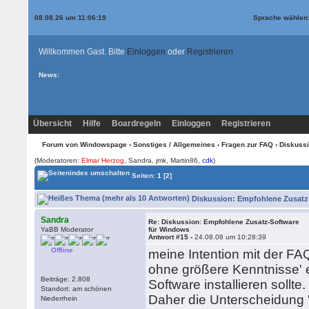
08.08.26 um 11:06:19
Sprache wählen
Willkommen Gast. Bitte
Einloggen
oder
Registrieren
News:
Übersicht
Hilfe
Boardregeln
Einloggen
Registrieren
Forum von Windowspage
›
Sonstiges / Allgemeines
›
Fragen zur FAQ
› Diskussi
(Moderatoren:
Elmar Herzog
, Sandra, jmk, Martin86,
cdk
)
Seiten:
1
[2]
Diskussion: Empfohlene Zusatz-
Sandra
Re: Diskussion: Empfohlene Zusatz-Software
YaBB Moderator
für Windows
Antwort #15 -
24.08.08 um 10:28:39
Offline
meine Intention mit der F
ohne größere Kenntnisse' e
Beiträge: 2.808
Software installieren sollte.
Standort: am schönen
Daher die Unterscheidung 
Niederrhein