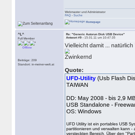
Webmaster und Administrator
FAQ
-
Suche
Homepage
^L^
Re: "Generic Autorun Disk USB Device"
Antwort #9 -
15.01.11 um 10:47:35
Full Member
Vielleicht damit ... natürli
Offline
Beiträge: 209
Standort: in-meiner-welt.at
Quote:
UFD-Utility
(Usb Flash Dis
TAIWAN
DD: May 2008 - bis 2,9 MB
USB Standalone - Freewa
OS: Windows
UFD Utility ist ein portables USB S
partitionieren und verwalten kann 
versteckten Bereich. Über den ''Part