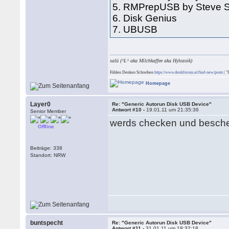
5. RMPrepUSB by Steve S
6. Disk Genius
7. UBUSB
salü (^L^ aka Milchkaffee aka Hylozoik)
Fühlen Denken Schreiben
https://www.denkforum.at/find-new/posts
| "
Homepage
Layer0
Re: "Generic Autorun Disk USB Device"
Antwort #10 -
19.01.11 um 21:35:36
Senior Member
werds checken und besch
Offline
Beiträge: 338
Standort: NRW
buntspecht
Re: "Generic Autorun Disk USB Device"
Antwort #11 -
31.01.11 um 18:32:18