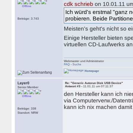
cdk schrieb
on 10.01.11 um
Offline
Ich würd's erstmal "ganz 
probieren. Beide Partition
Beiträge: 3.743
Meisten's geht's nicht so e
Einige Hersteller bieten s
virtuellen CD-Laufwerks an.
Webmaster und Administrator
FAQ
-
Suche
Homepage
Layer0
Re: "Generic Autorun Disk USB Device"
Antwort #3 -
11.01.11 um 07:11:37
Senior Member
den Hersteller kann ich ni
Offline
via Computerverw./Datentr
kann ich nix machen damit
Beiträge: 338
Standort: NRW