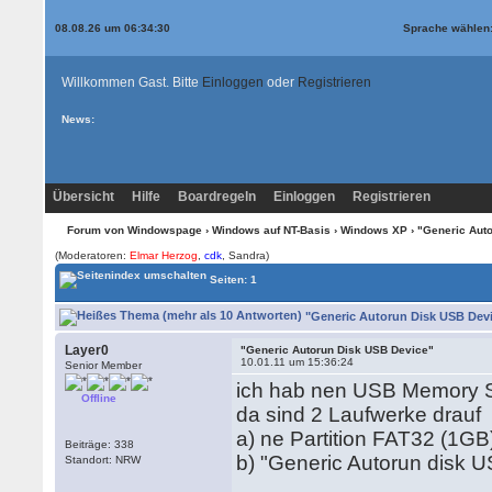
08.08.26 um 06:34:30
Sprache wählen
Willkommen Gast. Bitte
Einloggen
oder
Registrieren
News:
Übersicht
Hilfe
Boardregeln
Einloggen
Registrieren
Forum von Windowspage
›
Windows auf NT-Basis
›
Windows XP
› "Generic Aut
(Moderatoren:
Elmar Herzog
,
cdk
, Sandra)
Seiten: 1
"Generic Autorun Disk USB Devi
Layer0
"Generic Autorun Disk USB Device"
10.01.11 um 15:36:24
Senior Member
ich hab nen USB Memory S
Offline
da sind 2 Laufwerke drauf
a) ne Partition FAT32 (1GB
Beiträge: 338
b) "Generic Autorun disk
Standort: NRW