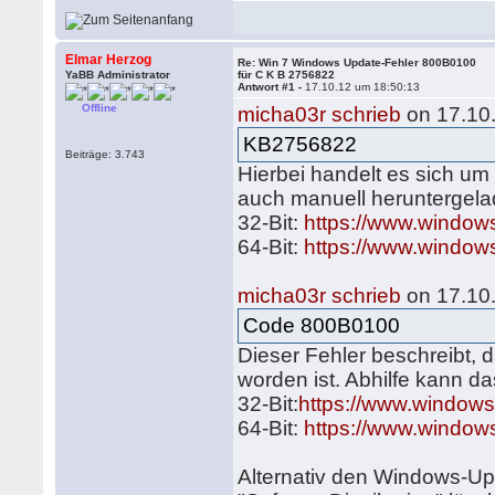
Elmar Herzog
Re: Win 7 Windows Update-Fehler 800B0100
YaBB Administrator
für C K B 2756822
Antwort #1 -
17.10.12 um 18:50:13
Offline
micha03r schrieb
on 17.10.
KB2756822
Beiträge: 3.743
Hierbei handelt es sich u
auch manuell heruntergelad
32-Bit:
https://www.window
64-Bit:
https://www.window
micha03r schrieb
on 17.10.
Code 800B0100
Dieser Fehler beschreibt, 
worden ist. Abhilfe kann d
32-Bit:
https://www.window
64-Bit:
https://www.window
Alternativ den Windows-U