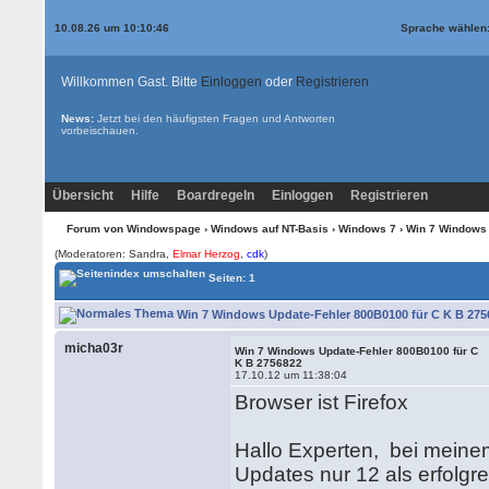
10.08.26 um 10:10:46
Sprache wählen
Willkommen Gast. Bitte
Einloggen
oder
Registrieren
News:
Jetzt bei den
häufigsten Fragen und Antworten
vorbeischauen.
Übersicht
Hilfe
Boardregeln
Einloggen
Registrieren
Forum von Windowspage
›
Windows auf NT-Basis
›
Windows 7
› Win 7 Windows 
(Moderatoren: Sandra,
Elmar Herzog
,
cdk
)
Seiten: 1
Win 7 Windows Update-Fehler 800B0100 für C K B 2756
micha03r
Win 7 Windows Update-Fehler 800B0100 für C
K B 2756822
17.10.12 um 11:38:04
Browser ist Firefox
Hallo Experten, bei mein
Updates nur 12 als erfolgr