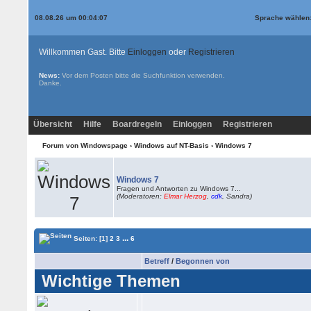
08.08.26 um 00:04:07
Sprache wählen
Willkommen Gast. Bitte
Einloggen
oder
Registrieren
News:
Vor dem Posten bitte die
Suchfunktion
verwenden.
Danke.
Übersicht
Hilfe
Boardregeln
Einloggen
Registrieren
Forum von Windowspage
›
Windows auf NT-Basis
›
Windows 7
Windows 7
Fragen und Antworten zu Windows 7...
(Moderatoren:
Elmar Herzog
,
cdk
, Sandra)
...
Seiten:
[1]
2
3
6
Betreff
/
Begonnen von
Wichtige Themen