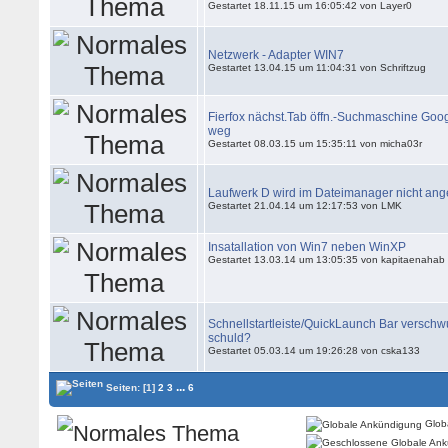
Gestartet 18.11.15 um 16:05:42 von Layer0
Netzwerk - Adapter WIN7
Gestartet 13.04.15 um 11:04:31 von Schriftzug
Fierfox nächst.Tab öffn.-Suchmaschine Goo
weg
Gestartet 08.03.15 um 15:35:11 von micha03r
Laufwerk D wird im Dateimanager nicht ang
Gestartet 21.04.14 um 12:17:53 von LMK
Insatallation von Win7 neben WinXP
Gestartet 13.03.14 um 13:05:35 von kapitaenahab
Schnellstartleiste/QuickLaunch Bar versc
schuld?
Gestartet 05.03.14 um 19:26:28 von cska133
...
Seiten:
[1]
2
3
6
Glob