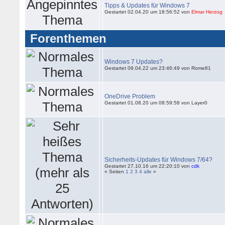
Tipps & Updates für Windows 7
Gestartet 02.04.20 um 18:56:52 von
Elmar Herzog
Forenthemen
Windows 7 Updates?
Gestartet 09.04.22 um 23:46:49 von Rome81
OneDrive Problem
Gestartet 01.08.20 um 08:59:58 von Layer0
Sicherheits-Updates für Windows 7/64?
Gestartet 27.10.16 um 22:20:10 von
cdk
« Seiten
1
2
3
4
alle
»