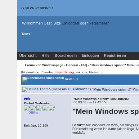
07.08.26 um 00:02:37
Willkommen Gast. Bitte
Einloggen
oder
Registrieren
News:
Übersicht
Hilfe
Boardregeln
Einloggen
Registrieren
Forum von Windowspage
›
General
›
FAQ
› "Mein Windows spinnt!" Mini-Tut
(Moderatoren: Sandra,
Elmar Herzog
, jmk,
cdk
, Martin86)
Seiten: 1
"Mein Windows spinnt!" Mini-
cdk
"Mein Windows spinnt!" Mini-Tutorial
06.03.04 um 17:43:15
Global Moderator
"Mein Windows spi
Offline
Betrifft:
alle Windows ab W95, allerdings ex
Beiträge: 10.299
Rückmeldung wenn ich damit falsch liege. Ni
verblaßt.