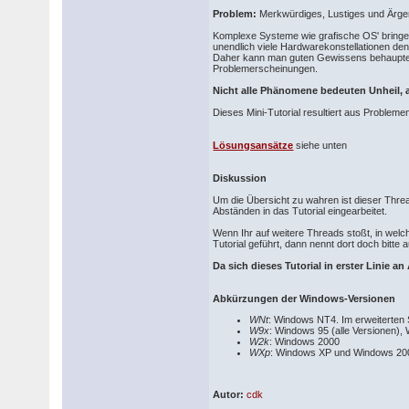
Problem:
Merkwürdiges, Lustiges und Ärgerli
Komplexe Systeme wie grafische OS' bringen
unendlich viele Hardwarekonstellationen de
Daher kann man guten Gewissens behaupten, d
Problemerscheinungen.
Nicht alle Phänomene bedeuten Unheil, 
Dieses Mini-Tutorial resultiert aus Proble
Lösungsansätze
siehe unten
Diskussion
Um die Übersicht zu wahren ist dieser Threa
Abständen in das Tutorial eingearbeitet.
Wenn Ihr auf weitere Threads stoßt, in wel
Tutorial geführt, dann nennt dort doch bitte
Da sich dieses Tutorial in erster Linie a
Abkürzungen der Windows-Versionen
WNt
: Windows NT4. Im erweiterten
W9x
: Windows 95 (alle Versionen),
W2k
: Windows 2000
WXp
: Windows XP und Windows 20
Autor:
cdk