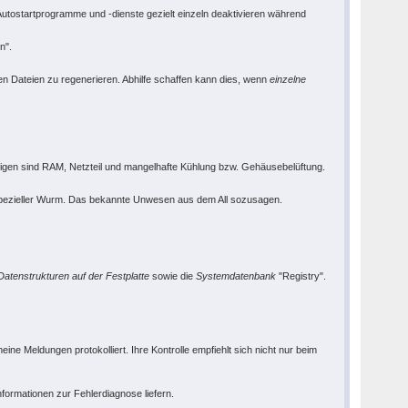
tostartprogramme und -dienste gezielt einzeln deaktivieren während
n".
 Dateien zu regenerieren. Abhilfe schaffen kann dies, wenn
einzelne
tigen sind RAM, Netzteil und mangelhafte Kühlung bzw. Gehäusebelüftung.
 spezieller Wurm. Das bekannte Unwesen aus dem All sozusagen.
Datenstrukturen auf der Festplatte
sowie die
Systemdatenbank
"Registry".
ne Meldungen protokolliert. Ihre Kontrolle empfiehlt sich nicht nur beim
formationen zur Fehlerdiagnose liefern.