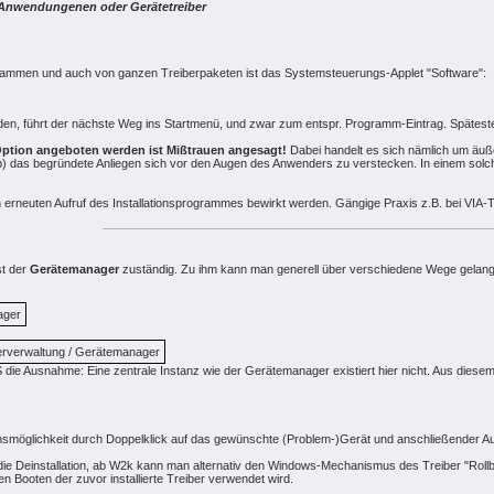
ten Anwendungenen oder Gerätetreiber
ogrammen und auch von ganzen Treiberpaketen ist das Systemsteuerungs-Applet "Software":
nden, führt der nächste Weg ins Startmenü, und zwar zum entspr. Programm-Eintrag. Spätesten
 Option angeboten werden ist Mißtrauen angesagt!
Dabei handelt es sich nämlich um äuß
b) das begründete Anliegen sich vor den Augen des Anwenders zu verstecken. In einem solc
ch erneuten Aufruf des Installationsprogrammes bewirkt werden. Gängige Praxis z.B. bei VIA
st der
Gerätemanager
zuständig. Zu ihm kann man generell über verschiedene Wege gelan
ager
erverwaltung / Gerätemanager
 die Ausnahme: Eine zentrale Instanz wie der Gerätemanager existiert hier nicht. Aus dies
nsmöglichkeit durch Doppelklick auf das gewünschte (Problem-)Gerät und anschließender A
e Deinstallation, ab W2k kann man alternativ den Windows-Mechanismus des Treiber "Rollback
 Booten der zuvor installierte Treiber verwendet wird.