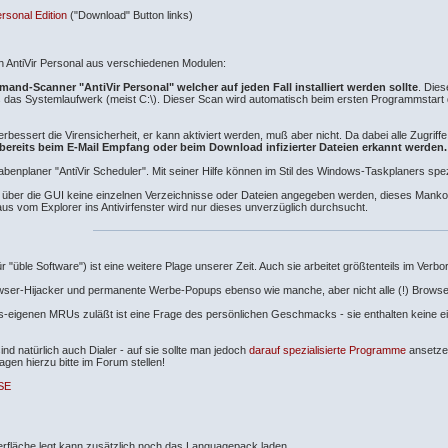
ersonal Edition
("Download" Button links)
ch AntiVir Personal aus verschiedenen Modulen:
and-Scanner "AntiVir Personal" welcher auf jeden Fall installiert werden sollte
. Die
 das Systemlaufwerk (meist C:\). Dieser Scan wird automatisch beim ersten Programmstart 
bessert die Virensicherheit, er kann aktiviert werden, muß aber nicht. Da dabei alle Zugri
n bereits beim E-Mail Empfang oder beim Download infizierter Dateien erkannt werden.
benplaner "AntiVir Scheduler". Mit seiner Hilfe können im Stil des Windows-Taskplaners spez
 die GUI keine einzelnen Verzeichnisse oder Dateien angegeben werden, dieses Manko läßt
s vom Explorer ins Antivirfenster wird nur dieses unverzüglich durchsucht.
r "üble Software") ist eine weitere Plage unserer Zeit. Auch sie arbeitet größtenteils im V
ser-Hijacker und permanente Werbe-Popups ebenso wie manche, aber nicht alle (!) Brows
-eigenen MRUs zuläßt ist eine Frage des persönlichen Geschmacks - sie enthalten keine 
natürlich auch Dialer - auf sie sollte man jedoch
darauf spezialisierte Programme
ansetzen
agen hierzu bitte im Forum stellen!
SE
rfläche legt kann zusätzlich noch das Languagepack laden.