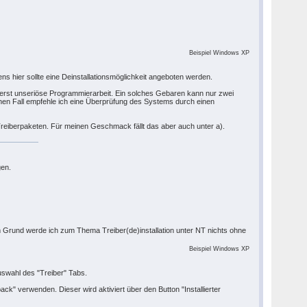
Beispiel Windows XP
s hier sollte eine Deinstallationsmöglichkeit angeboten werden.
erst unseriöse Programmierarbeit. Ein solches Gebaren kann nur zwei
hen Fall empfehle ich eine Überprüfung des Systems durch einen
-Treiberpaketen. Für meinen Geschmack fällt das aber auch unter a).
gen.
em Grund werde ich zum Thema Treiber(de)installation unter NT nichts ohne
Beispiel Windows XP
uswahl des "Treiber" Tabs.
" verwenden. Dieser wird aktiviert über den Button "Installierter