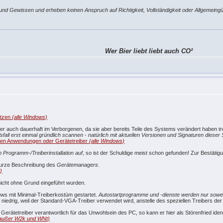
d Gewissen und erheben keinen Anspruch auf Richtigkeit, Vollständigkeit oder Allgemeingült
Wer Bier liebt liebt auch CO²
utzen
(alle Windows)
oder auch dauerhaft im Verborgenen, da sie aber bereits Teile des Systems verändert haben tr
lsfall erst einmal gründlich scannen - natürlich mit aktuellen Versionen und Signaturen dies
lierten Anwendungen oder Gerätetreiber
(alle Windows)
en Programm-/Treiberinstallation auf
, so ist der Schuldige meist schon gefunden! Zur Bestätigu
 kurze Beschreibung des
Gerätemanagers
.
)
cht ohne Grund eingeführt wurden.
ws mit Minimal-Treiberkostüm gestartet.
Autostartprogramme und -dienste werden nur soweit 
r niedrig, weil der Standard-VGA-Treiber verwendet wird, anstelle des speziellen Treibers der
r Gerätetreiber verantwortlich für das Unwohlsein des PC, so kann er hier als Störenfried identi
e außer W2k und WNt)