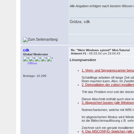
Alle Angaben erfolgen nach bestem Wissen un
Grütze, cdk
cdk
Re: "Mein Windows spinnt!" Mini-Tutorial
Antwort #1 -
06.03.04 um 18:04:43
Global Moderator
Lösungsansätze
Offline
1. Viren- und Spywarescanner ben
Beiträge: 10.299
Schädlinge arbeiten oft lange Zeit 
Reim machen kann. Also:
Im Zweife
2. Deinstallation der zuletzt instal
Tritt das Problem erst seit der letzt
Dieser Abschnitt enthält auch eine
3. Abgesichert booten
(alle Windows
Notmechanismen, welche mit W95 ni
Im abgesicherten Modus wird Windo
ist die Bildschirmauflösung z.B. seh
Zeichnet sich ein gerade installierte
4. Das MSCONFIG-Spielchen
(all