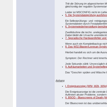
Tritt die Störung im abgesicherten M
gleichzeitig der reguläre Systemstar
Leider ist MSCONFIG nicht im Liefe
5. Die Systemdateiprüfung ausführ
Ein Selbstprüfungs- und -reinigun
Systemdateien
durch Festplattenfeh
6. Systemwiederherstellung bemüh
Zweifelsohne die techn. unelegante
Dabei bleibt die Ursache unentdeck
7. Sporadische Hardwarefehler und
Wenn auch ein Komplettbackup nicht
8. Das W32.Blaster/Lovesan Synd
Hierbei handelt es sich um die Au
Symptom: Der Rechner wird innerhal
Jede Sekunde zählt: Unverzüglich d
9. Aufräumarbeiten und Systempfle
Das "Geschirr spülen und Wäsche bü
Anhang
I. Ereignisanzeige
(WNt, W2k, WXp
Die Ereignisanzeige ist die zentral
Auftreten akuter Probleme, sondern 
II. BSOD - Bluescreens of Death
(W
Der Bluescreen ist das unübersehba