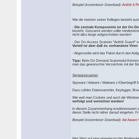
Beispiel (kostenloser Download):
AntiVir 6 P
Wie die meisten seiner Kollegen besteht au
-
Die zentrale Komponente ist der On-Dem
besteht. Gescannt werden sollte mindestens
nicht allzu lange aufgeschoben werden!
- Der On-Access Scanner "AntiVir Guard" ver
Vorteil ist aber daß ev. vorhandene Vire
- Abgerundet wird das Paket durch den Aufga
Tipp:
Beim On Demand Scanmodul Können über
man das gewünschte Verzeichnis mit der Mau
Spywarescanner
Spyware / Adware / Malware (=Überbegriff fü
Dazu zählen Datensammler, Keylogger, Brow
Wie weit man Cookies und auch die Windows
verfolgt und vernichtet werden!
In diesem Zusammenhang erwähnenswert sind 
dieser Stelle nicht näher darauf eingehen. Fr
Beispiel (kostenloser Download):
Ad-Aware 
Wer Wert auf eine eingedeutschte Bedienobe