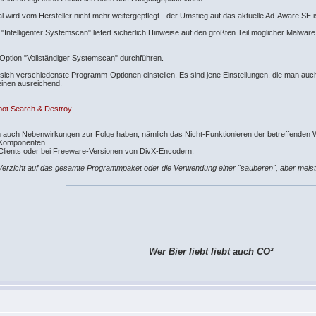
wird vom Hersteller nicht mehr weitergepflegt - der Umstieg auf das aktuelle Ad-Aware SE i
 "Intelligenter Systemscan" liefert sicherlich Hinweise auf den größten Teil möglicher Mal
e Option "Vollständiger Systemscan" durchführen.
n sich verschiedenste Programm-Optionen einstellen. Es sind jene Einstellungen, die man a
einen ausreichend.
bot Search & Destroy
auch Nebenwirkungen zur Folge haben, nämlich das Nicht-Funktionieren der betreffenden W
 Komponenten.
lients oder bei Freeware-Versionen von DivX-Encodern.
 Verzicht auf das gesamte Programmpaket oder die Verwendung einer "sauberen", aber meist 
Wer Bier liebt liebt auch CO²