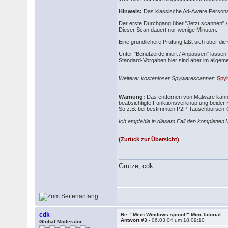
Hinweis:
Das klassische Ad-Aware Personal 
Der erste Durchgang über "Jetzt scannen" /
Dieser Scan dauert nur wenige Minuten.
Eine gründlichere Prüfung läßt sich über di
Unter "Benutzerdefiniert / Anpassen" lasse
Standard-Vorgaben hier sind aber im allgem
Weiterer kostenloser Spywarescanner:
Spy
Warnung:
Das entfernen von Malware kann 
beabsichtigte Funktionsverknüpfung beider
So z.B. bei bestimmten P2P-Tauschbörsen-C
Ich empfehle in diesem Fall den kompletten
(Zurück zur Übersicht)
Grütze, cdk
cdk
Re: "Mein Windows spinnt!" Mini-Tutorial
Antwort #3 -
06.03.04 um 18:09:10
Global Moderator