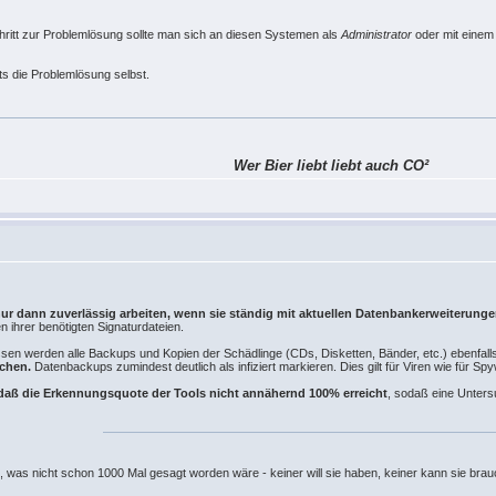
hritt zur Problemlösung sollte man sich an diesen Systemen als
Administrator
oder mit einem
s die Problemlösung selbst.
Wer Bier liebt liebt auch CO²
 dann zuverlässig arbeiten, wenn sie ständig mit aktuellen Datenbankerweiterunge
 ihrer benötigten Signaturdateien.
ssen werden alle Backups und Kopien der Schädlinge (CDs, Disketten, Bänder, etc.) ebenfall
schen.
Datenbackups zumindest deutlich als infiziert markieren. Dies gilt für Viren wie für S
daß die Erkennungsquote der Tools nicht annähernd 100% erreicht
, sodaß eine Unter
n, was nicht schon 1000 Mal gesagt worden wäre - keiner will sie haben, keiner kann sie br