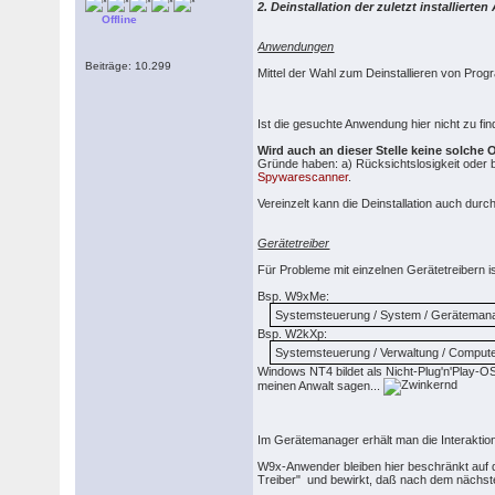
2. Deinstallation der zuletzt installier
Offline
Anwendungen
Beiträge: 10.299
Mittel der Wahl zum Deinstallieren von Pr
Ist die gesuchte Anwendung hier nicht zu fi
Wird auch an dieser Stelle keine solche
Gründe haben: a) Rücksichtslosigkeit oder 
Spywarescanner
.
Vereinzelt kann die Deinstallation auch dur
Gerätetreiber
Für Probleme mit einzelnen Gerätetreibern i
Bsp. W9xMe:
Systemsteuerung / System / Geräteman
Bsp. W2kXp:
Systemsteuerung / Verwaltung / Comput
Windows NT4 bildet als Nicht-Plug'n'Play-OS
meinen Anwalt sagen...
Im Gerätemanager erhält man die Interaktio
W9x-Anwender bleiben hier beschränkt auf di
Treiber" und bewirkt, daß nach dem nächsten