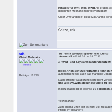
Hinweis für WNt, W2k, WXp:
Als ersten Sc
genannten Mechanismen voll verfügbar!
Unter Umständen ist diese Maßnahme bereit
Grütze, cdk
cdk
Re: "Mein Windows spinnt!" Mini-Tutorial
Antwort #2 -
06.03.04 um 18:07:32
Global Moderator
1. Viren- und Spywarescanner benutzen
Offline
Beide Arten Schutzprogramme können nur
automatische wie auch das manuelle Updaten
Beiträge: 10.299
Nach erfolgter Säuberung sollte nicht verge
und alle Sys.wdh.stellungspunkte zu lö
In Einzelfällen gilt es ebenso zu
bedenken, 
Virenscanner
Zum Thema Viren gibt es nicht viel zu sage
Pferde (="Trojaner").