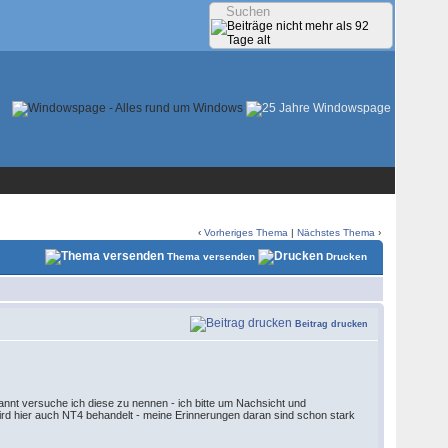
‹
Vorheriges Thema
|
Nächstes Thema
›
Thema versenden
Drucken
Beitrag drucken
nnt versuche ich diese zu nennen - ich bitte um Nachsicht und
wird hier auch NT4 behandelt - meine Erinnerungen daran sind schon stark