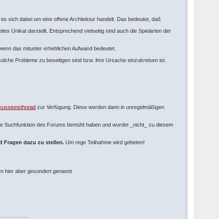
s sich dabei um eine offene Architektur handelt. Das bedeutet, daß
 Unikat darstellt. Entsprechend vielseitig sind auch die Spielarten der
wenn das mitunter erheblichen Aufwand bedeutet.
olche Probleme zu beseitigen sind bzw. ihre Ursache einzukreisen ist.
skussionsthread
zur Verfügung. Diese werden dann in unregelmäßigen
s die Suchfunktion des Forums bemüht haben und wurdet _nicht_ zu diesem
nd Fragen dazu zu stellen.
Um rege Teilnahme wird gebeten!
n hier aber gesondert genannt