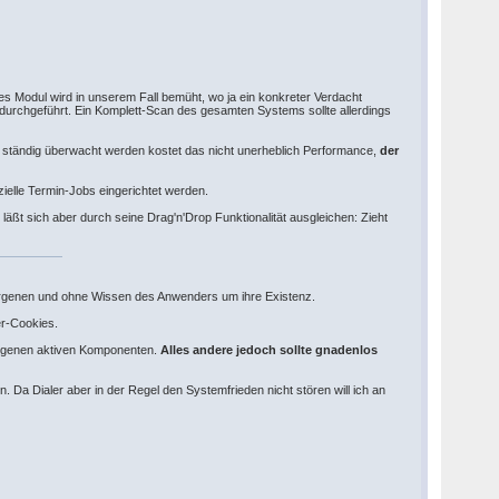
ses Modul wird in unserem Fall bemüht, wo ja ein konkreter Verdacht
durchgeführt. Ein Komplett-Scan des gesamten Systems sollte allerdings
ffe ständig überwacht werden kostet das nicht unerheblich Performance,
der
ielle Termin-Jobs eingerichtet werden.
 sich aber durch seine Drag'n'Drop Funktionalität ausgleichen: Zieht
erborgenen und ohne Wissen des Anwenders um ihre Existenz.
er-Cookies.
eigenen aktiven Komponenten.
Alles andere jedoch sollte gnadenlos
. Da Dialer aber in der Regel den Systemfrieden nicht stören will ich an