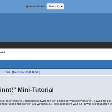
Sprache wählen:
orial
Tutorial (Gelesen: 33.058 mal)
nnt!" Mini-Tutorial
istieren erhebliche Unterschiede zwischen den einzelnen Windowsversionen. Soweit mir beka
cht berücksichtigt werden alle Windows 3.x, also auch nicht WNt 3.5. Etwas stiefmütterlich 