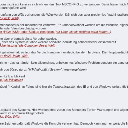
odus nicht auf
kann es sich lohnen, das Tool MSCONFIG zu verwenden. Damit lassen sich Au
t durchgeführt wird.
rumfang von W2k vorhanden, die WXp-Version läßt sich dort aber problemlos "nachinstalliere
en
(W2k, WXp)
gsmechanismus der moderneren Windows'. Er kann verwendet werden um die Windows-eigenen
ler oder Viren beschädigt wurden.
en
(WXp, WMe)
oder Backup einspielen
(nur User, die ein solches parat haben...)
ste aber pragmatischste Vorgehensweise.
t
, aber das System ist ohne weitere nervliche Zerrüttung schnell wieder einsatzbereit...
 Überlastung
(alle Computer dieser Welt)
 geholfen hat, so liegt das Verdachtsmoment eindeutig bei der Hardware. Die Hauptverdäch
rom
(W2k, WXp, WNt)
snahme - das ist nämlich kein allgemeines, unbekanntes Windows-Problem sondern ein ganz
b von 60sec durch "NT-Authorität / System" heruntergefahren.
en Link anklicken!
ge
(alle Windows)
geln"-Kapitel. Im Fokus sind hier die
Temporärdateien
des IE und von Windows selbst, die
)
e Logdatei des Systems. Hier werden ohne zutun des Benutzers Fehler, Warnungen und allgemei
auch im normalen Alltagsbetrieb.
Nt, W2k, WXp)
re Zeichen dafür daß Windows die Kontrolle verloren hat. Dennoch kann auch er wertvolle In