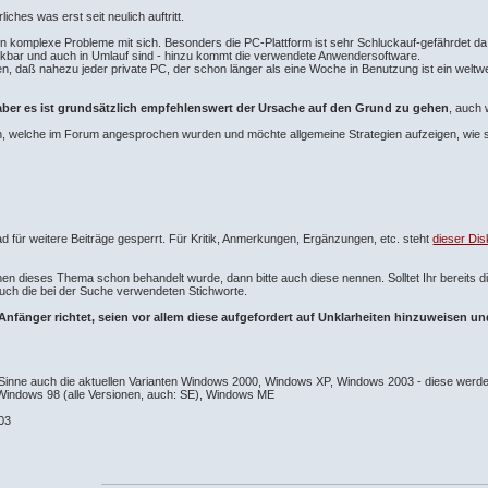
ches was erst seit neulich auftritt.
 komplexe Probleme mit sich. Besonders die PC-Plattform ist sehr Schluckauf-gefährdet da e
nkbar und auch in Umlauf sind - hinzu kommt die verwendete Anwendersoftware.
aß nahezu jeder private PC, der schon länger als eine Woche in Benutzung ist ein weltweites
aber es ist grundsätzlich empfehlenswert der Ursache auf den Grund zu gehen
, auch 
men, welche im Forum angesprochen wurden und möchte allgemeine Strategien aufzeigen, wie s
d für weitere Beiträge gesperrt. Für Kritik, Anmerkungen, Ergänzungen, etc. steht
dieser Di
chen dieses Thema schon behandelt wurde, dann bitte auch diese nennen. Solltet Ihr bereit
 auch die bei der Suche verwendeten Stichworte.
n Anfänger richtet, seien vor allem diese aufgefordert auf Unklarheiten hinzuweisen u
 Sinne auch die aktuellen Varianten Windows 2000, Windows XP, Windows 2003 - diese werde
 Windows 98 (alle Versionen, auch: SE), Windows ME
03