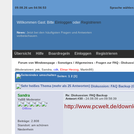
09.08.26 um 04:56:53
Sprache wählen
Willkommen Gast. Bitte
Einloggen
oder
Registrieren
News:
Jetzt bei den
häufigsten Fragen und Antworten
vorbeischauen.
Übersicht
Hilfe
Boardregeln
Einloggen
Registrieren
Forum von Windowspage
›
Sonstiges / Allgemeines
›
Fragen zur FAQ
› Diskuss
(Moderatoren: jmk, Sandra,
cdk
,
Elmar Herzog
, Martin86)
Seiten:
1
2
[3]
Diskussion: FAQ Backup (G
Sandra
Re: Diskussion: FAQ Backup
Antwort #30 -
24.08.08 um 09:58:39
YaBB Moderator
http://www.pcwelt.de/down
Offline
Beiträge: 2.808
Standort: am schönen
Niederrhein