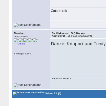
Grütze, cdk
Monika
Re: Diskussion: FAQ Backup
Antwort #36 -
26.08.08 um 22:32:01
God Member
Danke! Knoppix und Trinit
Offline
Beiträge: 6.140
Grüße von Monika
Seiten:
1
2
[3]