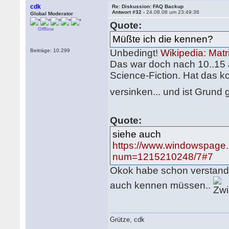
cdk
Re: Diskussion: FAQ Backup
Antwort #32 -
24.08.08 um 23:49:36
Global Moderator
Quote:
Offline
Müßte ich die kennen?
Beiträge: 10.299
Unbedingt!
Wikipedia: Matr
Das war doch nach 10..15 J
Science-Fiction. Hat das 
versinken... und ist Grund
Quote:
siehe auch
https://www.windowspage.
num=1215210248/7#7
Okok habe schon verstanden
auch kennen müssen..
Grütze, cdk