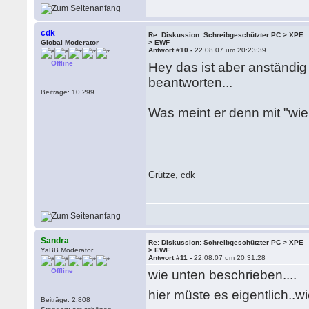
cdk
Re: Diskussion: Schreibgeschützter PC > XPE
Global Moderator
> EWF
Antwort #10 -
22.08.07 um 20:23:39
Offline
Hey das ist aber anständi
beantworten...
Beiträge: 10.299
Was meint er denn mit "wi
Grütze, cdk
Sandra
Re: Diskussion: Schreibgeschützter PC > XPE
YaBB Moderator
> EWF
Antwort #11 -
22.08.07 um 20:31:28
Offline
wie unten beschrieben....
hier müste es eigentlich..
Beiträge: 2.808