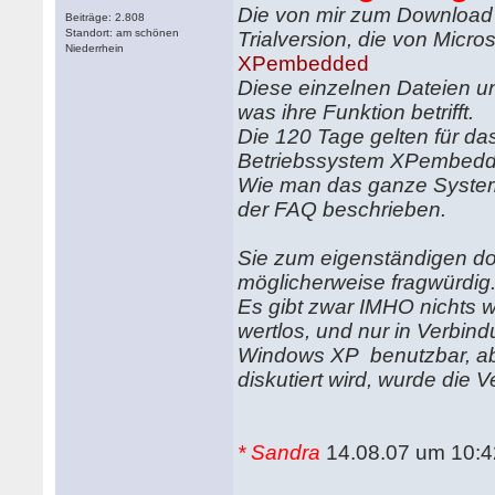
Die von mir zum Download
Beiträge: 2.808
Standort: am schönen
Trialversion, die von Micr
Niederrhein
XPembedded
Diese einzelnen Dateien un
was ihre Funktion betrifft.
Die 120 Tage gelten für da
Betriebssystem XPembedd
Wie man das ganze System e
der FAQ beschrieben.
Sie zum eigenständigen do
möglicherweise fragwürdig
Es gibt zwar IMHO nichts w
wertlos, und nur in Verbind
Windows XP benutzbar, abe
diskutiert wird, wurde die V
* Sandra
14.08.07 um 10:4