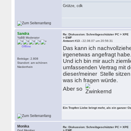
Grütze, cdk
Sandra
Re: Diskussion: Schreibgeschützter PC > XPE
YaBB Moderator
> EWF
Antwort #13 -
22.08.07 um 20:56:31
Offline
Das kann ich nachvollziehe
irgenetwas angefragt habe
Beiträge: 2.808
Und ich bin mir auch zieml
Standort: am schönen
umfassenden Vertrag mit d
Niederrhein
dieser/meiner Stelle sitze
was ich fragen würde.
Aber so
Ein Tropfen Liebe bringt mehr, als ein ganzer O
Monika
Re: Diskussion: Schreibgeschützter PC > XPE
God Member
> EWF