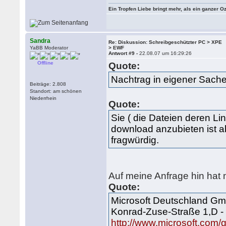
Ein Tropfen Liebe bringt mehr, als ein ganzer O
Sandra
Re: Diskussion: Schreibgeschützter PC > XPE
YaBB Moderator
> EWF
Antwort #9 -
22.08.07 um 16:29:26
Offline
Quote:
Nachtrag in eigener Sache
Beiträge: 2.808
Standort: am schönen
Niederrhein
Quote:
Sie ( die Dateien deren L
download anzubieten ist a
fragwürdig.
Auf meine Anfrage hin hat m
Quote:
Microsoft Deutschland G
Konrad-Zuse-Straße 1,D -
http://www.microsoft.com