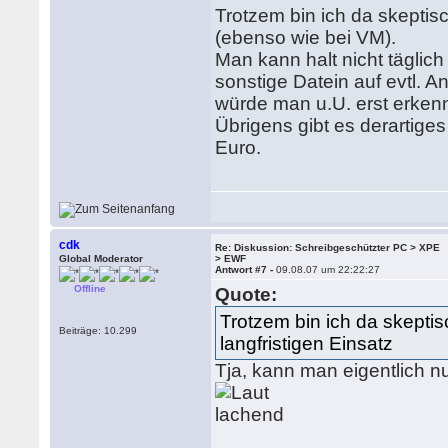
Trotzem bin ich da skeptis
(ebenso wie bei VM).
Man kann halt nicht tägli
sonstige Datein auf evtl. 
würde man u.U. erst erkenn
Übrigens gibt es derartige
Euro.
cdk
Re: Diskussion: Schreibgeschützter PC > XPE
Global Moderator
> EWF
Antwort #7 -
09.08.07 um 22:22:27
Offline
Quote:
Trotzem bin ich da skepti
Beiträge: 10.299
langfristigen Einsatz
Tja, kann man eigentlich n