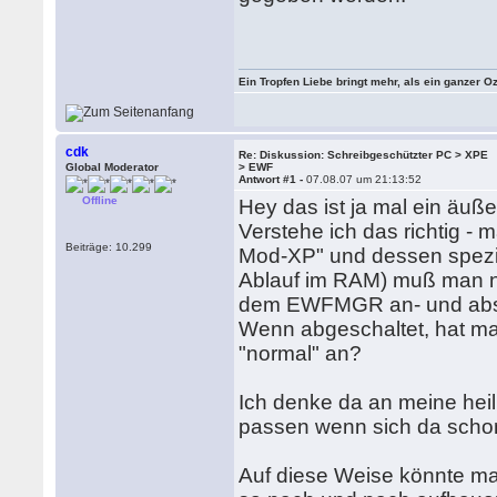
Ein Tropfen Liebe bringt mehr, als ein ganzer O
cdk
Re: Diskussion: Schreibgeschützter PC > XPE
Global Moderator
> EWF
Antwort #1 -
07.08.07 um 21:13:52
Offline
Hey das ist ja mal ein äuße
Verstehe ich das richtig -
Beiträge: 10.299
Mod-XP" und dessen spezie
Ablauf im RAM) muß man nic
dem EWFMGR an- und abs
Wenn abgeschaltet, hat ma
"normal" an?
Ich denke da an meine heil
passen wenn sich da schon
Auf diese Weise könnte m