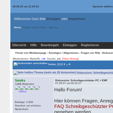
08.08.26 um 11:45:34
Sprache wählen
Willkommen Gast. Bitte
Einloggen
oder
Registrieren
News:
Fragen kostet nichts... Also los....
Übersicht
Hilfe
Boardregeln
Einloggen
Registrieren
Forum von Windowspage
›
Sonstiges / Allgemeines
›
Fragen zur FAQ
› Diskuss
(Moderatoren: Martin86,
cdk
, Sandra, jmk,
Elmar Herzog
)
...
Seiten:
[1]
2
3
6
Diskussion: Schreibgeschüt
Sandra
Diskussion: Schreibgeschützter PC > EWF
07.08.07 um 09:32:27
YaBB Moderator
Hallo Forum!
Offline
Hier können Fragen, Anregu
Beiträge: 2.808
FAQ Schreibgeschützter 
Standort: am schönen
Niederrhein
gegeben werden.