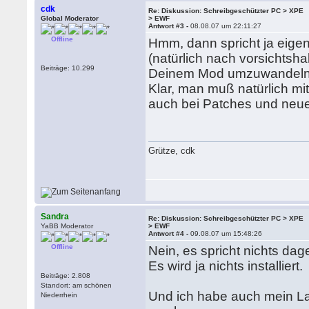
cdk
Re: Diskussion: Schreibgeschützter PC > XPE
Global Moderator
> EWF
Antwort #3 -
08.08.07 um 22:11:27
Offline
Hmm, dann spricht ja eige
(natürlich nach vorsichtsh
Beiträge: 10.299
Deinem Mod umzuwandel
Klar, man muß natürlich m
auch bei Patches und neue
Grütze, cdk
Sandra
Re: Diskussion: Schreibgeschützter PC > XPE
YaBB Moderator
> EWF
Antwort #4 -
09.08.07 um 15:48:26
Offline
Nein, es spricht nichts da
Es wird ja nichts installiert.
Beiträge: 2.808
Standort: am schönen
Und ich habe auch mein L
Niederrhein