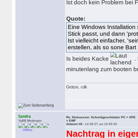
Ist doch kein Problem bei 
Quote:
Eine Windows Installation
Stick passt, und dann 'pro
Ist vielleicht einfacher, '
erstellen, als so sone Bart
Is beides Kacke
.
minutenlang zum booten bra
Grütze, cdk
Sandra
Re: Diskussion: Schreibgeschützter PC > XPE
YaBB Moderator
> EWF
Antwort #8 -
14.08.07 um 10:45:50
Offline
Nachtrag in eige