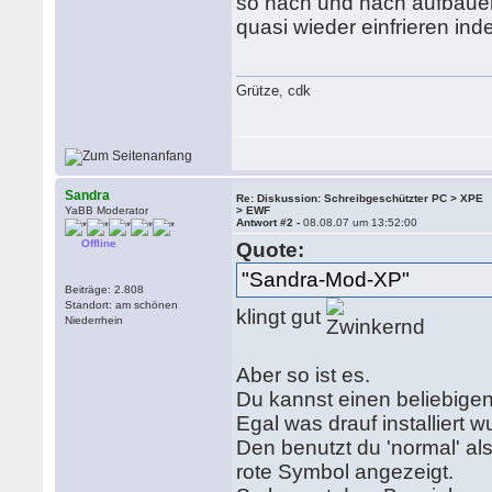
so nach und nach aufbauen
quasi wieder einfrieren i
Grütze, cdk
Sandra
Re: Diskussion: Schreibgeschützter PC > XPE
YaBB Moderator
> EWF
Antwort #2 -
08.08.07 um 13:52:00
Offline
Quote:
"Sandra-Mod-XP"
Beiträge: 2.808
Standort: am schönen
klingt gut
Niederrhein
Aber so ist es.
Du kannst einen beliebig
Egal was drauf installiert w
Den benutzt du 'normal' a
rote Symbol angezeigt.