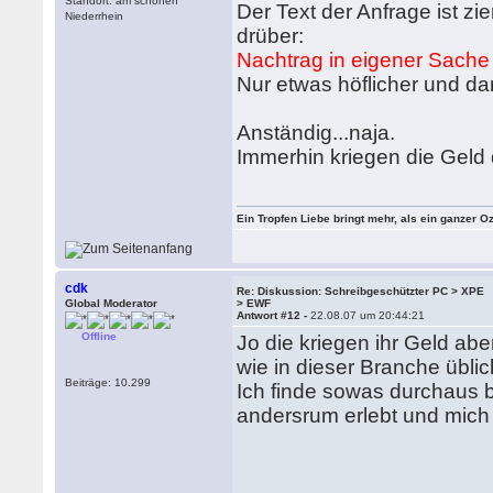
Standort: am schönen
Der Text der Anfrage ist z
Niederrhein
drüber:
Nachtrag in eigener Sache
Nur etwas höflicher und d
Anständig...naja.
Immerhin kriegen die Geld 
Ein Tropfen Liebe bringt mehr, als ein ganzer O
cdk
Re: Diskussion: Schreibgeschützter PC > XPE
Global Moderator
> EWF
Antwort #12 -
22.08.07 um 20:44:21
Offline
Jo die kriegen ihr Geld ab
wie in dieser Branche üblic
Beiträge: 10.299
Ich finde sowas durchaus 
andersrum erlebt und mich 