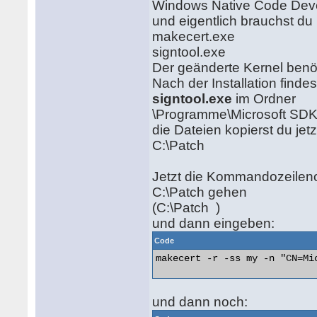
Windows Native Code Deve
und eigentlich brauchst du 
makecert.exe
signtool.exe
Der geänderte Kernel benöti
Nach der Installation finde
signtool.exe
im Ordner
\Programme\Microsoft SDK
die Dateien kopierst du jet
C:\Patch
Jetzt die Kommandozeileno
C:\Patch gehen
(C:\Patch )
und dann eingeben:
Code
makecert -r -ss my -n "CN=Mic
und dann noch: