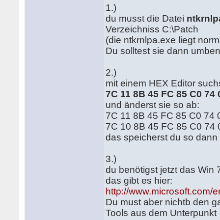
1.)
du musst die Datei
ntkrnlp
Verzeichniss C:\Patch
(die ntkrnlpa.exe liegt no
Du solltest sie dann umben
2.)
mit einem HEX Editor suchs
7C 11 8B 45 FC 85 C0 74
und änderst sie so ab:
7C 11 8B 45 FC 85 C0 74 
7C 10 8B 45 FC 85 C0 74 
das speicherst du so dann
3.)
du benötigst jetzt das Win
das gibt es hier:
http://www.microsoft.com/
Du must aber nichtb den gan
Tools aus dem Unterpunkt