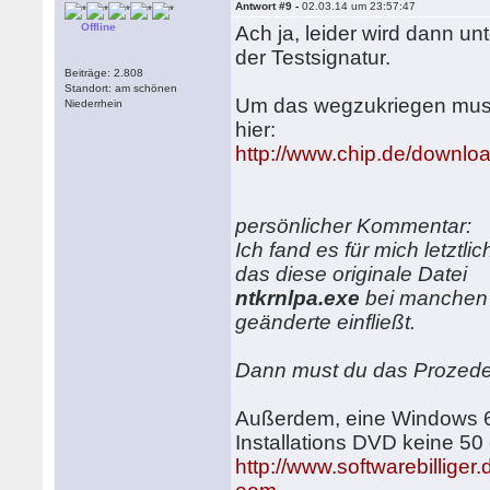
Antwort #9 -
02.03.14 um 23:57:47
Offline
Ach ja, leider wird dann un
der Testsignatur.
Beiträge: 2.808
Standort: am schönen
Um das wegzukriegen must
Niederrhein
hier:
http://www.chip.de/down
persönlicher Kommentar:
Ich fand es für mich letztli
das diese originale Datei
ntkrnlpa.exe
bei manchen U
geänderte einfließt.
Dann must du das Prozeder
Außerdem, eine Windows 64
Installations DVD keine 50
http://www.softwarebilliger