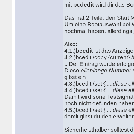
mit
bcdedit
wird dir das B
Das hat 2 Teile, den Start
Um eine Bootauswahl bei 
nochmal haben, allerdings 
Also:
4.1.)
bcedit
ist das Anzeig
4.2.)bcedit /copy {current}
...Der Eintrag wurde erfolgrei
Diese
ellenlange Nummer m
gibst ein
4.3.)bcedit /set
{.....diese 
4.4.)bcedit /set
{.....diese 
Damit wird sone Testsignat
noch nicht gefunden haben
4.5.)bcedit /set
{.....diese 
damit gibst du den erweite
Sicherheisthalber solltest 