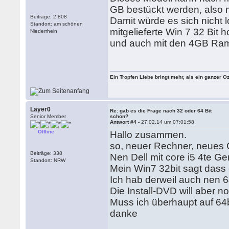
GB bestückt werden, also
Beiträge: 2.808
Damit würde es sich nicht 
Standort: am schönen
mitgelieferte Win 7 32 Bit
Niederrhein
und auch mit den 4GB Ra
Ein Tropfen Liebe bringt mehr, als ein ganzer O
Layer0
Re: gab es die Frage nach 32 oder 64 Bit
Senior Member
schon?
Antwort #4 -
27.02.14 um 07:01:58
Offline
Hallo zusammen.
so, neuer Rechner, neues 
Beiträge: 338
Nen Dell mit core i5 4te Ge
Standort: NRW
Mein Win7 32bit sagt dass 
Ich hab derweil auch nen 6
Die Install-DVD will aber no
Muss ich überhaupt auf 64b
danke