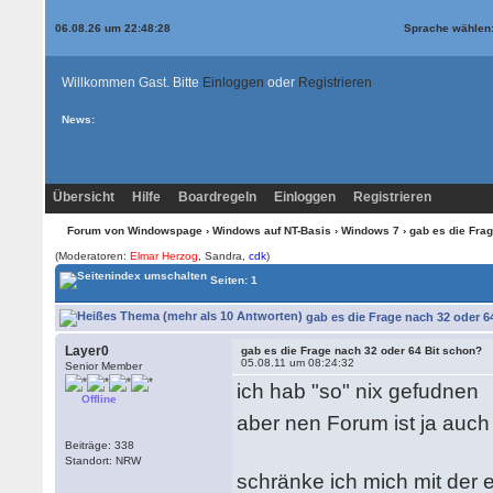
06.08.26 um 22:48:28
Sprache wählen
Willkommen Gast. Bitte
Einloggen
oder
Registrieren
News:
Übersicht
Hilfe
Boardregeln
Einloggen
Registrieren
Forum von Windowspage
›
Windows auf NT-Basis
›
Windows 7
› gab es die Fra
(Moderatoren:
Elmar Herzog
, Sandra,
cdk
)
Seiten: 1
gab es die Frage nach 32 oder 6
Layer0
gab es die Frage nach 32 oder 64 Bit schon?
05.08.11 um 08:24:32
Senior Member
ich hab "so" nix gefudnen
Offline
aber nen Forum ist ja auc
Beiträge: 338
Standort: NRW
schränke ich mich mit der 