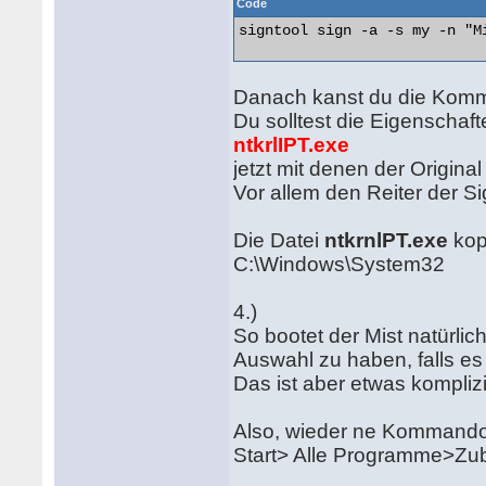
Code
signtool sign -a -s my -n "M
Danach kanst du die Komm
Du solltest die Eigenschaf
ntkrlIPT.exe
jetzt mit denen der Origina
Vor allem den Reiter der Si
Die Datei
ntkrnlPT.exe
kopi
C:\Windows\System32
4.)
So bootet der Mist natürlich
Auswahl zu haben, falls es
Das ist aber etwas komplizi
Also, wieder ne Kommandoze
Start> Alle Programme>Zu