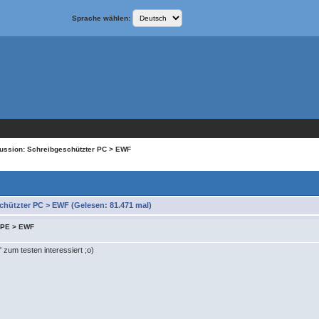
Sprache wählen:
ussion: Schreibgeschützter PC > EWF
chützter PC > EWF (Gelesen: 81.471 mal)
 XPE > EWF
 zum testen interessiert ;o)