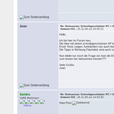
Jean
Re: Diskussion: Schreibgeschützter PC >
Antwort #31 -
25.11.09 um 15:55:22
Hallo,
ich bin hier im Forum neu.
Die Idee mit einem schreibgeschützten XP b
Erste Tests zeigen, funktioniert nun auch bei
Die Tipps in Richtung Flashdisk sind auch seh
Nun bleibt nur noch die Frage wo man die 
zum testen her bekommen könnte???
Viele Grüße
Jean
Sandra
Re: Diskussion: Schreibgeschützter PC >
Antwort #32 -
26.11.09 um 14:53:30
YaBB Moderator
Hast Post
Offline