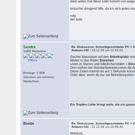
dann jedes mal diese seite kommt von wegen
bräuchte dringend hilfe, da ich nich jedes mal
mfg
der bobi
Sandra
Re: Diskussion: Schreibgeschützter PC >
Antwort #40 -
18.12.09 um 12:43:23
YaBB Moderator
Rechte Maustaste auf den
Arbeitsplatz
und
Offline
Weiter in den Reiter
Erweitert
unten in
Starten und Wiederherstellen
>
Ein
Dort stehen bei Standartbetriebsystem die 
Diese Zeiten kannst du auf 1 Sekunde kürz
Beiträge: 2.808
Oder aber, wenn du nur ein Betriebssystem b
Standort: am schönen
Niederrhein
Ein Tropfen Liebe bringt mehr, als ein ganz
Brette
Re: Diskussion: Schreibgeschützter PC >
Antwort #41 -
22.12.09 um 15:09:40
Mahlzeit,