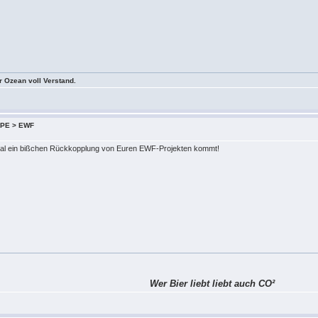
er Ozean voll Verstand.
 XPE > EWF
 mal ein bißchen Rückkopplung von Euren EWF-Projekten kommt!
Wer Bier liebt liebt auch CO²