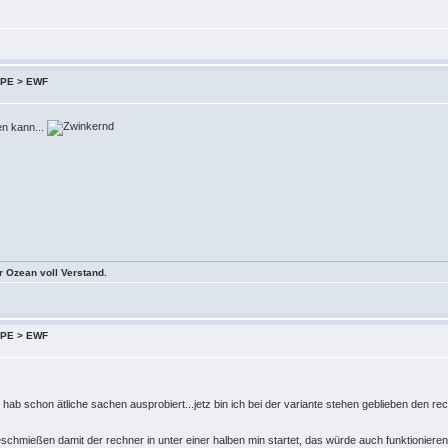
 XPE > EWF
en kann...
er Ozean voll Verstand.
 XPE > EWF
hab schon ätliche sachen ausprobiert...jetz bin ich bei der variante stehen geblieben den rech
chmießen damit der rechner in unter einer halben min startet, das würde auch funktionier