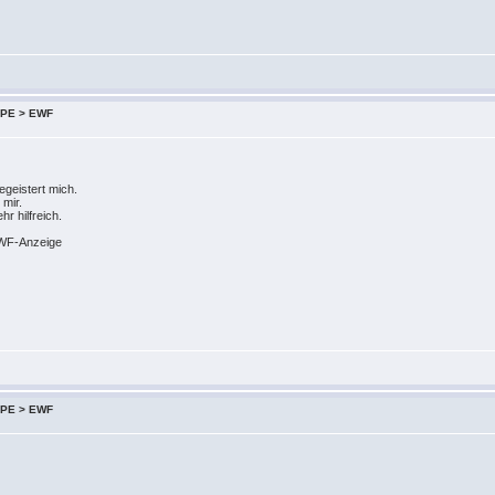
 XPE > EWF
egeistert mich.
 mir.
r hilfreich.
EWF-Anzeige
 XPE > EWF