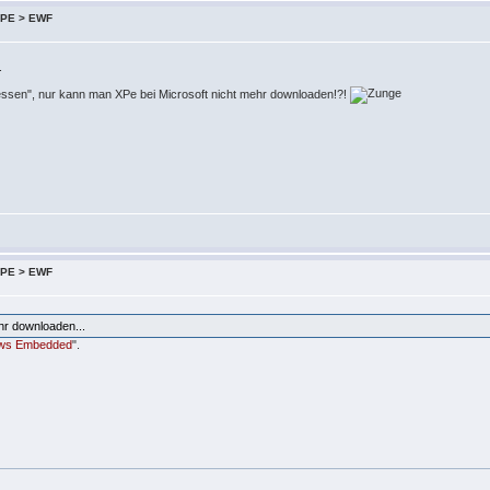
 XPE > EWF
.
ssen", nur kann man XPe bei Microsoft nicht mehr downloaden!?!
 XPE > EWF
hr downloaden...
ws Embedded
".