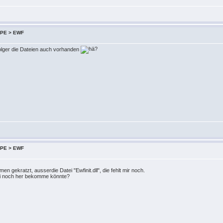
 XPE > EWF
olger die Dateien auch vorhanden
 XPE > EWF
n gekratzt, ausserdie Datei "Ewfinit.dll", die fehlt mir noch.
tei noch her bekomme könnte?