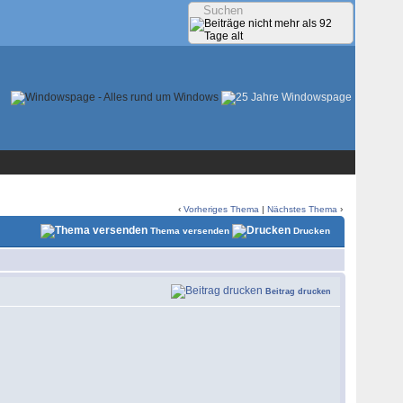
‹
Vorheriges Thema
|
Nächstes Thema
›
Thema versenden
Drucken
Beitrag drucken