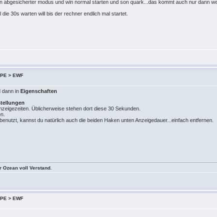
 abgesicherter modus und win normal starten und son quark...das kommt auch nur dann wenn
 die 30s warten will bis der rechner endlich mal startet.
 XPE > EWF
 dann in
Eigenschaften
stellungen
Anzeigezeiten. Üblicherweise stehen dort diese 30 Sekunden.
en.
enutzt, kannst du natürlich auch die beiden Haken unten Anzeigedauer...einfach entfernen.
er Ozean voll Verstand.
 XPE > EWF