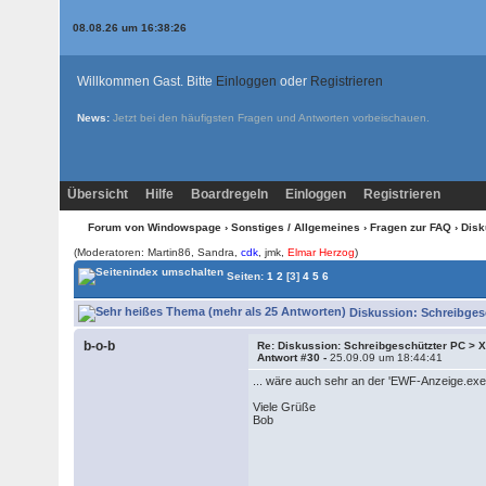
08.08.26 um 16:38:26
Willkommen Gast. Bitte
Einloggen
oder
Registrieren
News:
Jetzt bei den
häufigsten Fragen und Antworten
vorbeischauen.
Übersicht
Hilfe
Boardregeln
Einloggen
Registrieren
Forum von Windowspage
›
Sonstiges / Allgemeines
›
Fragen zur FAQ
› Disk
(Moderatoren: Martin86, Sandra,
cdk
, jmk,
Elmar Herzog
)
Seiten:
1
2
[3]
4
5
6
Diskussion: Schreibges
b-o-b
Re: Diskussion: Schreibgeschützter PC >
Antwort #30 -
25.09.09 um 18:44:41
... wäre auch sehr an der 'EWF-Anzeige.exe'
Viele Grüße
Bob