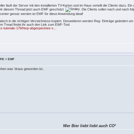
ller läuft der Server mit den installierten TV-Karten und im Haus verteilt die Clients dazu. E
 dank diesem Thread jetzt auch EWF geschützt
. Die Clients sollen nach und nach fol
center genutz werden ist EWF für diese Anwendung ideal!
atisch in die richtigen Verzeichnisse kopiert. Desweiteren werden Reg- Einträge geändert u
sem Tread findet ihr auch den Link zum EWF-Tool.
ks-tutorials-176/htxp-abgespecktes-x...
 XPE > EWF
sehen was 'draus geworden ist..
Wer Bier liebt liebt auch CO²