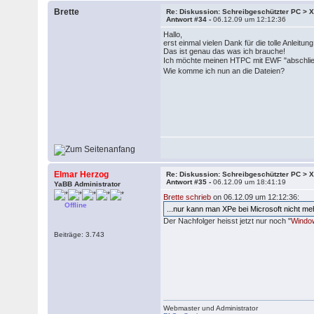
Brette
Re: Diskussion: Schreibgeschützter PC >
Antwort #34 -
06.12.09 um 12:12:36
Hallo,
erst einmal vielen Dank für die tolle Anleitung
Das ist genau das was ich brauche!
Ich möchte meinen HTPC mit EWF "abschlie
Wie komme ich nun an die Dateien?
Elmar Herzog
Re: Diskussion: Schreibgeschützter PC >
Antwort #35 -
06.12.09 um 18:41:19
YaBB Administrator
Brette schrieb
on 06.12.09 um 12:12:36:
Offline
...nur kann man XPe bei Microsoft nicht me
Der Nachfolger heisst jetzt nur noch "
Windo
Beiträge: 3.743
Webmaster und Administrator