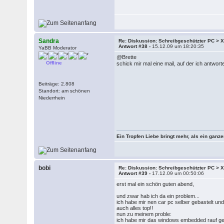
Sandra
Re: Diskussion: Schreibgeschützter PC >
Antwort #38 -
15.12.09 um 18:20:35
YaBB Moderator
@Brette
Offline
schick mir mal eine mail, auf der ich antwort
Beiträge: 2.808
Standort: am schönen
Niederrhein
Ein Tropfen Liebe bringt mehr, als ein ganz
bobi
Re: Diskussion: Schreibgeschützter PC >
Antwort #39 -
17.12.09 um 00:50:06
erst mal ein schön guten abend,
und zwar hab ich da ein problem...
ich habe mir nen car pc selber gebastelt und 
auch alles top!!
nun zu meinem proble:
ich habe mir das windows embedded rauf ges