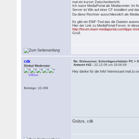
mal ein kurzer Zwischenbericht.
Ich nutze MediaPortal als Mediacenter. Im Ke
Server ist Win auf einer CF installiert und
Da diese Rechner ausschliesslich als Media
Es gibt ein EWF-Tool das die Dateien autom
Hier der Link zu MediaPortal Forum. In die
http://forum.team-mediaportal.com/tipps-tric
Gruß
cdk
Re: Diskussion: Schreibgeschützter PC >
Antwort #42 -
22.12.09 um 18:06:09
Global Moderator
Hey danke für die Info! Interessant mal zu 
Offline
Beiträge: 10.299
Grütze, cdk