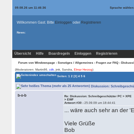
09.08.26 um 11:46:36
Sprache wählen
Willkommen Gast. Bitte
Einloggen
oder
Registrieren
News:
Übersicht
Hilfe
Boardregeln
Einloggen
Registrieren
Forum von Windowspage
›
Sonstiges / Allgemeines
›
Fragen zur FAQ
› Diskuss
(Moderatoren: Martin86,
cdk
, jmk, Sandra,
Elmar Herzog
)
Seiten:
1
2
[3]
4
5
6
Diskussion: Schreibgeschüt
b-o-b
Re: Diskussion: Schreibgeschützter PC > XPE
> EWF
Antwort #30 -
25.09.09 um 18:44:41
... wäre auch sehr an der '
Viele Grüße
Bob