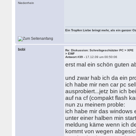
Niederrhein
Ein Tropfen Liebe bringt mehr, als ein ganzer O
bobi
Re: Diskussion: Schreibgeschützter PC > XPE
> EWF
Antwort #39 -
17.12.09 um 00:50:06
erst mal ein schön guten a
und zwar hab ich da ein pr
ich habe mir nen car pc se
ausprobiert...jetz bin ich 
auf na cf (compakt flash kart
nun zu meinem proble:
ich habe mir das windows 
unter einer halben min sta
meldung käme wenn ich den
kommt von wegen abgesich