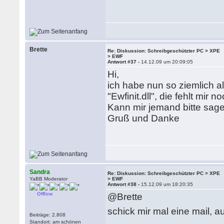
Brette
Re: Diskussion: Schreibgeschützter PC > XPE
> EWF
Antwort #37 -
14.12.09 um 20:09:05
Hi,
ich habe nun so ziemlich a
"Ewfinit.dll", die fehlt mir no
Kann mir jemand bitte sag
Gruß und Danke
Sandra
Re: Diskussion: Schreibgeschützter PC > XPE
YaBB Moderator
> EWF
Antwort #38 -
15.12.09 um 18:20:35
Offline
@Brette
schick mir mal eine mail, a
Beiträge: 2.808
Standort: am schönen