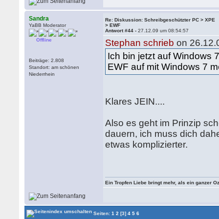
Sandra
Re: Diskussion: Schreibgeschützter PC > XPE
YaBB Moderator
> EWF
Antwort #44 -
27.12.09 um 08:54:57
Offline
Stephan schrieb
on 26.12.
Ich bin jetzt auf Windows 
Beiträge: 2.808
EWF auf mit Windows 7 mög
Standort: am schönen
Niederrhein
Klares JEIN....
Also es geht im Prinzip sc
dauern, ich muss dich dahe
etwas komplizierter.
Ein Tropfen Liebe bringt mehr, als ein ganzer O
Seiten:
1
2
[3]
4
5
6